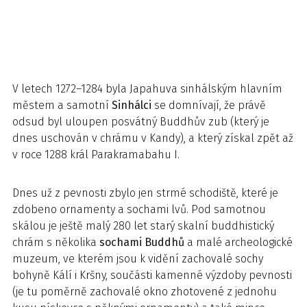
V letech 1272–1284 byla Japahuva sinhálským hlavním
městem a samotní
Sinhálci
se domnívají, že právě
odsud byl uloupen posvátný Buddhův zub (který je
dnes uschován v chrámu v Kandy), a který získal zpět až
v roce 1288 král Parakramabahu I.
Dnes už z pevnosti zbylo jen strmé schodiště, které je
zdobeno ornamenty a sochami lvů. Pod samotnou
skálou je ještě malý 280 let starý skalní buddhistický
chrám s několika
sochami Buddhů
a malé archeologické
muzeum, ve kterém jsou k vidění zachovalé sochy
bohyně Kálí i Kršny, součásti kamenné výzdoby pevnosti
(je tu poměrně zachovalé okno zhotovené z jednohu