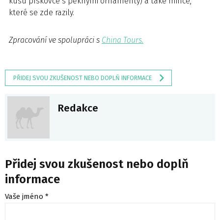
kusu pískovce s pěknými ornamenty) a také mince,
které se zde razily.
Zpracování ve spolupráci s
China Tours.
PŘIDEJ SVOU ZKUŠENOST NEBO DOPLŇ INFORMACE
Redakce
Přidej svou zkušenost nebo doplň
informace
Vaše jméno *