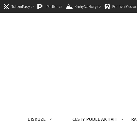
z
TuleniPasy.cz
Padler.cz
KnihyNaHory.cz
FestivalObzor
DISKUZE
CESTY PODLE AKTIVIT
RA