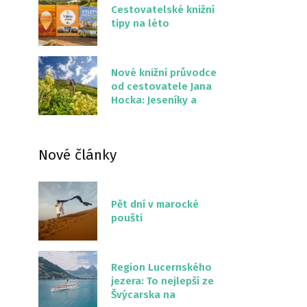
Cestovatelské knižní
tipy na léto
Nové knižní průvodce
od cestovatele Jana
Hocka: Jeseníky a
Severní stezka
Slovenskem
Nové články
Pět dní v marocké
poušti
Region Lucernského
jezera: To nejlepší ze
Švýcarska na