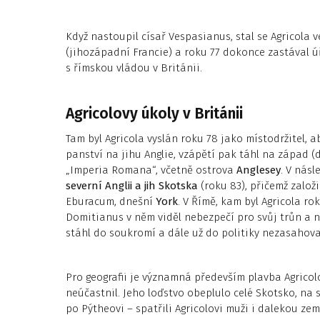
Když nastoupil císař Vespasianus, stal se Agricola v
(jihozápadní Francie) a roku 77 dokonce zastával ú
s římskou vládou v Británii.
Agricolovy úkoly v Británii
Tam byl Agricola vyslán roku 78 jako místodržitel, 
panství na jihu Anglie, vzápětí pak táhl na západ 
„Imperia Romana“, včetně ostrova
Anglesey
. V nás
severní Anglii a jih Skotska
(roku 83), přičemž založ
Eburacum, dnešní
York
. V Římě, kam byl Agricola rok
Domitianus v něm viděl nebezpečí pro svůj trůn a nep
stáhl do soukromí a dále už do politiky nezasahova
Pro geografii je významná především plavba Agricolo
neúčastnil. Jeho loďstvo obeplulo celé Skotsko, na 
po Pýtheovi – spatřili Agricolovi muži i dalekou ze