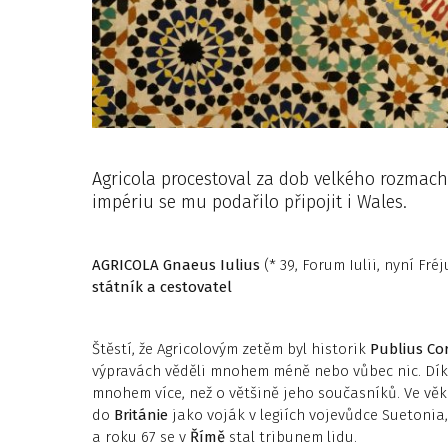
Agricola procestoval za dob velkého rozmach
impériu se mu podařilo připojit i Wales.
AGRICOLA
Gnaeus Iulius
(* 39, Forum Iulii, nyní Fréj
státník a cestovatel
Štěstí, že Agricolovým zetěm byl historik
Publius Cor
výpravách věděli mnohem méně nebo vůbec nic. Díky
mnohem více, než o většině jeho současníků. Ve věku
do
Británie
jako voják v legiích vojevůdce Suetonia,
a roku 67 se v
Římě
stal tribunem lidu.