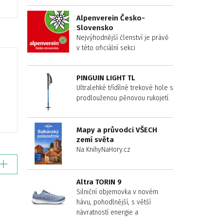
Alpenverein Česko-
Slovensko
Nejvýhodnější členství je právě
v této oficiální sekci
PINGUIN LIGHT TL
Ultralehké třídílné trekové hole s
prodlouženou pěnovou rukojetí.
Mapy a průvodci VŠECH
zemí světa
Na KnihyNaHory.cz
Altra TORIN 9
Silniční objemovka v novém
hávu, pohodlnější, s větší
návratností energie a