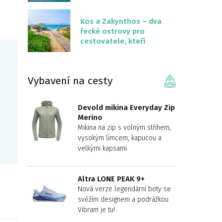
překvapivě malém
území
Kos a Zakynthos – dva
řecké ostrovy pro
cestovatele, kteří
chtějí něco jiného než
Krétu
Vybavení na cesty
Devold mikina Everyday Zip
Merino
Mikina na zip s volným střihem,
vysokým límcem, kapucou a
velkými kapsami.
Altra LONE PEAK 9+
Nová verze legendární boty se
svěžím designem a podrážkou
Vibram je tu!