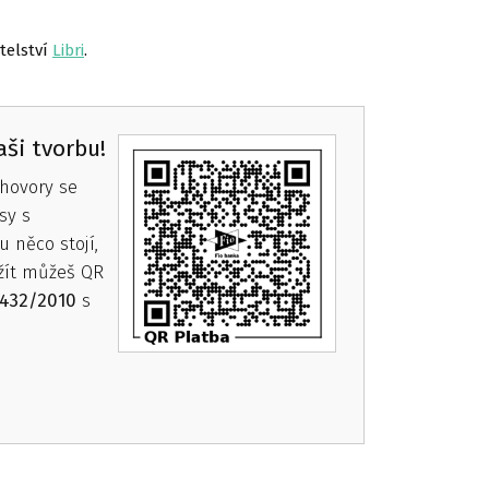
telství
Libri
.
ši tvorbu!
hovory se
sy s
 něco stojí,
žít můžeš QR
432/2010
s