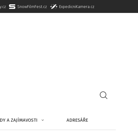
y.cz
SnowFilmFest.cz
ExpedicniKamera.cz
DY A ZAJÍMAVOSTI
ADRESÁŘE