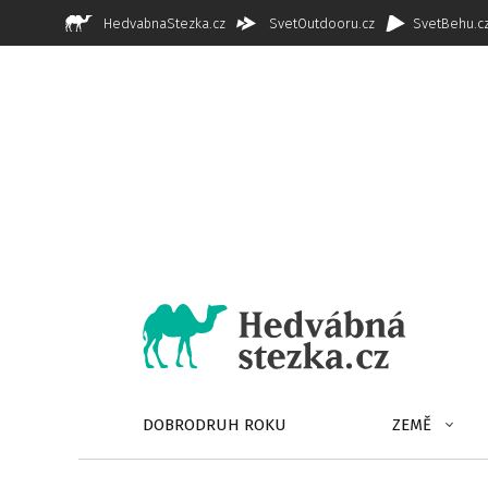
HedvabnaStezka.cz
SvetOutdooru.cz
SvetBehu.c
DOBRODRUH ROKU
ZEMĚ