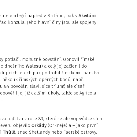
elitelem legií napřed v Británii, pak v
Akvitánii
řad konzula. Jeho hlavní činy jsou ale spojeny
aby potlačil mohutné povstání. Obnovil římské
(do dnešního
Walesu
) a celý jej začlenil do
ledujících letech pak podrobil římskému panství
il několik římských opěrných bodů, např.
u 84 povolán, slavil sice triumf, ale císař
ověřil jej již dalšími úkoly, takže se Agricola
l.
va loďstva v roce 83, které se ale vojevůdce sám
severu objevilo
Orkády
(Orkneje) a – jako první
mi
Thúlé
, snad Shetlandy nebo Faerské ostrovy.