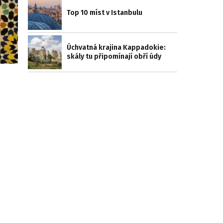
Top 10 míst v Istanbulu
Úchvatná krajina Kappadokie:
skály tu připomínají obří údy