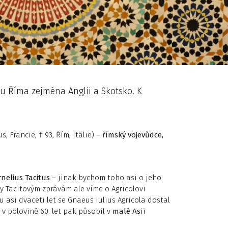
u Říma zejména Anglii a Skotsko. K
us, Francie, † 93, Řím, Itálie) –
římský vojevůdce,
nelius Tacitus
– jinak bychom toho asi o jeho
 Tacitovým zprávám ale víme o Agricolovi
 asi dvaceti let se Gnaeus Iulius Agricola dostal
 v polovině 60. let pak působil v
malé As
ii