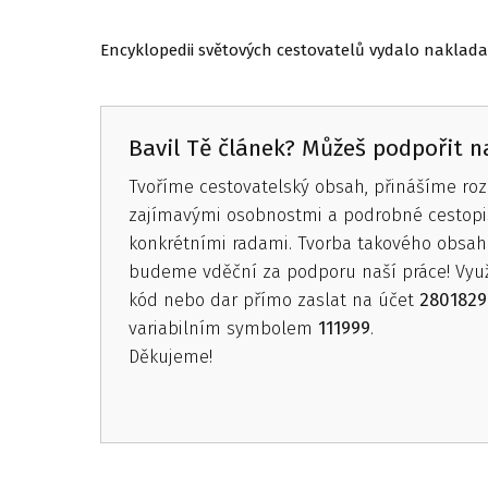
Encyklopedii světových cestovatelů vydalo naklada
Bavil Tě článek? Můžeš podpořit na
Tvoříme cestovatelský obsah, přinášíme roz
zajímavými osobnostmi a podrobné cestopi
konkrétními radami. Tvorba takového obsahu
budeme vděční za podporu naší práce! Vyu
kód nebo dar přímo zaslat na účet
2801829
variabilním symbolem
111999
.
Děkujeme!