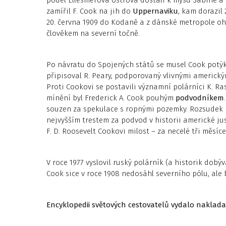
podél Ellesmerova ostrova dostali k mysu Sabine 
zamířil F. Cook na jih do
Uppernaviku
, kam dorazil
20. června 1909 do Kodaně a z dánské metropole ohlás
člověkem na severní točně.
Po návratu do Spojených států se musel Cook potýk
připisoval R. Peary, podporovaný vlivnými americký
Proti Cookovi se postavili významní polárníci K. R
mínění byl Frederick A. Cook pouhým
podvodníkem
souzen za spekulace s ropnými pozemky. Rozsudek k
nejvyšším trestem za podvod v historii americké jus
F. D. Roosevelt Cookovi milost – za necelé tři měsíc
V roce 1977 vyslovil ruský polárník (a historik dobýv
Cook sice v roce 1908 nedosáhl severního pólu, ale b
Encyklopedii světových cestovatelů vydalo naklada