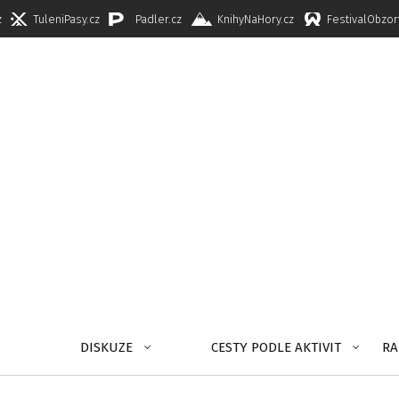
z
TuleniPasy.cz
Padler.cz
KnihyNaHory.cz
FestivalObzor
DISKUZE
CESTY PODLE AKTIVIT
RA