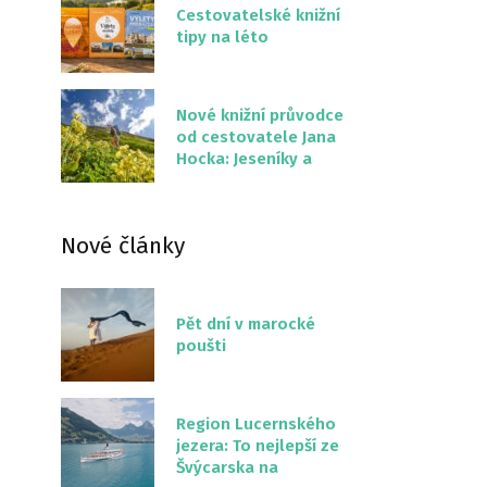
Cestovatelské knižní
tipy na léto
Nové knižní průvodce
od cestovatele Jana
Hocka: Jeseníky a
Severní stezka
Slovenskem
Nové články
Pět dní v marocké
poušti
Region Lucernského
jezera: To nejlepší ze
Švýcarska na