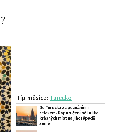
u?
Tip měsíce:
Turecko
Do Turecka za poznáním i
relaxem. Doporučení několika
krásných míst na jihozápadě
země