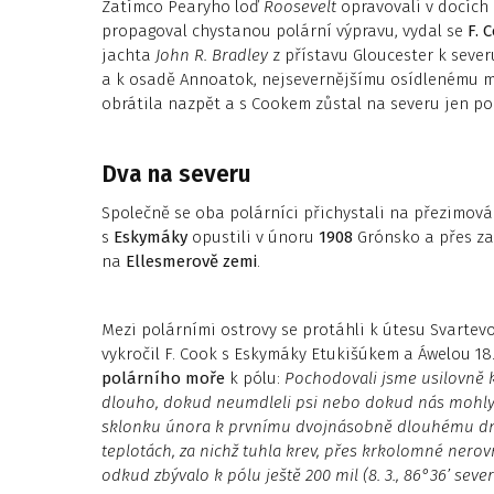
Zatímco Pearyho loď
Roosevelt
opravovali v docích
propagoval chystanou polární výpravu, vydal se
F. 
jachta
John R. Bradley
z přístavu Gloucester k seve
a k osadě Annoatok, nejsevernějšímu osídlenému mís
obrátila nazpět a s Cookem zůstal na severu jen po
Dva na severu
Společně se oba polárníci přichystali na přezimová
s
Eskymáky
opustili v únoru
1908
Grónsko a přes zam
na
Ellesmerově zemi
.
Mezi polárními ostrovy se protáhli k útesu Svartev
vykročil F. Cook s Eskymáky Etukišúkem a Áwelou 1
polárního moře
k pólu:
Pochodovali jsme usilovně 
dlouho, dokud neumdleli psi nebo dokud nás mohly 
sklonku února k prvnímu dvojnásobně dlouhému dni
teplotách, za nichž tuhla krev, přes krkolomné nerov
odkud zbývalo k pólu ještě 200 mil (8. 3., 86°36’ severn