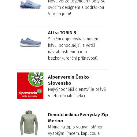
Nová verze legendární boty se
svěžím designem a podrážkou
Vibram je tu!
Altra TORIN 9
Silniční objemovka v novém
hávu, pohodlnější, s větší
návratností energie a
bezkonkurenční přilnavostí.
Alpenverein Česko-
Slovensko
Nejvýhodnější členství je právě
v této oficiální sekci
Devold mikina Everyday Zip
Merino
Mikina na zip s volným střihem,
vysokým límcem, kapucou a