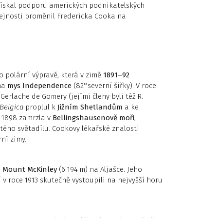
. Získal podporu amerických podnikatelských
řejnosti proměnil Fredericka Cooka na
 polární výpravě, která v zimě
1891–92
 na
mys Independence
(82°severní šířky). V roce
 Gerlache de Gomery (jejími členy byli též R.
Belgica
proplul k
Jižním Shetlandům
a ke
 1898 zamrzla v
Bellingshausenově moři
,
stého světadílu. Cookovy lékařské znalosti
ní zimy.
a
Mount McKinley
(6 194 m) na Aljašce. Jeho
 v roce 1913 skutečně vystoupili na nejvyšší horu