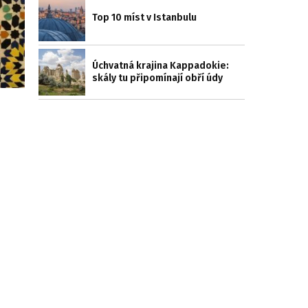
Top 10 míst v Istanbulu
Úchvatná krajina Kappadokie:
skály tu připomínají obří údy