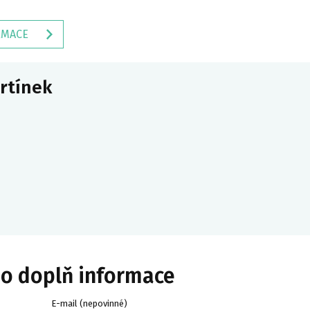
RMACE
artínek
bo doplň informace
E-mail (nepovinné)