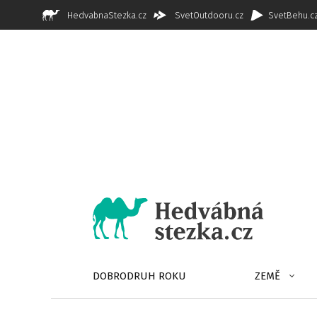
HedvabnaStezka.cz
SvetOutdooru.cz
SvetBehu.c
DOBRODRUH ROKU
ZEMĚ