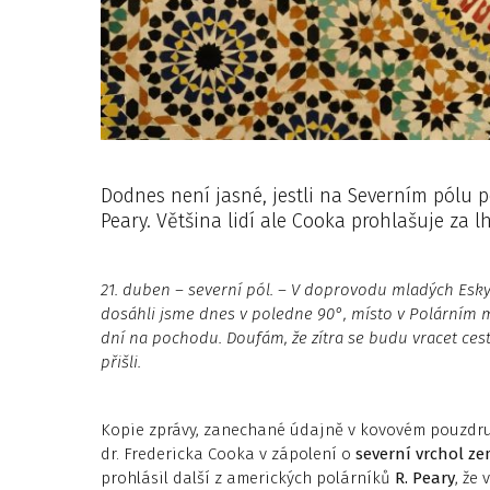
Dodnes není jasné, jestli na Severním pólu p
Peary. Většina lidí ale Cooka prohlašuje za l
21. duben – severní pól. – V doprovodu mladých Es
dosáhli jsme dnes v poledne 90°, místo v Polárním m
dní na pochodu. Doufám, že zítra se budu vracet ces
přišli.
Kopie zprávy, zanechané údajně v kovovém pouzdru
dr. Fredericka Cooka v zápolení o
severní vrchol z
prohlásil další z amerických polárníků
R. Peary
, že