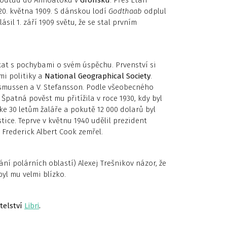
a odtud do Annoatoku v
Grónsku
. Přes Etah
 20. května 1909. S dánskou lodí
Godthaab
odplul
il 1. září 1909 světu, že se stal prvním
at s pochybami o svém úspěchu. Prvenství si
mi politiky a
National Geographical Society
.
asmussen a V. Stefansson. Podle všeobecného
. Špatná pověst mu přitížila v roce 1930, kdy byl
e 30 letům žaláře a pokutě 12 000 dolarů byl
tice. Teprve v květnu 1940 udělil prezident
e Frederick Albert Cook zemřel.
ání polárních oblastí) Alexej Trešnikov názor, že
yl mu velmi blízko.
telství
Libri
.