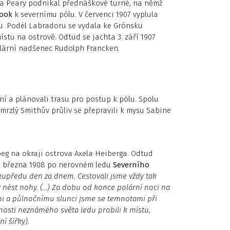
 a Peary podnikal přednáškové turné, na němž
Cook
k severnímu pólu. V červenci 1907 vyplula
ru. Podél Labradoru se vydala ke Grónsku
tu na ostrově. Odtud se jachta 3. září 1907
lární nadšenec Ru­dolph Francken.
ní a plánovali trasu pro postup k pólu. Spolu
rzlý Smithův průliv se přepravili k mysu Sabine
oeg na okraji ostrova Axela Heiberga. Odtud
8. března 1908 po nerovném ledu
Severního
kupředu den za dnem. Cestovali jsme vždy tak
nést nohy. (…) Za dobu od konce polární noci na
 a půlnočnímu slunci jsme se temnotami při
nosti neznámého světa ledu probili k místu,
í šířky).