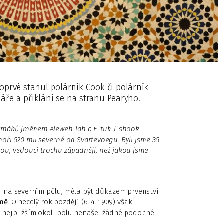
oprvé stanul polárník Cook či polárník
háře a přiklání se na stranu Pearyho.
kymáků jménem Aleweh-lah a E-tuk-i-shook
oři 520 mil severně od Svartevoegu. Byli jsme 35
tou, vedoucí trochu západněji, než jakou jsme
 na severním pólu, měla být důkazem prvenství
emě
. O necelý rok později (6. 4. 1909) však
 v nejbližším okolí pólu nenašel žádné podobné