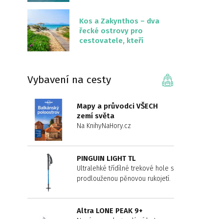
překvapivě malém
území
Kos a Zakynthos – dva
řecké ostrovy pro
cestovatele, kteří
chtějí něco jiného než
Krétu
Vybavení na cesty
Mapy a průvodci VŠECH
zemí světa
Na KnihyNaHory.cz
PINGUIN LIGHT TL
Ultralehké třídílné trekové hole s
prodlouženou pěnovou rukojetí.
Altra LONE PEAK 9+