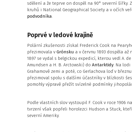
sdělení a že teprve on dospěl na 90° severní šířky
kruhů i National Geographical Society a v očích ve
podvodníka
.
Poprvé v ledové krajině
Polární zkušenosti získal Frederick Cook na Pearyho
přezimovala v
Grónsku
a v červnu 1893 dospěla až
1897 se vydal s belgickou expedicí, kterou vedl A. de
Amundsen a H. B. Arctowski) do
Antarktidy
. Na lodi
Grahamově zemi a poté, co Gerlachova loď v březnu
přezimoval spolu s dalšími účastníky v blízkosti še
pomohly výpravě přežít svízelné podmínky jihopolár
Podle vlastních slov vystoupil F. Cook v roce 1906 n
tvrzení však popřeli horolezci Hudson a Stuck, kteří
severní Ameriky.