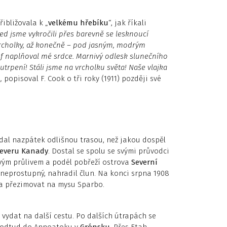
ibližovala k „
velkému hřebíku
“, jak říkali
ed jsme vykročili přes barevně se lesknoucí
 vrcholky, až konečně – pod jasným, modrým
mf naplňoval mé srdce. Marnivý odlesk slunečního
utrpení! Stáli jsme na vrcholku světa! Naše vlajka
u,
popisoval F. Cook o tři roky (1911) později své
dal nazpátek odlišnou trasou, než jakou dospěl
everu Kanady
. Dostal se spolu se svými průvodci
ovým průlivem a podél pobřeží ostrova
Severní
 neprostupný, nahradil člun. Na konci srpna 1908
la přezimovat na mysu Sparbo.
 vydat na další cestu. Po dalších útrapách se