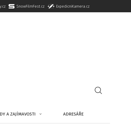
y.cz
SnowFilmFest.cz
ExpedicniKamera.cz
DY A ZAJÍMAVOSTI
ADRESÁŘE