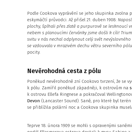
Podle Cookova vyprávění se jeho skupinka zvolna př
eskymáčtí průvodci. Až přišel 21. duben 1908:
Naposl
plochy, šplhali přes zlatě a purpurově se lesknoucí
nebem s planoucími červánky jsme došli k cíli! Triu
svitu v nás nechal odplynout celý svět nevýslovného 
se vzdouvala v mrazivém dechu větru severního pól
pocity.
Nevěrohodná cesta z pólu
Poněkud nevěrohodně zní Cookovo tvrzení, že se vy
k pólu. Zamířil poněkud západněji, k ostrovům na
s
k ostrovu Ellefa Ringnese a pokračoval Wellington
Devon
(Lancaster Sound). Saně, pro které byl terén
se přiblížila polární noc a Cookova skupinka muse
Teprve 18. února 1909 se mohli s opravenými saněmi