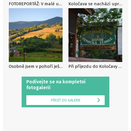
FOTOREPORTÁŽ: V malé ukrajinské vesničce Koločavě ležící v srdci Karpat se zastavil čas
Koločava se nachází uprostřed pohoří Karpat, které se táhne velkou částí Evropy.
Osobně jsem v pohoří ještě netrekoval, ale už na první pohled bych řekl, že to musí být skvělé a málo probádané místo turisty. Jen prý pozor na medvědy.
Při příjezdu do Koločavy nelze minout četnickou stanici, která byla založena v roce 1921.
Podívejte se na kompletní
fotogalerii
PŘEJÍT DO GALERIE