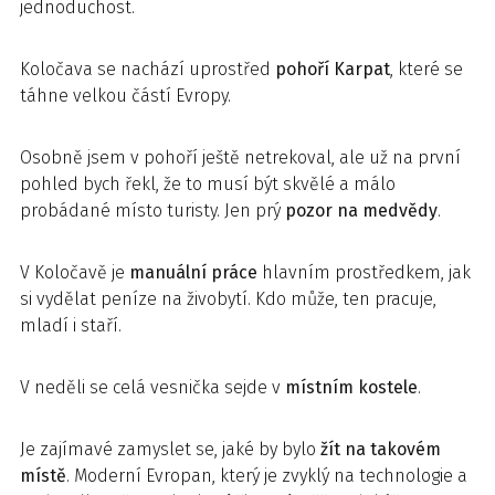
jednoduchost.
Koločava se nachází uprostřed
pohoří Karpat
, které se
táhne velkou částí Evropy.
Osobně jsem v pohoří ještě netrekoval, ale už na první
pohled bych řekl, že to musí být skvělé a málo
probádané místo turisty. Jen prý
pozor na medvědy
.
V Koločavě je
manuální práce
hlavním prostředkem, jak
si vydělat peníze na živobytí. Kdo může, ten pracuje,
mladí i staří.
V neděli se celá vesnička sejde v
místním kostele
.
Je zajímavé zamyslet se, jaké by bylo
žít na takovém
místě
. Moderní Evropan, který je zvyklý na technologie a