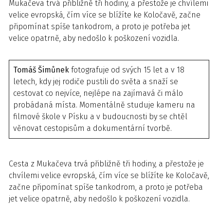
Mukačeva trvá přibližně tři hodiny, a přestože je chvílemi
velice evropská, čím více se blížíte ke Koločavě, začne
připomínat spíše tankodrom, a proto je potřeba jet
velice opatrně, aby nedošlo k poškození vozidla.
Tomáš Šimůnek
fotografuje od svých 15 let a v 18
letech, kdy jej rodiče pustili do světa a snaží se
cestovat co nejvíce, nejlépe na zajímavá či málo
probádaná místa. Momentálně studuje kameru na
filmové škole v Písku a v budoucnosti by se chtěl
věnovat cestopisům a dokumentární tvorbě.
Cesta z Mukačeva trvá přibližně tři hodiny, a přestože je
chvílemi velice evropská, čím více se blížíte ke Koločavě,
začne připomínat spíše tankodrom, a proto je potřeba
jet velice opatrně, aby nedošlo k poškození vozidla.