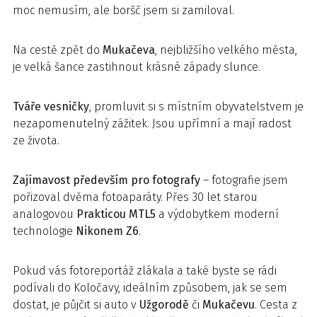
moc nemusím, ale boršč jsem si zamiloval.
Na cestě zpět do
Mukačeva
, nejbližšího velkého města,
je velká šance zastihnout krásné západy slunce.
Tváře vesničky
, promluvit si s místním obyvatelstvem je
nezapomenutelný zážitek. Jsou upřímní a mají radost
ze života.
Zajímavost především pro fotografy
– fotografie jsem
pořizoval dvěma fotoaparáty. Přes 30 let starou
analogovou
Prakticou MTL5
a výdobytkem moderní
technologie
Nikonem Z6
.
Pokud vás fotoreportáž zlákala a také byste se rádi
podívali do Koločavy, ideálním způsobem, jak se sem
dostat, je půjčit si auto v
Užgorodě
či
Mukačevu
. Cesta z