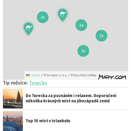
2x
4x
2x
2x
Leaflet
|
©Seznam.cz a.s., | ©OpenStreetMap
Tip měsíce:
Turecko
Do Turecka za poznáním i relaxem. Doporučení
několika krásných míst na jihozápadě země
Top 10 míst v Istanbulu