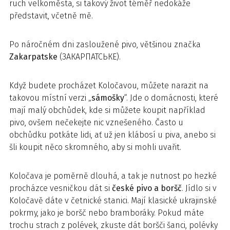
ruch velkoměsta, si takový život téměř nedokáže
představit, včetně mě.
Po náročném dni zasloužené pivo, většinou značka
Zakarpatske
(ЗАКАРПАТСЬКЕ).
Když budete procházet Koločavou, můžete narazit na
takovou místní verzi „
sámošky
“. Jde o domácnosti, které
mají malý obchůdek, kde si můžete koupit například
pivo, ovšem nečekejte nic vznešeného. Často u
obchůdku potkáte lidi, ať už jen klábosí u piva, anebo si
šli koupit něco skromného, aby si mohli uvařit.
Koločava je poměrně dlouhá, a tak je nutnost po hezké
procházce vesničkou dát si
české pivo a
boršč
. Jídlo si v
Koločavě dáte v četnické stanici. Mají klasické ukrajinské
pokrmy, jako je boršč nebo bramboráky. Pokud máte
trochu strach z polévek, zkuste dát boršči šanci, polévky