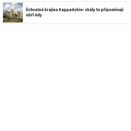
Úchvatná krajina Kappadokie: skály tu připomínají
obří údy