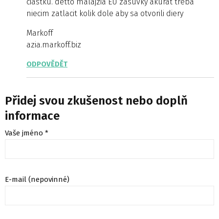
ciastku. detto malajzia EU zasuvky akurat treba
niecim zatlacit kolik dole aby sa otvorili diery
Markoff
azia.markoff.biz
ODPOVĚDĚT
Přidej svou zkušenost nebo doplň
informace
Vaše jméno *
E-mail (nepovinné)