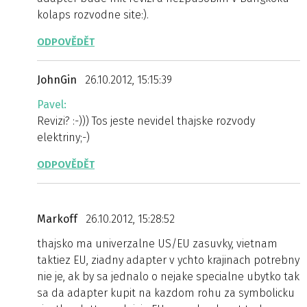
kolaps rozvodne site:).
ODPOVĚDĚT
JohnGin
26.10.2012, 15:15:39
Pavel:
Revizi? :-))) Tos jeste nevidel thajske rozvody
elektriny;-)
ODPOVĚDĚT
Markoff
26.10.2012, 15:28:52
thajsko ma univerzalne US/EU zasuvky, vietnam
taktiez EU, ziadny adapter v ychto krajinach potrebny
nie je, ak by sa jednalo o nejake specialne ubytko tak
sa da adapter kupit na kazdom rohu za symbolicku