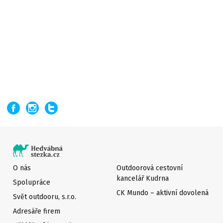
O nás
Outdoorová cestovní
kancelář Kudrna
Spolupráce
CK Mundo – aktivní dovolená
Svět outdooru, s.r.o.
Adresáře firem