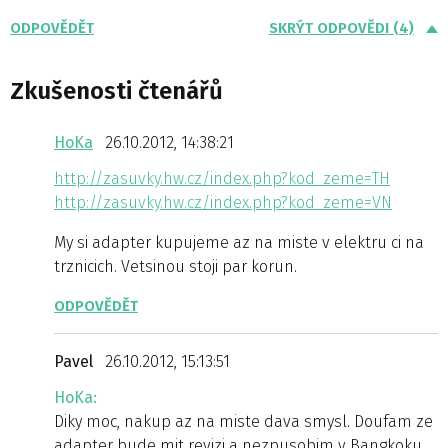
ODPOVĚDĚT
SKRÝT ODPOVĚDI (4)
Zkušenosti čtenářů
HoKa
26.10.2012, 14:38:21
http://zasuvky.hw.cz/index.php?kod_zeme=TH
http://zasuvky.hw.cz/index.php?kod_zeme=VN
My si adapter kupujeme az na miste v elektru ci na
trznicich. Vetsinou stoji par korun.
ODPOVĚDĚT
Pavel
26.10.2012, 15:13:51
HoKa:
Diky moc, nakup az na miste dava smysl. Doufam ze
adapter bude mit revizi a nezpusobim v Bangkoku