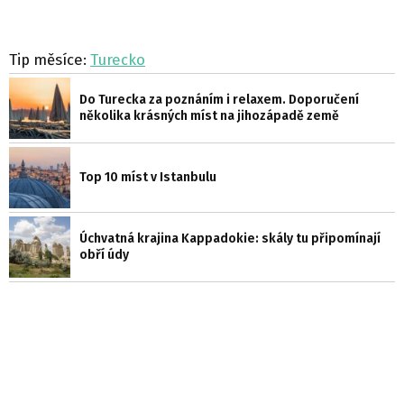
Tip měsíce:
Turecko
Do Turecka za poznáním i relaxem. Doporučení
několika krásných míst na jihozápadě země
Top 10 míst v Istanbulu
Úchvatná krajina Kappadokie: skály tu připomínají
obří údy