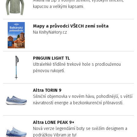
Mikina na zip s volným střihem, vysokým límcem,
kapucou a velkými kapsami.
Mapy a průvodci VŠECH zemí světa
Na KnihyNaHory.cz
PINGUIN LIGHT TL
Ultralehké třídílné trekové hole s prodlouženou
pěnovou rukojetí.
Altra TORIN 9
Silniční objemovka v novém hávu, pohodlnější, s větší
návratností energie a bezkonkurenční přilnavostí.
Altra LONE PEAK 9+
Nová verze legendární boty se svěžím designem a
podrážkou Vibram je tu!