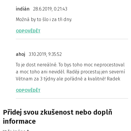
indián
28.6.2019, 0:21:43
Možná by to šlo i za tři dny.
ODPOVĚDĚT
ahoj
3.10.2019, 9:35:52
To je dost nereálné. To bys toho moc neprocestoval
a moc toho ani neviděl. Raději procestuj jen severní
Větnam za 3 týdny ale pořádně a kvalitně! Radek
ODPOVĚDĚT
Přidej svou zkušenost nebo doplň
informace