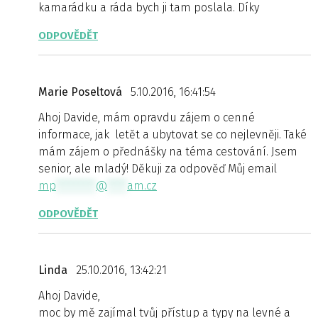
kamarádku a ráda bych ji tam poslala. Díky
ODPOVĚDĚT
Marie Poseltová
5.10.2016, 16:41:54
Ahoj Davide, mám opravdu zájem o cenné
informace, jak letět a ubytovat se co nejlevněji. Také
mám zájem o přednášky na téma cestování. Jsem
senior, ale mladý! Děkuji za odpověď Můj email
mp
********
@
****
am.cz
ODPOVĚDĚT
Linda
25.10.2016, 13:42:21
Ahoj Davide,
moc by mě zajímal tvůj přístup a typy na levné a