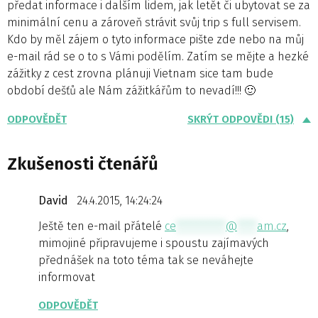
předat informace i dalším lidem, jak letět či ubytovat se za
minimální cenu a zároveň strávit svůj trip s full servisem.
Kdo by měl zájem o tyto informace pište zde nebo na můj
e-mail rád se o to s Vámi podělím. Zatím se mějte a hezké
zážitky z cest zrovna plánuji Vietnam sice tam bude
období dešťů ale Nám zážitkářům to nevadí!!! 🙂
ODPOVĚDĚT
SKRÝT ODPOVĚDI (15)
Zkušenosti čtenářů
David
24.4.2015, 14:24:24
Ještě ten e-mail přátelé
ce
**********
@
****
am.cz
,
mimojiné připravujeme i spoustu zajímavých
přednášek na toto téma tak se neváhejte
informovat
ODPOVĚDĚT