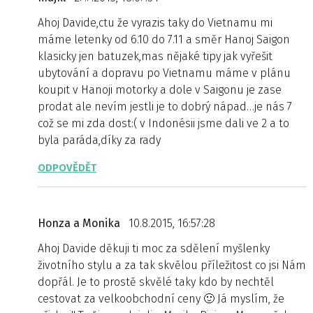
Ahoj Davide,ctu že vyrazis taky do Vietnamu mi
máme letenky od 6.10 do 7.11 a směr Hanoj Saigon
klasicky jen batuzek,mas nějaké tipy jak vyřešit
ubytování a dopravu po Vietnamu máme v plánu
koupit v Hanoji motorky a dole v Saigonu je zase
prodat ale nevím jestli je to dobrý nápad…je nás 7
což se mi zda dost:( v Indonésii jsme dali ve 2 a to
byla paráda,díky za rady
ODPOVĚDĚT
Honza a Monika
10.8.2015, 16:57:28
Ahoj Davide děkuji ti moc za sdělení myšlenky
životního stylu a za tak skvělou příležitost co jsi Nám
dopřál. Je to prostě skvělé taky kdo by nechtěl
cestovat za velkoobchodní ceny 🙂 Já myslím, že