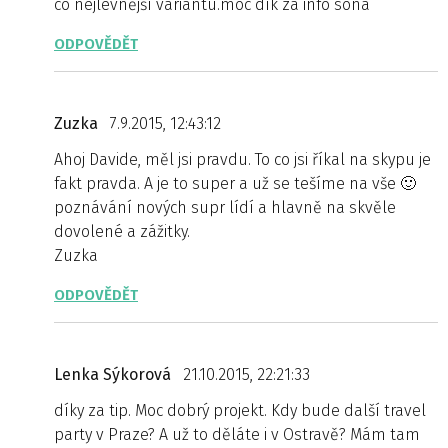
co nejlevnější variantu.moc dík za info sona
ODPOVĚDĚT
Zuzka
7.9.2015, 12:43:12
Ahoj Davide, měl jsi pravdu. To co jsi říkal na skypu je
fakt pravda. A je to super a už se tešíme na vše 🙂
poznávání nových supr lídí a hlavně na skvěle
dovolené a zážitky.
Zuzka
ODPOVĚDĚT
Lenka Sýkorová
21.10.2015, 22:21:33
díky za tip. Moc dobrý projekt. Kdy bude další travel
party v Praze? A už to děláte i v Ostravě? Mám tam