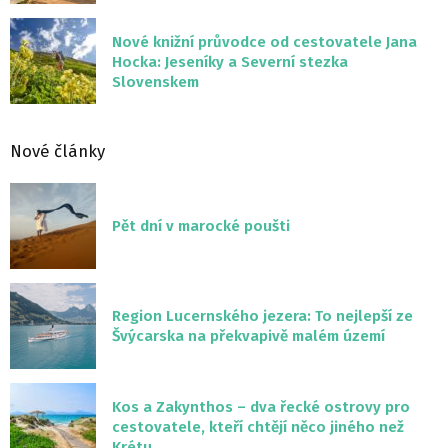
Nové knižní průvodce od cestovatele Jana
Hocka: Jeseníky a Severní stezka
Slovenskem
Nové články
Pět dní v marocké poušti
Region Lucernského jezera: To nejlepší ze
Švýcarska na překvapivě malém území
Kos a Zakynthos – dva řecké ostrovy pro
cestovatele, kteří chtějí něco jiného než
Krétu