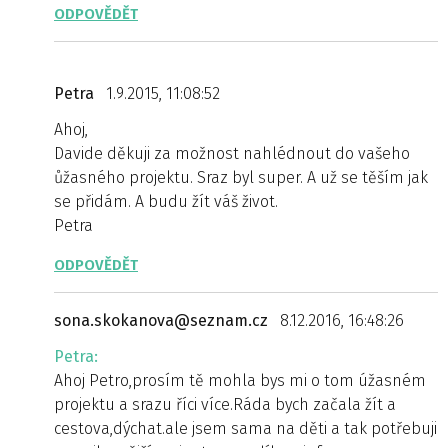
ODPOVĚDĚT
Petra
1.9.2015, 11:08:52
Ahoj,
Davide děkuji za možnost nahlédnout do vašeho
ůžasného projektu. Sraz byl super. A už se těším jak
se přidám. A budu žít váš život.
Petra
ODPOVĚDĚT
sona.skokanova@seznam.cz
8.12.2016, 16:48:26
Petra:
Ahoj Petro,prosím tě mohla bys mi o tom úžasném
projektu a srazu říci více.Ráda bych začala žít a
cestova,dýchat.ale jsem sama na děti a tak potřebuji