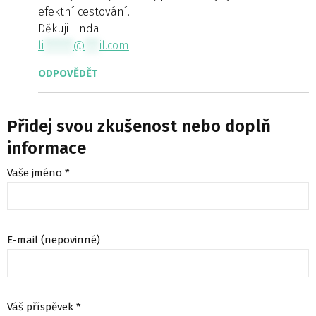
efektní cestování.
Děkuji Linda
li
******
@
***
il.com
ODPOVĚDĚT
Přidej svou zkušenost nebo doplň
informace
Vaše jméno *
E-mail (nepovinné)
Váš příspěvek *