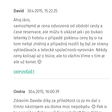
David
30.4.2015, 15:22:25
Ahoj Járo,
samozřejmě je cena odvozená od období cesty a
čase reservace, ale můžu ti ukázat jak i po bukaci
letenky či hotelu v případě poklesu ceny by si na
tom nebyl ztrátný a případný rozdíl by byl ze strany
vyhledávače a letecké společnosti vyrovnán. Někdy
ceny kolísají až o tisíce, ale to všichni Víme s tím je
ale už konec 🙂
ODPOVĚDĚT
Ondra
30.4.2015, 16:00:39
Zdravím Davide díky za příležitost co jsi mi dal s
tímto nástrojem asi doma moc nepobydu. 🙂 Pak si