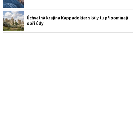
Úchvatná krajina Kappadokie: skály tu připomínají
obří údy