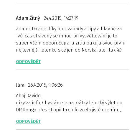
Adam Žitný
24.4.2015, 14:27:19
Zdarec Davide díky moc za rady a tipy a hlavně za
Tvůj čas strávený se mnou při vysvětlování je to
super Všem doporučuji a já zítra bukuju svou první
nejlevnější letenku sice jen do Norska, ale i tak 🙂
ODPOVĚDĚT
Jára
26.4.2015, 9:06:26
Ahoj Davide,
díky za info. Chystám se na krátký letecký výlet do
DR Kongo přes Etiopii, tak info zcela jistě ocením. J.
ODPOVĚDĚT