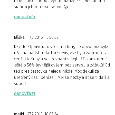
to nejspíše s Tebou vyřídí manželka!!! Nee dělám
srandu ji budu brát sebou 🙂
ODPOVĚDĚT
Eliška
17.7.2015, 13:56:52
Davide! Opravdu to všechno funguje dovolená byla
úžasná nadstandartní servis, vše bylo zahrnuto v
ceně, která byla ve srovnání s nejbližší konkurencí
ještě o 56% levnější ovšem bez servisu a zážitků! Od
teď přes cestovku nejedu nikde! Moc děkuji za
ušetřený čas i peníze… Měj se hezky a ať se ti daří si
super!
ODPOVĚDĚT
majkl
27.7.2015, 18:07:34