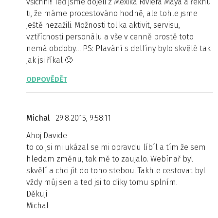
všichni!! Teď jsme dojeli z Mexika Riviera Maya a řeknu
ti, že máme procestováno hodně, ale tohle jsme
ještě nezažili. Možnosti tolika aktivit, servisu,
vztřícnosti personálu a vše v cenně prostě toto
nemá obdoby… PS: Plavání s delfíny bylo skvělé tak
jak jsi říkal 🙂
ODPOVĚDĚT
Michal
29.8.2015, 9:58:11
Ahoj Davide
to co jsi mi ukázal se mi opravdu líbíl a tím že sem
hledam změnu, tak mě to zaujalo. Webínař byl
skvělí a chci jít do toho stebou. Takhle cestovat byl
vždy můj sen a ted jsi to díky tomu splním.
Děkuji
Michal