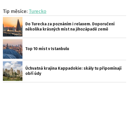
Tip měsíce:
Turecko
Do Turecka za poznáním i relaxem. Doporučení
několika krásných míst na jihozápadě země
Top 10 míst v Istanbulu
Úchvatná krajina Kappadokie: skály tu připomínají
obří údy