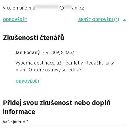
Více emailem
ti
************
@
****
am.cz
ODPOVĚDĚT
SKRÝT ODPOVĚDI (1)
Zkušenosti čtenářů
Jan Podaný
4.4.2009, 8:32:37
Výborná destinace, už ji pár let v hledáčku taky
mám. O které ostrovy se jedná?
ODPOVĚDĚT
Přidej svou zkušenost nebo doplň
informace
Vaše jméno *