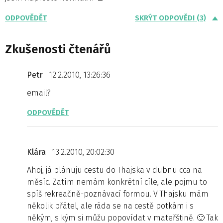
ODPOVĚDĚT
SKRÝT ODPOVĚDI (3)
Zkušenosti čtenářů
Petr
12.2.2010, 13:26:36
email?
ODPOVĚDĚT
Klára
13.2.2010, 20:02:30
Ahoj, já plánuju cestu do Thajska v dubnu cca na
měsíc. Zatím nemám konkrétní cíle, ale pojmu to
spíš rekreačně-poznávací formou. V Thajsku mám
několik přátel, ale ráda se na cestě potkám i s
někým, s kým si můžu popovídat v mateřštině. 🙂 Tak