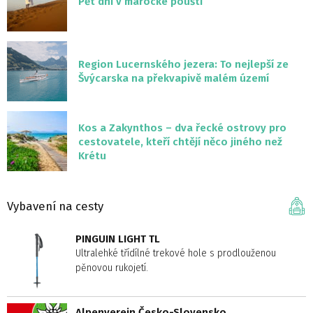
Pět dní v marocké poušti
Region Lucernského jezera: To nejlepší ze
Švýcarska na překvapivě malém území
Kos a Zakynthos – dva řecké ostrovy pro
cestovatele, kteří chtějí něco jiného než
Krétu
Vybavení na cesty
PINGUIN LIGHT TL
Ultralehké třídílné trekové hole s prodlouženou
pěnovou rukojetí.
Alpenverein Česko-Slovensko