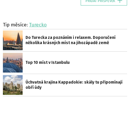
PŘIDAT PŘÍSPĚVEK
Tip měsíce:
Turecko
Do Turecka za poznáním i relaxem. Doporučení
několika krásných míst na jihozápadě země
Top 10 míst v Istanbulu
Úchvatná krajina Kappadokie: skály tu připomínají
obří údy