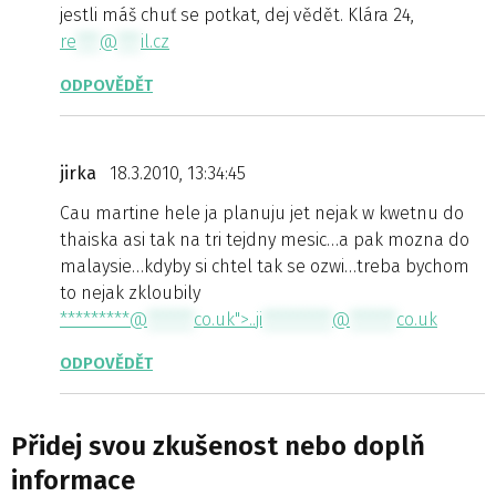
jestli máš chuť se potkat, dej vědět. Klára 24,
re
***
@
***
il.cz
ODPOVĚDĚT
jirka
18.3.2010, 13:34:45
Cau martine hele ja planuju jet nejak w kwetnu do
thaiska asi tak na tri tejdny mesic…a pak mozna do
malaysie…kdyby si chtel tak se ozwi…treba bychom
to nejak zkloubily
*********@
******
co.uk">..
ji
*********
@
******
co.uk
ODPOVĚDĚT
Přidej svou zkušenost nebo doplň
informace