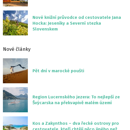
Nové knižní průvodce od cestovatele Jana
Hocka: Jeseníky a Severní stezka
Slovenskem
Nové články
Pět dní v marocké poušti
Region Lucernského jezera: To nejlepší ze
Švýcarska na překvapivě malém území
Kos a Zakynthos – dva řecké ostrovy pro
cestovatele, kteří chtějí něco jiného než