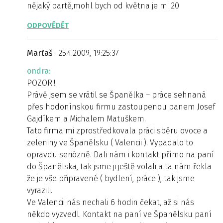
nějaký partě,mohl bych od května je mi 20
ODPOVĚDĚT
Marťaš
25.4.2009, 19:25:37
ondra:
POZOR!!!
Právě jsem se vrátil se Španělka – práce sehnaná
přes hodonínskou firmu zastoupenou panem Josef
Gajdíkem a Michalem Matuškem.
Tato firma mi zprostředkovala práci sběru ovoce a
zeleniny ve Španělsku ( Valencii ). Vypadalo to
opravdu seriózně. Dali nám i kontakt přímo na paní
do Španělska, tak jsme ji ještě volali a ta nám řekla
že je vše připravené ( bydlení, práce ), tak jsme
vyrazili.
Ve Valencii nás nechali 6 hodin čekat, až si nás
někdo vyzvedl. Kontakt na paní ve Španělsku paní