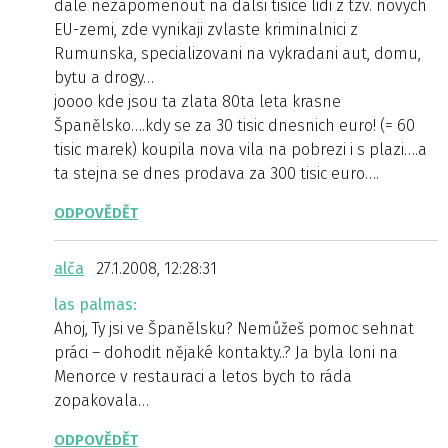
dale nezapomenout na dalsi tisice lidi z tzv. novych
EU-zemi, zde vynikaji zvlaste kriminalnici z
Rumunska, specializovani na vykradani aut, domu,
bytu a drogy…
joooo kde jsou ta zlata 80ta leta krasne
Španělsko….kdy se za 30 tisic dnesnich euro! (= 60
tisic marek) koupila nova vila na pobrezi i s plazi….a
ta stejna se dnes prodava za 300 tisic euro….
ODPOVĚDĚT
alča
27.1.2008, 12:28:31
las palmas:
Ahoj, Ty jsi ve Španělsku? Nemůžeš pomoc sehnat
práci – dohodit nějaké kontakty..? Ja byla loni na
Menorce v restauraci a letos bych to ráda
zopakovala…
ODPOVĚDĚT