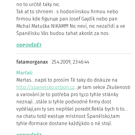
no to určitě taky nic.
Tak ať to shrnem : s hodonínskou firmou nebo
firmou kde figuruje pan Josef Gajdík nebo pan
Michal Matuška NIKAM!!!! Nic neví, nic nezařídí a ve
Španělsku Vás budou tahat akorát za nos.
ODPOVĚDĚT
fatamorganax
25.4.2009, 23:46:44
Marťaš:
Martas…napiš to prosím Tě taky do diskuze na
http://spanelsko.orbion.cz
…je tam sekce Zkušenosti
a varování.Je to potřeba pro ty,co tyhle stránky
neznají…stále si tyhle podvodné firmy dost
vydělají,ani ty ses nepřišel poradit.Řekla bych ti to…
na chatu totiž existuje místnost Španělsko,tam
tyhle iformace dostane každý,kdo o ně stojí.