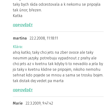
taky bych ráda odcestovala a k nekomu se pripojila
tak únor, březen.
Katka
ODPOVĚDĚT
martina
22.2.2008, 11:18:11
Klára:
ahoj katko, taky chci jets na zber ovoce ale taky
neumim jazyky. potrebuju vypadnout z prahy ale
chci jets az v kvetnu tak kdyby ti to nevadilo a jela by
jsi taky v kvetnu klidne se pripojim, nikoho nemohu
sehnat kdo pojede se mnou a sama se trosku bojim.
tak distak dej vedet pa marta
ODPOVĚDĚT
Marie
22.3.2009, 9:47:42