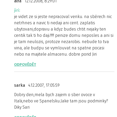
alfa
12.12.2008, 8:29:01
jiri:
je videt ze si jeste nepracoval venku. na sběrech nic
netrhnes a navic ti nedaji ani cent. zaplatis
ubytovani,dopravu a kdyz budes chtit nejaky ten
centik tak ti ho daji.!!!!! penize domu neposles a ani si
je tam neulozis, protoze nezarobis. nebude to tva
vina, ale budpu se vymlouvat na spatne pocasi
nebo na majitele almacenu. dobre porid Jiri
ODPOVĚDĚT
sarka
4.12.2007, 17:05:59
Dobry den,mela bych zajem o sber ovoce v
Italii,nebo ve Spanelsku.Jake tam jsou podminky?
Diky Sari