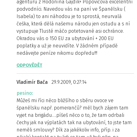
agenturu z Hodonína Gajdík+ Popovičová excelentní
podvodníci. Navedou vás na paní ve Španělsku (
Isabela) to ani náhodou je to sprostá, neurvalá
češka, která dělá našemu národu jen ostudu a s ní
vystupuje Tlusté máčo potetované asi ochránce.
Okradou vás o 150 EU za ubytování + 200 EU
poplatky a už je neuvidíte. V žádném případě
nedávejte peníze nikomu dopředu!!!
ODPOVĚDĚT
Vladimír Bača
29.9.2009, 0:27:14
pesino:
Můžeš mi říci něco bližšího o sběru ovoce ve
španělsku např. pomerančů? měl bych zájem tam
vyjet na brigádu….píšeš něco o to, že tam odrbali
čechy jak na výplatách tak na ubytování, to jste tam
neměli smlouvy? Dík za jakékoliv info, příp. i za