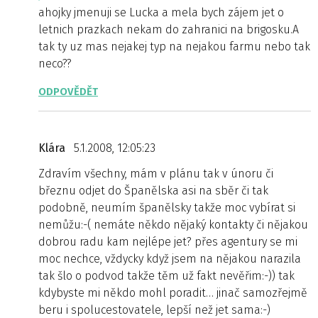
ahojky jmenuji se Lucka a mela bych zájem jet o
letnich prazkach nekam do zahranici na brigosku.A
tak ty uz mas nejakej typ na nejakou farmu nebo tak
neco??
ODPOVĚDĚT
Klára
5.1.2008, 12:05:23
Zdravím všechny, mám v plánu tak v únoru či
březnu odjet do Španělska asi na sběr či tak
podobně, neumím španělsky takže moc vybírat si
nemůžu:-( nemáte někdo nějaký kontakty či nějakou
dobrou radu kam nejlépe jet? přes agentury se mi
moc nechce, vždycky když jsem na nějakou narazila
tak šlo o podvod takže těm už fakt nevěřim:-)) tak
kdybyste mi někdo mohl poradit… jinač samozřejmě
beru i spolucestovatele, lepší než jet sama:-)