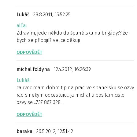
Lukáš
28.8.2011, 15:52:25
alča:
Zdravím, jede někdo do španělska na brigády?? že
bych se připojil? velice děkuji
ODPOVĚDĚT
michal foldyna
12.4.2012, 16:26:39
Lukáš:
cauvec mam dobre tip na praci ve spanelsku se ozvy
rad s nekym odcestuju…ja michal ti posilam cislo
ozvy se…737 867 328..
ODPOVĚDĚT
baraka
26.5.2012, 12:51:42