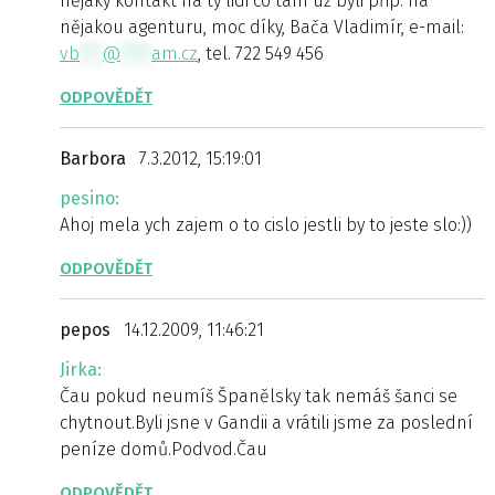
nějaký kontakt na ty lidi co tam už byli přip. na
nějakou agenturu, moc díky, Bača Vladimír, e-mail:
vb
***
@
****
am.cz
, tel. 722 549 456
ODPOVĚDĚT
Barbora
7.3.2012, 15:19:01
pesino:
Ahoj mela ych zajem o to cislo jestli by to jeste slo:))
ODPOVĚDĚT
pepos
14.12.2009, 11:46:21
Jirka:
Čau pokud neumíš Španělsky tak nemáš šanci se
chytnout.Byli jsne v Gandii a vrátili jsme za poslední
peníze domů.Podvod.Čau
ODPOVĚDĚT