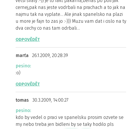
vetsi svaly :-)) je to fakt pakarna,behas po poli jak
cernej,pak nas jeste vodrbali na prachach a to jak na
najmu tak na vyplate… Ale jinak spanelsko na plazi
u more je fajn to zas jo :-))) Muzu vam dat i cislo na ty
dva cechy co nas tam odrbali…
ODPOVĚDĚT
marťa
26.1.2009, 20:28:39
pesino:
:o)
ODPOVĚDĚT
tomas
30.3.2009, 14:00:27
pesino:
kdo by vedel o praci ve spanelsku prosim ozvete se
my nebo treba jen bidleni by se taky hodilo pls