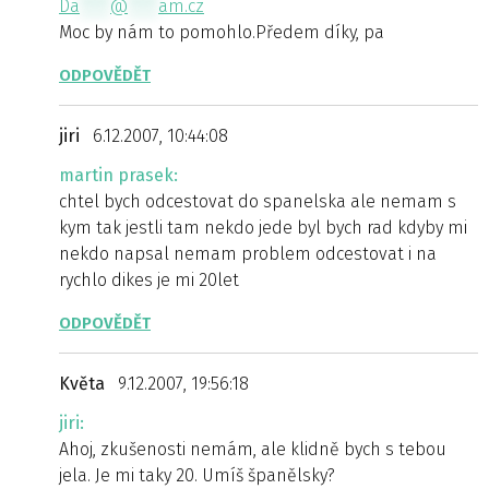
Da
****
@
****
am.cz
Moc by nám to pomohlo.Předem díky, pa
ODPOVĚDĚT
jiri
6.12.2007, 10:44:08
martin prasek:
chtel bych odcestovat do spanelska ale nemam s
kym tak jestli tam nekdo jede byl bych rad kdyby mi
nekdo napsal nemam problem odcestovat i na
rychlo dikes je mi 20let
ODPOVĚDĚT
Květa
9.12.2007, 19:56:18
jiri:
Ahoj, zkušenosti nemám, ale klidně bych s tebou
jela. Je mi taky 20. Umíš španělsky?