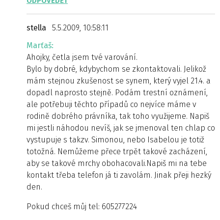
ODPOVĚDĚT
stella
5.5.2009, 10:58:11
Marťaš:
Ahojky, četla jsem tvé varování.
Bylo by dobré, kdybychom se zkontaktovali. Jelikož
mám stejnou zkušenost se synem, který vyjel 21.4. a
dopadl naprosto stejně. Podám trestní oznámení,
ale potřebuji těchto případů co nejvíce máme v
rodině dobrého právníka, tak toho využijeme. Napiš
mi jestli náhodou nevíš, jak se jmenoval ten chlap co
vystupuje s takzv. Simonou, nebo Isabelou je totiž
totožná. Nemůžeme přece trpět takové zacházení,
aby se takové mrchy obohacovali.Napiš mi na tebe
kontakt třeba telefon já ti zavolám. Jinak přeji hezký
den.
Pokud chceš můj tel: 605277224