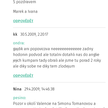
S pozdravem
Marek a Ivana
ODPOVĚDĚT
kk
30.5.2009, 2:20:17
ondra:
gajdik ani popovicova neeeeeeeeeeeee zadny
hodonin podvod ale totalni dotahli nas do anglie
jejich kumpani tady obrali ale jsme tu porad 2 roky
ale diky sobe ne diky tem zlodejum
ODPOVĚDĚT
Nina
29.4.2009, 14:46:38
pesino:
Pozor v okolí Valencie na Simonu Tomanovou a