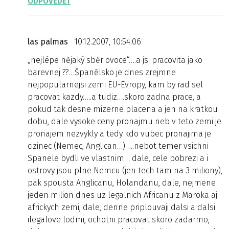
ODPOVĚDĚT
las palmas
10.12.2007, 10:54:06
„nejlépe nějaký sběr ovoce“….a jsi pracovita jako
barevnej ??…Španělsko je dnes zrejmne
nejpopularnejsi zemi EU-Evropy, kam by rad sel
pracovat kazdy…..a tudiz….skoro zadna prace, a
pokud tak desne mizerne placena a jen na kratkou
dobu, dale vysoke ceny pronajmu neb v teto zemi je
pronajem nezvykly a tedy kdo vubec pronajima je
cizinec (Nemec, Anglican…)…..nebot temer vsichni
Spanele bydli ve vlastnim… dale, cele pobrezi a i
ostrovy jsou plne Nemcu (jen tech tam na 3 miliony),
pak spousta Anglicanu, Holandanu, dale, nejmene
jeden milion dnes uz legalnich Africanu z Maroka aj
africkych zemi, dale, denne priplouvaji dalsi a dalsi
ilegalove lodmi, ochotni pracovat skoro zadarmo,