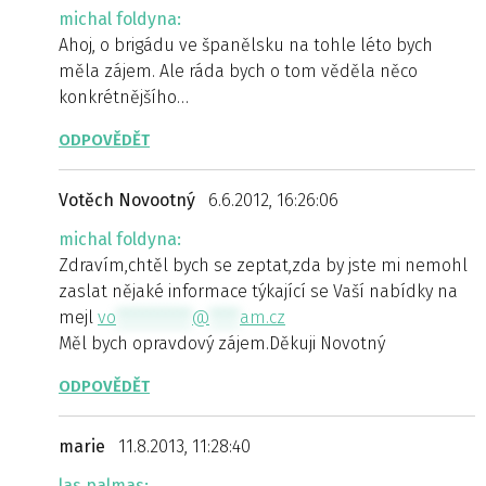
michal foldyna:
Ahoj, o brigádu ve španělsku na tohle léto bych
měla zájem. Ale ráda bych o tom věděla něco
konkrétnějšího…
ODPOVĚDĚT
Votěch Novootný
6.6.2012, 16:26:06
michal foldyna:
Zdravím,chtěl bych se zeptat,zda by jste mi nemohl
zaslat nějaké informace týkající se Vaší nabídky na
mejl
vo
**********
@
****
am.cz
Měl bych opravdový zájem.Děkuji Novotný
ODPOVĚDĚT
marie
11.8.2013, 11:28:40
las palmas: