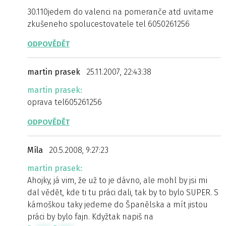
30.110jedem do valenci na pomeranče atd uvitame
zkušeneho spolucestovatele tel 6050261256
ODPOVĚDĚT
martin prasek
25.11.2007, 22:43:38
martin prasek:
oprava tel605261256
ODPOVĚDĚT
Míla
20.5.2008, 9:27:23
martin prasek:
Ahojky, já vim, že už to je dávno, ale mohl by jsi mi
dal vědět, kde ti tu práci dali, tak by to bylo SUPER. S
kámoškou taky jedeme do Španělska a mít jistou
práci by bylo fajn. Kdyžtak napiš na