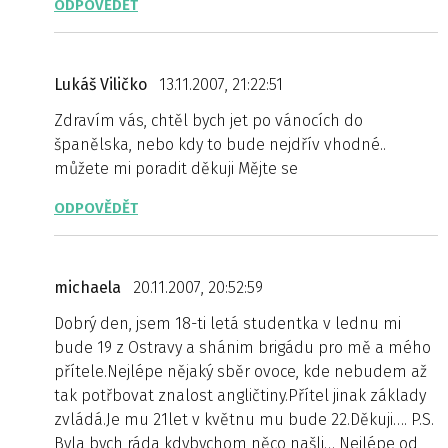
ODPOVĚDĚT
Lukáš Viličko
13.11.2007, 21:22:51
Zdravím vás, chtěl bych jet po vánocích do
španělska, nebo kdy to bude nejdřív vhodné..
můžete mi poradit děkuji Mějte se
ODPOVĚDĚT
michaela
20.11.2007, 20:52:59
Dobrý den, jsem 18-ti letá studentka v lednu mi
bude 19 z Ostravy a shánim brigádu pro mě a mého
přítele.Nejlépe nějaký sběr ovoce, kde nebudem až
tak potřbovat znalost angličtiny.Přítel jinak základy
zvládá.Je mu 21let v květnu mu bude 22.Děkuji…. P.S.
Byla bych ráda kdybychom něco našli… Nejlépe od