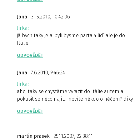
Jana
31.5.2010, 10:42:06
Jirka:
já bych taky jela..byli bysme parta 4 lidí,ale je do
Itálie
ODPOVĚDĚT
Jana
7.6.2010, 9:46:24
Jirka:
ahoj taky se chystáme vyrazit do Itálie autem a
pokusit se něco najít….nevíte někdo o něčem? díky
ODPOVĚDĚT
martin prasek
25.11.2007, 22:38:11