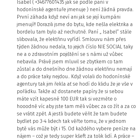
Isabel ( +34677601435 jak se podle paní v
hodonínské agentuře jmenuje ) není žádná pravda.
První záhada když neví ani jak se její kumpáni
jmenují!! Dorazili jsme do bytu, kde nešla elektrika a
bordelu tam bylo až nechutně. Paní „ Isabel“ stále
slibovala, že elektřinu vyřídí. Smlouvu nám přes
týden žádnou nedala, to jejich číslo NIE SOCIAL taky
ne a o zdravotním pojištění se s námi už vůbec
nebavila. Právě jsem mluvil se zbytkem co tam
zůstal a do dnešního dne žádnou elektřinu nemají
a do práce taky nejdou.. Když volali do hodonínské
agentury tak jim řekla ať se hodí do klidu že je vše v
pořádku. Takže až dostanete papíry že si sebou
máte vzít kapesné 100 EUR tak si vezměte o
hooodně víc aby jste tam měli vůbec za co žít a za co
se vrátit zpět. A jestli budete věřit že tam budete
bydlet po 3-4 lidech tak věřte tomu, že v jednom
bytě vás může být i 15. Od každého vybere peníze na
nájem – což je tedy super kšeft za tolik lidí. A práce –