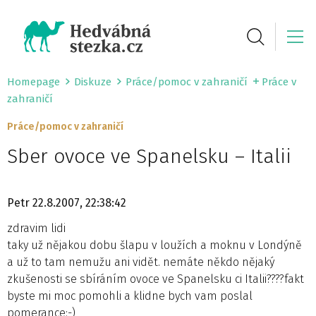
Homepage
Diskuze
Práce/pomoc v zahraničí
Práce v
zahraničí
Práce/pomoc v zahraničí
Sber ovoce ve Spanelsku – Italii
Petr
22.8.2007, 22:38:42
zdravim lidi
taky už nějakou dobu šlapu v loužích a moknu v Londýně
a už to tam nemužu ani vidět. nemáte někdo nějaký
zkušenosti se sbíráním ovoce ve Spanelsku ci Italii????fakt
byste mi moc pomohli a klidne bych vam poslal
pomerance:-)