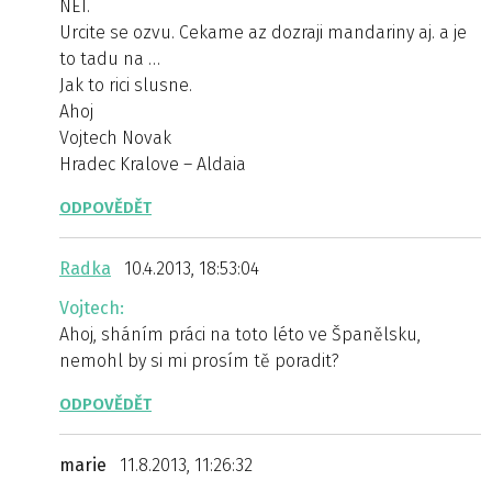
NET.
Urcite se ozvu. Cekame az dozraji mandariny aj. a je
to tadu na …
Jak to rici slusne.
Ahoj
Vojtech Novak
Hradec Kralove – Aldaia
ODPOVĚDĚT
Radka
10.4.2013, 18:53:04
Vojtech:
Ahoj, sháním práci na toto léto ve Španělsku,
nemohl by si mi prosím tě poradit?
ODPOVĚDĚT
marie
11.8.2013, 11:26:32