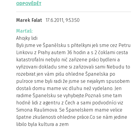
ODPOVĚDĚT
Marek Falat
17.6.2011, 9:53:50
Marťaš:
Ahojky lidi
Byli jsme ve Španělsku s přitelkyni jeli sme cez Petru
Linkovu z Prahy autem 36 hodin a s 2 čoklami cesta
katastrofalni nebylo nič zařizene práci bydleni a
vyřizovani dokladu sme si zařizovali sami Nebudu to
rozebirat jen vám pišu ohledne Španelska po
pulroce sme byli radi že jsme se nejakym spusobem
dostali domu mame vic dluhu než vydelano. Jen
radime Španelsku se vyhybejte.Poznali sme tam
hodně lidi z agentru z Čech a sami podvodníci viz
Simona Raulimova. Se Španelskem mame velice
špatne zkušenosti ohledne práce.Co se nám jedine
libilo byla kultura a zem