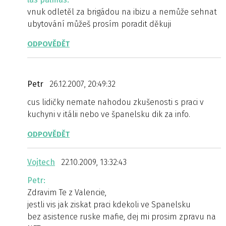
vnuk odletěl za brigádou na ibizu a nemůže sehnat
ubytování můžeš prosím poradit děkuji
ODPOVĚDĚT
Petr
26.12.2007, 20:49:32
cus lidičky nemate nahodou zkušenosti s praci v
kuchyni v itálii nebo ve španelsku dik za info.
ODPOVĚDĚT
Vojtech
22.10.2009, 13:32:43
Petr:
Zdravim Te z Valencie,
jestli vis jak ziskat praci kdekoli ve Spanelsku
bez asistence ruske mafie, dej mi prosim zpravu na