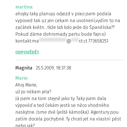
martina:
ahojky taky planuju odjezd v praci jsem podala
vypoved tak uz jen cekam na uvolnení,vydím to na
začátek květn…tkže lidi kdo jede do Španělska??
Pokud dáme dohromady partu bude fajn:o)
kontakt:
ma
**************
@
****
ct.ct
773658251
ODPOVĚDĚT
Magnita
25.5.2009, 18:37:38
Marie:
Ahoj Marie,
už jsi někam jela?
Já jsem na tom stejně jako ty. Taky jsem dala
výpověď a teď čekám jestli se něco vhodného
naskytne. Jsme dvě (ještě kámoška). Agentury jsou
zatím docela pochybné. Ty chceš jet na vlastní pěst
nebo jak?