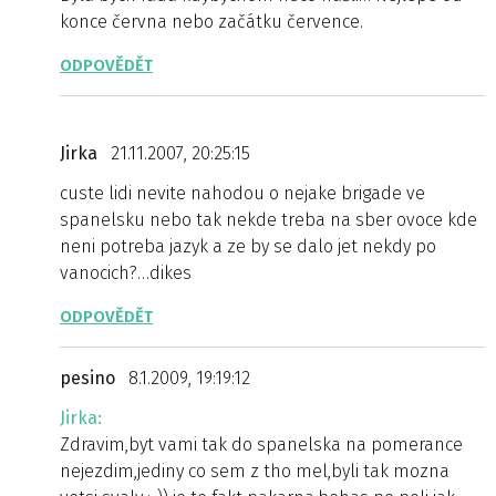
konce června nebo začátku července.
ODPOVĚDĚT
Jirka
21.11.2007, 20:25:15
custe lidi nevite nahodou o nejake brigade ve
spanelsku nebo tak nekde treba na sber ovoce kde
neni potreba jazyk a ze by se dalo jet nekdy po
vanocich?…dikes
ODPOVĚDĚT
pesino
8.1.2009, 19:19:12
Jirka:
Zdravim,byt vami tak do spanelska na pomerance
nejezdim,jediny co sem z tho mel,byli tak mozna