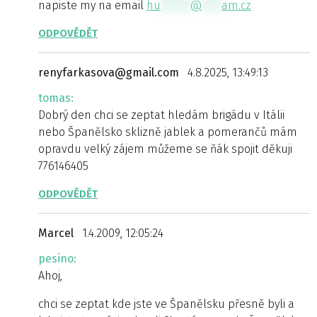
napiste my na email
hu
******
@
****
am.cz
ODPOVĚDĚT
renyfarkasova@gmail.com
4.8.2025, 13:49:13
tomas:
Dobrý den chci se zeptat hledám brigádu v Itálii
nebo Španělsko sklizně jablek a pomerančů mám
opravdu velký zájem můžeme se ňák spojit děkuji
776146405
ODPOVĚDĚT
Marcel
1.4.2009, 12:05:24
pesino:
Ahoj,
chci se zeptat kde jste ve Španělsku přesně byli a