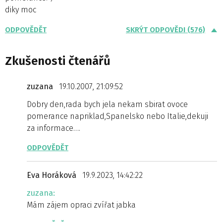
diky moc
ODPOVĚDĚT
SKRÝT ODPOVĚDI (576)
Zkušenosti čtenářů
zuzana
19.10.2007, 21:09:52
Dobry den,rada bych jela nekam sbirat ovoce
pomerance napriklad,Spanelsko nebo Italie,dekuji
za informace….
ODPOVĚDĚT
Eva Horáková
19.9.2023, 14:42:22
zuzana:
Mám zájem opraci zvířat jabka