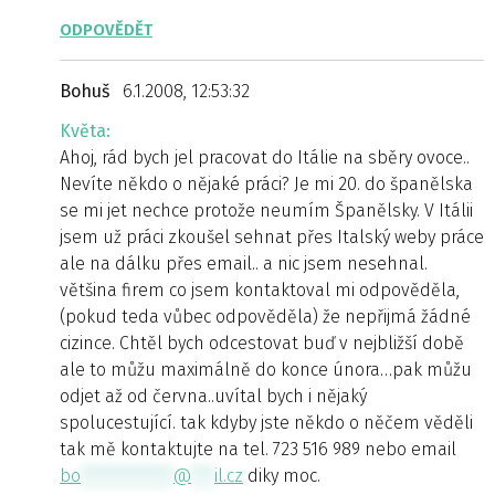
ODPOVĚDĚT
Bohuš
6.1.2008, 12:53:32
Květa:
Ahoj, rád bych jel pracovat do Itálie na sběry ovoce..
Nevíte někdo o nějaké práci? Je mi 20. do španělska
se mi jet nechce protože neumím Španělsky. V Itálii
jsem už práci zkoušel sehnat přes Italský weby práce
ale na dálku přes email.. a nic jsem nesehnal.
většina firem co jsem kontaktoval mi odpověděla,
(pokud teda vůbec odpověděla) že nepřijmá žádné
cizince. Chtěl bych odcestovat buď v nejbližší době
ale to můžu maximálně do konce února…pak můžu
odjet až od června..uvítal bych i nějaký
spolucestující. tak kdyby jste někdo o něčem věděli
tak mě kontaktujte na tel. 723 516 989 nebo email
bo
************
@
***
il.cz
diky moc.