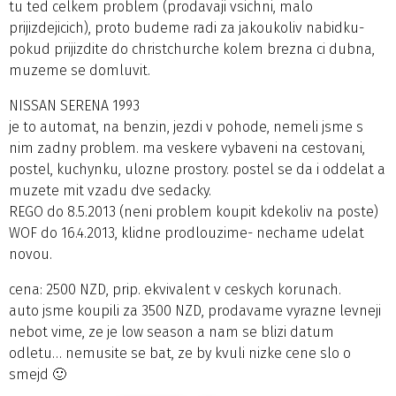
tu ted celkem problem (prodavaji vsichni, malo
prijizdejicich), proto budeme radi za jakoukoliv nabidku-
pokud prijizdite do christchurche kolem brezna ci dubna,
muzeme se domluvit.
NISSAN SERENA 1993
je to automat, na benzin, jezdi v pohode, nemeli jsme s
nim zadny problem. ma veskere vybaveni na cestovani,
postel, kuchynku, ulozne prostory. postel se da i oddelat a
muzete mit vzadu dve sedacky.
REGO do 8.5.2013 (neni problem koupit kdekoliv na poste)
WOF do 16.4.2013, klidne prodlouzime- nechame udelat
novou.
cena: 2500 NZD, prip. ekvivalent v ceskych korunach.
auto jsme koupili za 3500 NZD, prodavame vyrazne levneji
nebot vime, ze je low season a nam se blizi datum
odletu… nemusite se bat, ze by kvuli nizke cene slo o
smejd 🙂