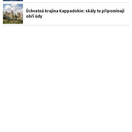
Úchvatná krajina Kappadokie: skály tu připomínají
obří údy