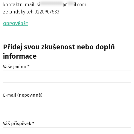
kontaktni mail:
si
***********
@
***
il.com
zelandsky tel: 0220907633
ODPOVĚDĚT
Přidej svou zkušenost nebo doplň
informace
Vaše jméno *
E-mail (nepovinné)
Váš příspěvek *