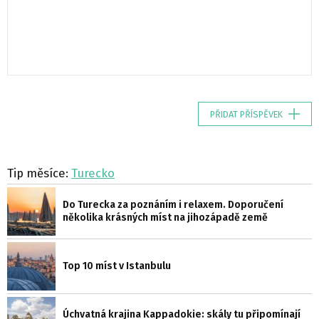
PŘIDAT PŘÍSPĚVEK
Tip měsíce:
Turecko
Do Turecka za poznáním i relaxem. Doporučení
několika krásných míst na jihozápadě země
Top 10 míst v Istanbulu
Úchvatná krajina Kappadokie: skály tu připomínají