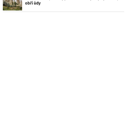
obří údy