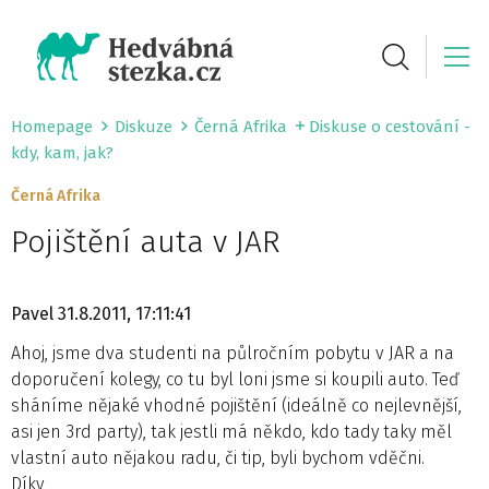
Homepage
Diskuze
Černá Afrika
Diskuse o cestování -
kdy, kam, jak?
Černá Afrika
Pojištění auta v JAR
Pavel
31.8.2011, 17:11:41
Ahoj, jsme dva studenti na půlročním pobytu v JAR a na
doporučení kolegy, co tu byl loni jsme si koupili auto. Teď
sháníme nějaké vhodné pojištění (ideálně co nejlevnější,
asi jen 3rd party), tak jestli má někdo, kdo tady taky měl
vlastní auto nějakou radu, či tip, byli bychom vděčni.
Díky