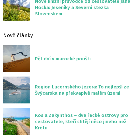
Nové knižní průvodce od cestovatele Jana
Hocka: Jeseníky a Severní stezka
Slovenskem
Nové články
Pět dní v marocké poušti
Region Lucernského jezera: To nejlepší ze
Švýcarska na překvapivě malém území
Kos a Zakynthos – dva řecké ostrovy pro
cestovatele, kteří chtějí něco jiného než
Krétu