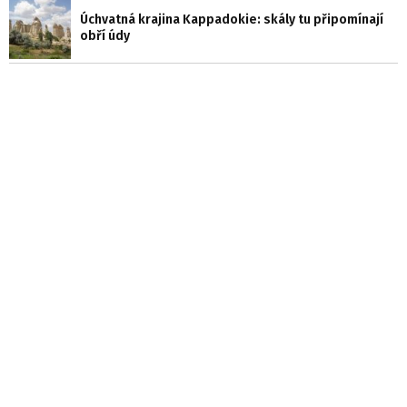
Úchvatná krajina Kappadokie: skály tu připomínají
obří údy