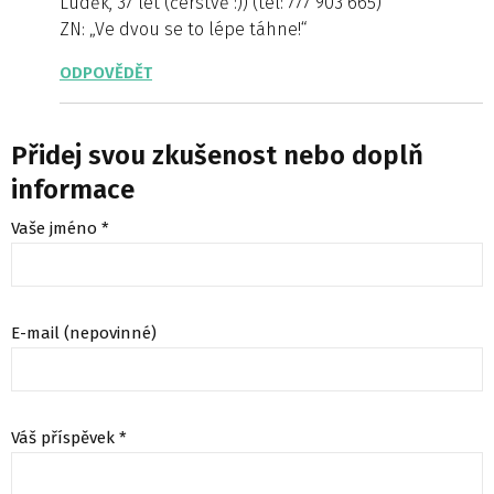
Luděk, 37 let (čerstvě :)) (tel: 777 903 665)
ZN: „Ve dvou se to lépe táhne!“
ODPOVĚDĚT
Přidej svou zkušenost nebo doplň
informace
Vaše jméno *
E-mail (nepovinné)
Váš příspěvek *