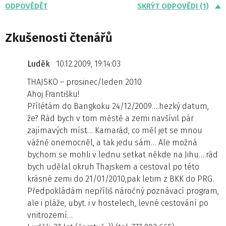
ODPOVĚDĚT
SKRÝT ODPOVĚDI (1)
Zkušenosti čtenářů
Luděk
10.12.2009, 19:14:03
THAJSKO – prosinec/leden 2010
Ahoj Františku!
Přílétám do Bangkoku 24/12/2009….hezký datum,
že? Rád bych v tom městě a zemi navšívil pár
zajímavých míst… Kamarád, co měl jet se mnou
vážně onemocněl, a tak jedu sám… Ale možná
bychom se mohli v lednu setkat někde na Jihu….rád
bych udělal okruh Thajskem a cestoval po této
krásné zemi do 21/01/2010,pak letim z BKK do PRG.
Předpokládám nepříliš náročný poznávací program,
ale i pláže, ubyt. i v hostelech, levné cestování po
vnitrozemí…