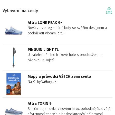
Vybavení na cesty
Altra LONE PEAK 9+
Nová verze legendární boty se svěžím designem a
podrážkou Vibram je tu!
PINGUIN LIGHT TL
Ultralehké třídílné trekové hole s prodlouženou
pěnovou rukojetí.
Mapy a průvodci VŠECH zemí světa
Na KnihyNaHory.cz
Altra TORIN 9
Silniční objemovka v novém hávu, pohodlnější, s větší
návratností energie a bezkonkurenční přilnavostí.