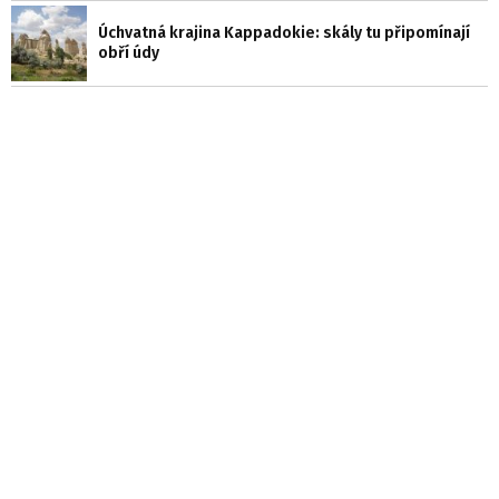
Úchvatná krajina Kappadokie: skály tu připomínají
obří údy