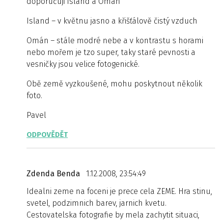
doporučuji Island a Omán
Island – v květnu jasno a křišťálově čistý vzduch
Omán – stále modré nebe a v kontrastu s horami
nebo mořem je tzo super, taky staré pevnosti a
vesničky jsou velice fotogenické.
Obě země vyzkoušené, mohu poskytnout několik
foto.
Pavel
ODPOVĚDĚT
Zdenda Benda
1.12.2008, 23:54:49
Idealni zeme na foceni je prece cela ZEME. Hra stinu,
svetel, podzimnich barev, jarnich kvetu.
Cestovatelska fotografie by mela zachytit situaci,