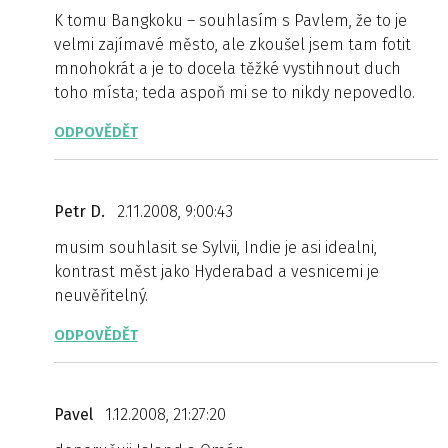
K tomu Bangkoku – souhlasím s Pavlem, že to je
velmi zajímavé město, ale zkoušel jsem tam fotit
mnohokrát a je to docela těžké vystihnout duch
toho místa; teda aspoň mi se to nikdy nepovedlo.
ODPOVĚDĚT
Petr D.
2.11.2008, 9:00:43
musim souhlasit se Sylvii, Indie je asi idealni,
kontrast měst jako Hyderabad a vesnicemi je
neuvěřitelný.
ODPOVĚDĚT
Pavel
1.12.2008, 21:27:20