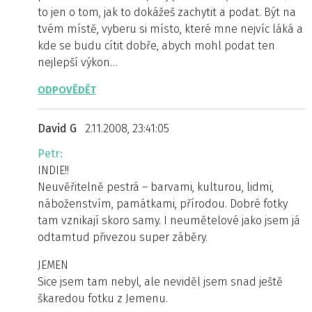
to jen o tom, jak to dokážeš zachytit a podat. Být na
tvém místě, vyberu si místo, které mne nejvíc láká a
kde se budu cítit dobře, abych mohl podat ten
nejlepší výkon…
ODPOVĚDĚT
David G
2.11.2008, 23:41:05
Petr:
INDIE!!
Neuvěřitelně pestrá – barvami, kulturou, lidmi,
náboženstvím, památkami, přírodou. Dobré fotky
tam vznikají skoro samy. I neumětelové jako jsem já
odtamtud přivezou super záběry.
JEMEN
Sice jsem tam nebyl, ale neviděl jsem snad ještě
škaredou fotku z Jemenu.