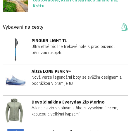
cestovatele, kteří chtějí něco jiného než
Krétu
Vybavení na cesty
PINGUIN LIGHT TL
Ultralehké třídílné trekové hole s prodlouženou
pěnovou rukojetí.
Altra LONE PEAK 9+
Nová verze legendární boty se svěžím designem a
podrážkou Vibram je tu!
Devold mikina Everyday Zip Merino
Mikina na zip s volným střihem, vysokým límcem,
kapucou a velkými kapsami.