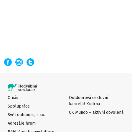
O nás
Outdoorová cestovní
kancelář Kudrna
Spolupráce
CK Mundo – aktivní dovolená
Svět outdooru, s.r.o.
Adresáře firem
Přihlášení k newsletteru