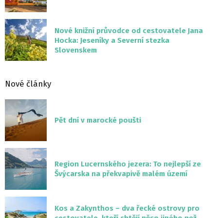
Nové knižní průvodce od cestovatele Jana
Hocka: Jeseníky a Severní stezka
Slovenskem
Nové články
Pět dní v marocké poušti
Region Lucernského jezera: To nejlepší ze
Švýcarska na překvapivě malém území
Kos a Zakynthos – dva řecké ostrovy pro