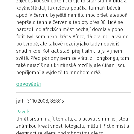
zajedeš kousek bokem, tak je to síla- slumy, bída a
když ještě dál, tak rýžová políčka, farmáři, bůvoli
apod. V červnu by ještě nemělo moc pršet, alespoň
nepršelo tenhle červen a teploty přes 30. Lidé se
narozdíl od afrických měst nechají docela v poho
fotit. Byl jsem několikrát v Africe, dále v Indii a všude
po Evropě, ale takové rozdíly jako tady neuvidíš
snad nikde. Kolikrát stačí přejít silnici a jsi v jiném
světě. Před pár dny jsem se vrátil z Hongkongu, tam
také narazíš na ukrutánské rozdíly, ale Číňani jsou
nepříjemní a vyjde tě to mnohem dráž.
ODPOVĚDĚT
jeff
31.10.2008, 8:58:15
Pavel:
Umět si sám najít témata, a pracovat s ním je jistou
známkou kreativnosti fotografa, můžu ti říct x míst a
destinací se všemi podrobnostmi, ale to