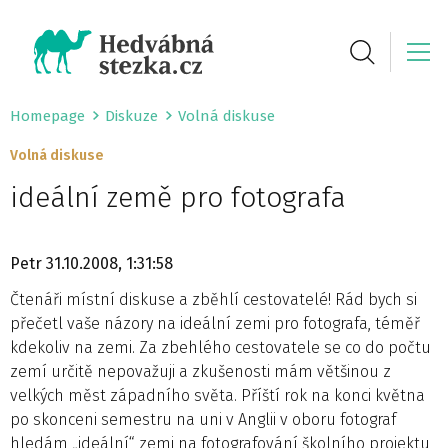
Homepage
Diskuze
Volná diskuse
Volná diskuse
ideální země pro fotografa
Petr
31.10.2008, 1:31:58
Čtenáři místní diskuse a zběhlí cestovatelé! Rád bych si
přečetl vaše názory na ideální zemi pro fotografa, téměř
kdekoliv na zemi. Za zbehlého cestovatele se co do počtu
zemí určitě nepovažuji a zkušenosti mám většinou z
velkých měst západního světa. Příští rok na konci května
po skonceni semestru na uni v Anglii v oboru fotograf
hledám „ideální“ zemi na fotografování školního projektu