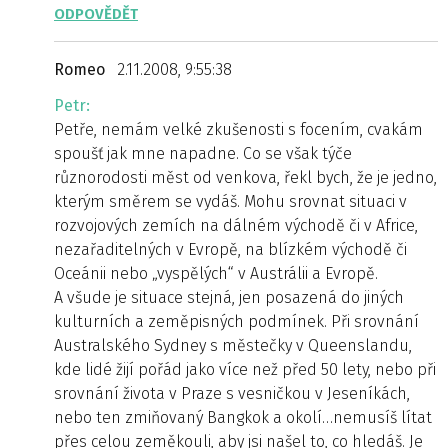
ODPOVĚDĚT
Romeo
2.11.2008, 9:55:38
Petr:
Petře, nemám velké zkušenosti s focením, cvakám
spoušť jak mne napadne. Co se však týče
různorodosti měst od venkova, řekl bych, že je jedno,
kterým směrem se vydáš. Mohu srovnat situaci v
rozvojových zemích na dálném východě či v Africe,
nezařaditelných v Evropě, na blízkém východě či
Oceánii nebo „vyspělých“ v Austrálii a Evropě.
A všude je situace stejná, jen posazená do jiných
kulturních a zeměpisných podmínek. Při srovnání
Australského Sydney s městečky v Queenslandu,
kde lidé žijí pořád jako více než před 50 lety, nebo při
srovnání života v Praze s vesničkou v Jeseníkách,
nebo ten zmiňovaný Bangkok a okolí…nemusíš lítat
přes celou zeměkouli, aby jsi našel to, co hledáš. Je