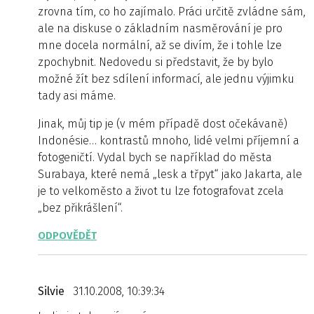
zrovna tím, co ho zajímalo. Práci určitě zvládne sám,
ale na diskuse o základním nasměrování je pro
mne docela normální, až se divím, že i tohle lze
zpochybnit. Nedovedu si představit, že by bylo
možné žít bez sdílení informací, ale jednu výjimku
tady asi máme.
Jinak, můj tip je (v mém případě dost očekávaně)
Indonésie… kontrastů mnoho, lidé velmi příjemní a
fotogeničtí. Vydal bych se například do města
Surabaya, které nemá „lesk a třpyt“ jako Jakarta, ale
je to velkoměsto a život tu lze fotografovat zcela
„bez přikrášlení“.
ODPOVĚDĚT
Silvie
31.10.2008, 10:39:34