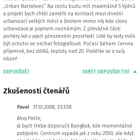
„Urban Narratives“. Na cestu budu mít maximálně 5 týdnů
a projekt bych chtěl zaměřil na kontrast mezi dnešní
urbanizací velkých měst a životem mimo něj kde slovo
urbanizace je pojmem neznámým. Z převážné části
portéry lidi v jejich přirozeném prostředí. Lidé by tedy měli
být ochotni se nechat fotografovat. Počasí během června
příjemné, bez děšťů, teploty nad 20. Podělte se o svůj
názor!
ODPOVĚDĚT
SKRÝT ODPOVĚDI (10)
Zkušenosti čtenářů
Pavel
31.10.2008, 3:53:58
Ahoj Petře,
já bych třeba doporučil Bangkok, kde momentálně
pobývám. Centrum vypadá jak z roku 2050, ale když