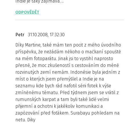
Indie je taky zajímavá….
ODPOVĚDĚT
Petr
31.10.2008, 17:32:30
Díky Martine, také mám ten pocit z mého úvodního
příspěvku, že nežádám někoho o mačkaní spouště
na mém fotoparátu. Jinak jsi to vystihl naprosto
přesně, že moc zkušeností s cestováním do méně
rozvinutých zemí nemám. Indonésie byla jedním z
míst o kterých jsem přemýšlel a Indie je na
seznamu kde bych rád nafotil sérii fotek k výše
zmíněnému tématu. Před týdnem jsem se vrátil z
rumunských karpat a tam byli také lidé velmi
přijemní a ochotni k jakékoliv komunikaci a
zapózování před foťákem. Surabayu pohledam na
netu. Diky