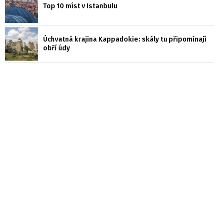
Top 10 míst v Istanbulu
Úchvatná krajina Kappadokie: skály tu připomínají
obří údy