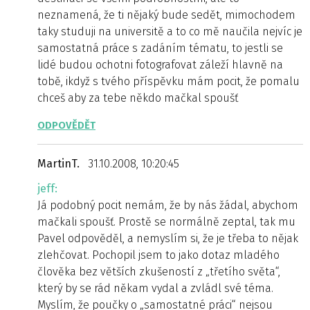
neznamená, že ti nějaký bude sedět, mimochodem
taky studuji na universitě a to co mě naučila nejvíc je
samostatná práce s zadáním tématu, to jestli se
lidé budou ochotni fotografovat záleží hlavně na
tobě, ikdyž s tvého příspěvku mám pocit, že pomalu
chceš aby za tebe někdo mačkal spoušť
ODPOVĚDĚT
MartinT.
31.10.2008, 10:20:45
jeff:
Já podobný pocit nemám, že by nás žádal, abychom
mačkali spoušť. Prostě se normálně zeptal, tak mu
Pavel odpověděl, a nemyslím si, že je třeba to nějak
zlehčovat. Pochopil jsem to jako dotaz mladého
člověka bez větších zkušeností z „třetího světa“,
který by se rád někam vydal a zvládl své téma.
Myslím, že poučky o „samostatné práci“ nejsou