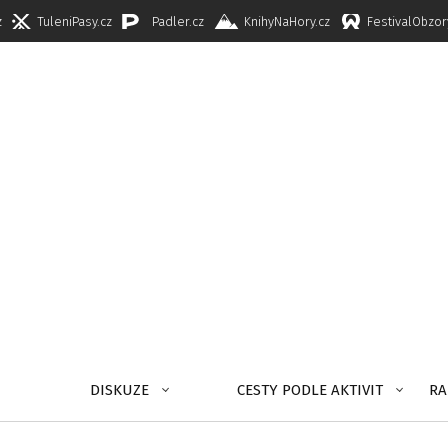
z
TuleniPasy.cz
Padler.cz
KnihyNaHory.cz
FestivalObzor
DISKUZE
CESTY PODLE AKTIVIT
RA