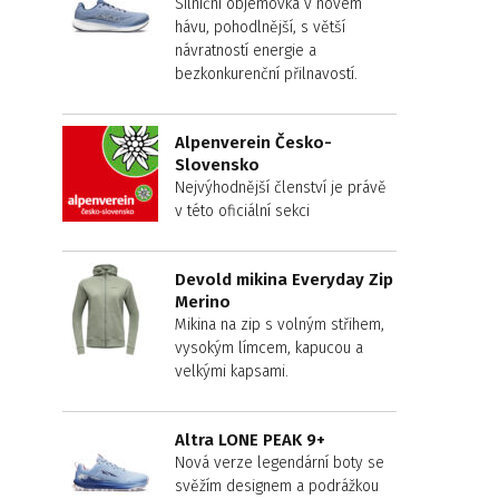
Silniční objemovka v novém
hávu, pohodlnější, s větší
návratností energie a
bezkonkurenční přilnavostí.
Alpenverein Česko-
Slovensko
Nejvýhodnější členství je právě
v této oficiální sekci
Devold mikina Everyday Zip
Merino
Mikina na zip s volným střihem,
vysokým límcem, kapucou a
velkými kapsami.
Altra LONE PEAK 9+
Nová verze legendární boty se
svěžím designem a podrážkou