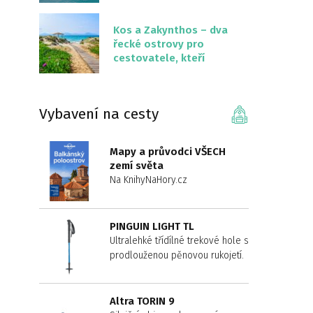
překvapivě malém
území
Kos a Zakynthos – dva
řecké ostrovy pro
cestovatele, kteří
chtějí něco jiného než
Krétu
Vybavení na cesty
Mapy a průvodci VŠECH
zemí světa
Na KnihyNaHory.cz
PINGUIN LIGHT TL
Ultralehké třídílné trekové hole s
prodlouženou pěnovou rukojetí.
Altra TORIN 9