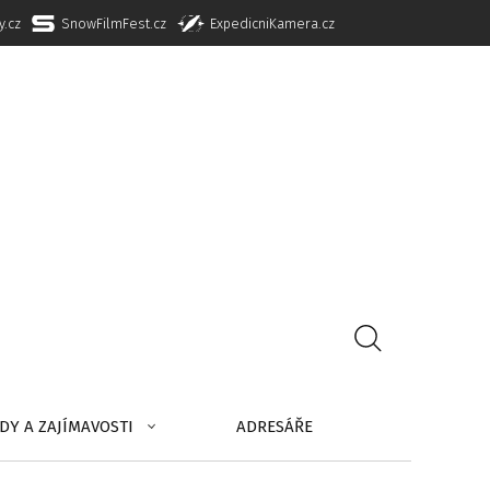
y.cz
SnowFilmFest.cz
ExpedicniKamera.cz
DY A ZAJÍMAVOSTI
ADRESÁŘE