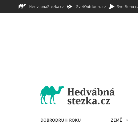
HedvabnaStezka.cz
SvetOutdooru.cz
SvetBehu.c
DOBRODRUH ROKU
ZEMĚ