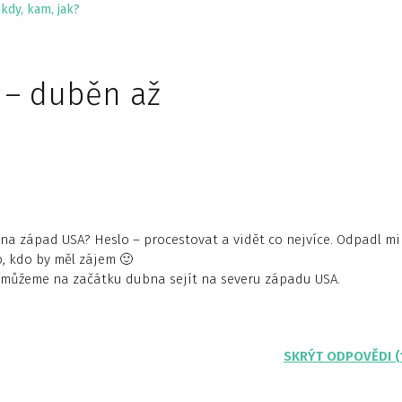
kdy, kam, jak?
 – duběn až
et na západ USA? Heslo – procestovat a vidět co nejvíce. Odpadl mi
, kdo by měl zájem 🙂
e můžeme na začátku dubna sejít na severu západu USA.
SKRÝT ODPOVĚDI (