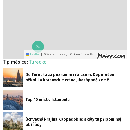
2x
Leaflet
|
©Seznam.cz a.s., | ©OpenStreetMap
Tip měsíce:
Turecko
Do Turecka za poznáním i relaxem. Doporučení
několika krásných míst na jihozápadě země
Top 10 míst v Istanbulu
Úchvatná krajina Kappadokie: skály tu připomínají
obří údy