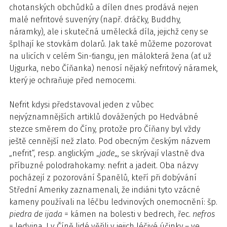
chotanských obchůdků a dílen dnes prodává nejen
malé nefritové suvenýry (např. dráčky, Buddhy,
náramky), ale i skutečná umělecká díla, jejichž ceny se
šplhají ke stovkám dolarů. Jak také můžeme pozorovat
na ulicích v celém Sin-ťiangu, jen málokterá žena (ať už
Ujgurka, nebo Číňanka) nenosí nějaký nefritový náramek,
který je ochraňuje před nemocemi.
Nefrit kdysi představoval jeden z vůbec
nejvýznamnějších artiklů dovážených po Hedvábné
stezce směrem do Číny, protože pro Číňany byl vždy
ještě cennější než zlato. Pod obecným českým názvem
„nefrit“, resp. anglickým „
jade
„, se skrývají vlastně dva
příbuzné polodrahokamy: nefrit a jadeit. Oba názvy
pocházejí z pozorování Španělů, kteří při dobývání
Střední Ameriky zaznamenali, že indiáni tyto vzácné
kameny používali na léčbu ledvinových onemocnění: šp.
piedra de ijada
= kámen na bolesti v bedrech, řec.
nefros
= ledvina. I v Číně lidé věřili v jejich léčivé účinky – ve