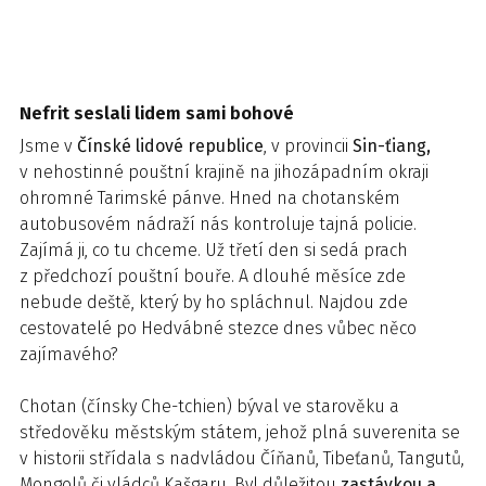
Nefrit seslali lidem sami bohové
Jsme v
Čínské lidové republice
, v provincii
Sin-ťiang,
v nehostinné pouštní krajině na jihozápadním okraji
ohromné Tarimské pánve. Hned na chotanském
autobusovém nádraží nás kontroluje tajná policie.
Zajímá ji, co tu chceme. Už třetí den si sedá prach
z předchozí pouštní bouře. A dlouhé měsíce zde
nebude deště, který by ho spláchnul. Najdou zde
cestovatelé po Hedvábné stezce dnes vůbec něco
zajímavého?
Chotan (čínsky Che-tchien) býval ve starověku a
středověku městským státem, jehož plná suverenita se
v historii střídala s nadvládou Číňanů, Tibeťanů, Tangutů,
Mongolů či vládců Kašgaru. Byl důležitou
zastávkou a