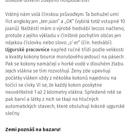
důležité odvětví zdejšího hospodářství.
Vrátný nám volá čínskou průvodkyni. Ta bohužel umí
říct anglicky jen „
ten jüan
“ a „
OK
“ (vybírá totiž vstupné 10
jüanů). Naštěstí mám o výrobě hedvábí leccos načteno,
protože z jejího výkladu v čínštině pochytím občas jen
nějakou číslovku nebo slovo „
s‘-er
“ (čín. hedvábí).
Ujgurské pracovnice
napřed ručně třídí podle velikosti
a kvality kokony bource morušového jedoucí na pásech.
Pak se kokony namáčejí v horké vodě v dlouhém žlabu.
Jejich vlákna se tím rozvolňují. Ženy zde upevňují
počátky vláken vždy z několika kokonů najednou na
točící se cívky. Ví se, že každý kokon poskytne
neuvěřitelné 1 až 2 kilometry vlákna. Spředené nitě se
pak barví a látky z nich se tkají na hlučných
automatických stavech, které obsluhují krásné ujgurské
slečny.
Zemi poznáš na bazaru!