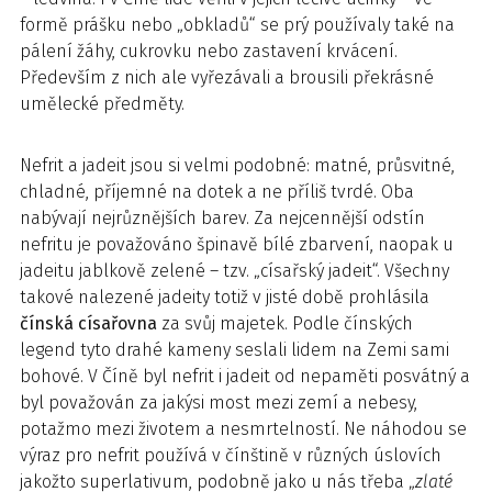
formě prášku nebo „obkladů“ se prý používaly také na
pálení žáhy, cukrovku nebo zastavení krvácení.
Především z nich ale vyřezávali a brousili překrásné
umělecké předměty.
Nefrit a jadeit jsou si velmi podobné: matné, průsvitné,
chladné, příjemné na dotek a ne příliš tvrdé. Oba
nabývají nejrůznějších barev. Za nejcennější odstín
nefritu je považováno špinavě bílé zbarvení, naopak u
jadeitu jablkově zelené – tzv. „císařský jadeit“. Všechny
takové nalezené jadeity totiž v jisté době prohlásila
čínská císařovna
za svůj majetek. Podle čínských
legend tyto drahé kameny seslali lidem na Zemi sami
bohové. V Číně byl nefrit i jadeit od nepaměti posvátný a
byl považován za jakýsi most mezi zemí a nebesy,
potažmo mezi životem a nesmrtelností. Ne náhodou se
výraz pro nefrit používá v čínštině v různých úslovích
jakožto superlativum, podobně jako u nás třeba „
zlaté