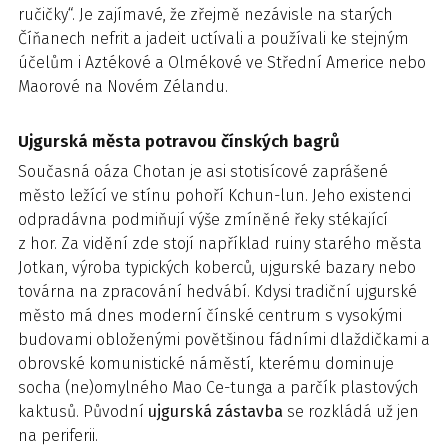
ručičky“. Je zajímavé, že zřejmě nezávisle na starých
Číňanech nefrit a jadeit uctívali a používali ke stejným
účelům i Aztékové a Olmékové ve Střední Americe nebo
Maorové na Novém Zélandu.
Ujgurská města potravou čínských bagrů
Současná oáza Chotan je asi stotisícové zaprášené
město ležící ve stínu pohoří Kchun-lun. Jeho existenci
odpradávna podmiňují výše zmíněné řeky stékající
z hor. Za vidění zde stojí například ruiny starého města
Jotkan, výroba typických koberců, ujgurské bazary nebo
továrna na zpracování hedvábí. Kdysi tradiční ujgurské
město má dnes moderní čínské centrum s vysokými
budovami obloženými povětšinou fádními dlaždičkami a
obrovské komunistické náměstí, kterému dominuje
socha (ne)omylného Mao Ce-tunga a parčík plastových
kaktusů. Původní
ujgurská zástavba
se rozkládá už jen
na periferii.