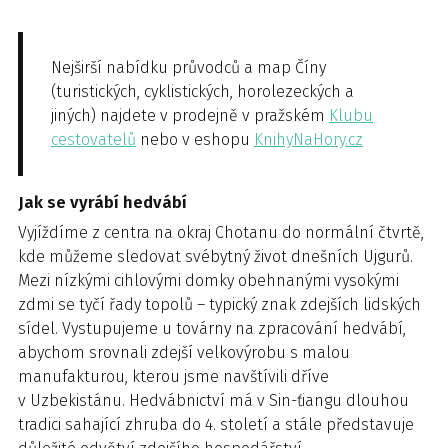
Nejširší nabídku průvodců a map Číny
(turistických, cyklistických, horolezeckých a
jiných) najdete v prodejně v pražském
Klubu
cestovatelů
nebo v eshopu
KnihyNaHory.cz
Jak se vyrábí hedvábí
Vyjíždíme z centra na okraj Chotanu do normální čtvrtě,
kde můžeme sledovat svébytný život dnešních Ujgurů.
Mezi nízkými cihlovými domky obehnanými vysokými
zdmi se tyčí řady topolů – typický znak zdejších lidských
sídel. Vystupujeme u továrny na zpracování hedvábí,
abychom srovnali zdejší velkovýrobu s malou
manufakturou, kterou jsme navštívili dříve
v Uzbekistánu. Hedvábnictví má v Sin-ťiangu dlouhou
tradici sahající zhruba do 4. století a stále představuje