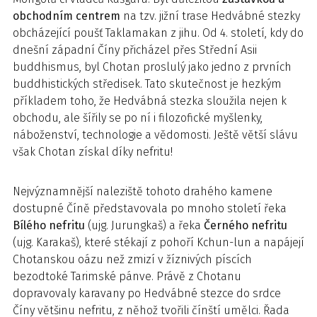
obchodním centrem
na tzv. jižní trase Hedvábné stezky
obcházející poušť Taklamakan z jihu. Od 4. století, kdy do
dnešní západní Číny přicházel přes Střední Asii
buddhismus, byl Chotan proslulý jako jedno z prvních
buddhistických středisek. Tato skutečnost je hezkým
příkladem toho, že Hedvábná stezka sloužila nejen k
obchodu, ale šířily se po ní i filozofické myšlenky,
náboženství, technologie a vědomosti. Ještě větší slávu
však Chotan získal díky nefritu!
Nejvýznamnější naleziště tohoto drahého kamene
dostupné Číně představovala po mnoho století řeka
Bílého nefritu
(ujg. Jurungkaš) a řeka
Černého nefritu
(ujg. Karakaš), které stékají z pohoří Kchun-lun a napájejí
Chotanskou oázu než zmizí v žíznivých píscích
bezodtoké Tarimské pánve. Právě z Chotanu
dopravovaly karavany po Hedvábné stezce do srdce
Číny většinu nefritu, z něhož tvořili čínští umělci. Řada