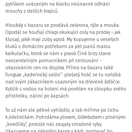
pytlíkem uvázaným na klacku neúnavně odhání
mouchy z dalších krajíců.
Hlouběji v bazaru se prodává zelenina, rýže a mouka.
Opodál se houfují chlapi okukující osly na prodej – jak
klusají, jaké mají zuby apod. My kupujeme u veselých
kluků s domácími potřebami za pět jüanů malou
kalkulačku, která se nám v pravé Číně brzy stane
neocenitelným pomocníkem při smlouvání –
ukazováním cen na displeji. Přímo na bazaru také
funguje „kadeřnický salón“: plešatý holič se tu nahýbá
nad svým zákazníkem usazeným na dřevěné židličce.
Kyblík s vodou na holení má pověšen na sloupku svého
přístřešku, náčiní po kapsách.
To už nám ale pěkně vyhládlo, a tak míříme po čichu
k jídelničkám. Pohrdáme
plovem
,
šiškebabem
i plněnými
„knedlíky“, protože nás zaujaly smažené ryby.
Ukazujeme na pěkného kapra v kádi, prodavač ho