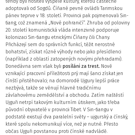
tehdy byli nositeli vyspělé kultury, kterou částečně
adoptovali od Sogdů. Číňané pevně ovládli Tarimskou
pánev teprve v 18. století. Provincii pak pojmenovali Sin-
ťiang, což znamená „Nové pohraničí“. Zhruba od poloviny
20. století komunistická vláda intenzivně podporuje
kolonizaci Sin-ťiangu etnickými Číňany čili Chany.
Přicházejí sem do správních funkcí, těžit nerostné
bohatství, získat různé výhody nebo jako přesídlenci
(například z oblastí zatopených novými přehradami).
Donedávna sem však byli
posíláni za trest.
Nově
vznikající pracovní příležitosti prý mají šanci získat jen
čínští přistěhovalci; na domorodé Ujgury lepší práce
nezbývá, takže se věnují hlavně tradičnímu
závlahovému zemědělství a obchodu. Zatím naštěstí
Ujguři netrpí takovým kulturním útiskem, jako třeba
původní obyvatelé v provincii Tibet. V Sin-ťiangu v
podstatě existují dva paralelní světy – ujgurský a čínský,
které spolu nekomunikují více, než je nutné. Přesto
občas Ujguři povstanou proti čínské nadvládě.