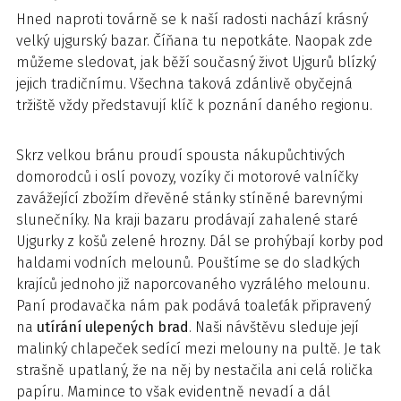
Hned naproti továrně se k naší radosti nachází krásný
velký ujgurský bazar. Číňana tu nepotkáte. Naopak zde
můžeme sledovat, jak běží současný život Ujgurů blízký
jejich tradičnímu. Všechna taková zdánlivě obyčejná
tržiště vždy představují klíč k poznání daného regionu.
Skrz velkou bránu proudí spousta nákupůchtivých
domorodců i oslí povozy, vozíky či motorové valníčky
zavážející zbožím dřevěné stánky stíněné barevnými
slunečníky. Na kraji bazaru prodávají zahalené staré
Ujgurky z košů zelené hrozny. Dál se prohýbají korby pod
haldami vodních melounů. Pouštíme se do sladkých
krajíců jednoho již naporcovaného vyzrálého melounu.
Paní prodavačka nám pak podává toaleťák připravený
na
utírání ulepených brad
. Naši návštěvu sleduje její
malinký chlapeček sedící mezi melouny na pultě. Je tak
strašně upatlaný, že na něj by nestačila ani celá rolička
papíru. Mamince to však evidentně nevadí a dál