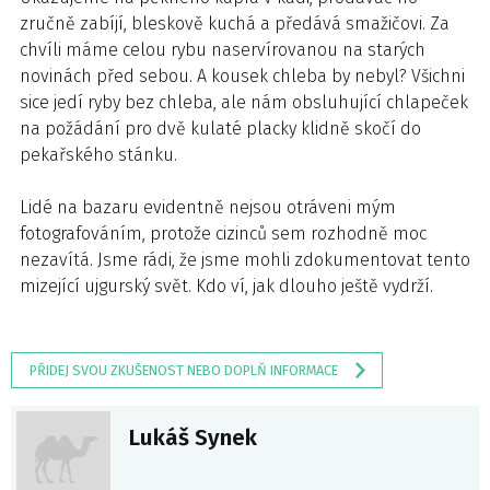
zručně zabíjí, bleskově kuchá a předává smažičovi. Za
chvíli máme celou rybu naservírovanou na starých
novinách před sebou. A kousek chleba by nebyl? Všichni
sice jedí ryby bez chleba, ale nám obsluhující chlapeček
na požádání pro dvě kulaté placky klidně skočí do
pekařského stánku.
Lidé na bazaru evidentně nejsou otráveni mým
fotografováním, protože cizinců sem rozhodně moc
nezavítá. Jsme rádi, že jsme mohli zdokumentovat tento
mizející ujgurský svět. Kdo ví, jak dlouho ještě vydrží.
PŘIDEJ SVOU ZKUŠENOST NEBO DOPLŇ INFORMACE
Lukáš Synek