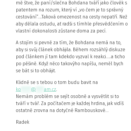
mě štve, že paní/slečna Bohdana tváří jako člověk s
patentem na rozum, který ví „vo čem je to správný
cestování“….Taková omezenost na cesty nepatří. Než
aby dělala ostudu, ať radši s tímhle přesvědčením o
vlastní dokonalosti zůstane doma za pecí.
A stojím si pevně za tím, že Bohdana nemá na to,
aby si svůj článek obhájila. Během rozsáhlý diskuze
pod článkem jí tam kdekdo vyzval k reakci…..a ticho
po pěšině. Když něco takovýho napíšu, neměl bych
se bát si to obhájit.
Klidně se s tebou o tom budu bavit na
ko
*****
@
****
am.cz
.
Nemám problém se sejít osobně a vysvětlit si to
tváří v tvář. Za počítačem je každej hrdina, jak vidíš
ostatně zrovna na dotyčné Rambouskové…
Radek