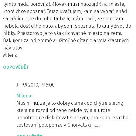
týmto nedá porovnať, človek musí naozaj žiť na mieste,
ktoré chce spoznať. Teraz uvažujem, kam sa vybrať, snáď
sa vrátim ešte do toho Dubaja, mám pocit, že som tam
nebola dosť dlho nato, aby som spoznala lokálny život do
hĺbky. Priestorovo je to však úchvatné miesto na zemi.
Ďakujem za príjemmé a užitočné čítanie a veľa šťastných
návratov!
Milena
ODPOVĚDĚT
J
9.9.2010, 9:16:06
Milena:
Musim rici, ze je to dobry clanek od chytre slecny,
ktera na rozdil od tebe nekde byla a urcite
nepotrebuje diskutovat s nekym, pro koho je vrchol
cestovani polopenze v Chorvatsku…….