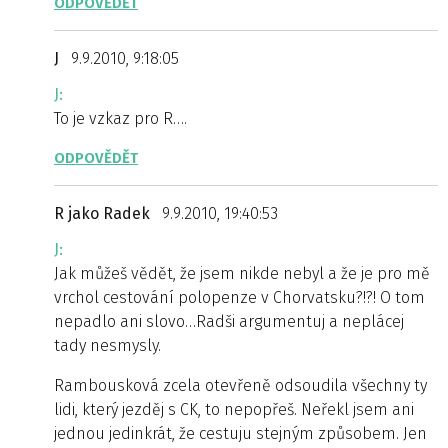
ODPOVĚDĚT
J
9.9.2010, 9:18:05
J:
To je vzkaz pro R….
ODPOVĚDĚT
R jako Radek
9.9.2010, 19:40:53
J:
Jak můžeš vědět, že jsem nikde nebyl a že je pro mě
vrchol cestování polopenze v Chorvatsku?!?! O tom
nepadlo ani slovo…Radši argumentuj a neplácej
tady nesmysly.
Rambousková zcela otevřeně odsoudila všechny ty
lidi, který jezděj s CK, to nepopřeš. Neřekl jsem ani
jednou jedinkrát, že cestuju stejným způsobem. Jen