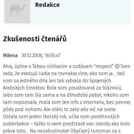
Redakce
Zkušenosti čtenářů
Milena
30.12.2006, 16:55:47
Ahoj, úplne s Tebou súhlasím a vzdávam "respect" 🙂 Som
rada, že existujú ľudia na rovnakej vlne, ako som ja… tiež
som sa jedného dňa len tak vybrala do Spojených
Arabských Emirátov. Bola som považovaná za bláznivú,
lebo som tam šla sama a na dlhodobý pobyt, nikoho som
tam nepoznala, mala som len info z internetu, bez pevnej
pôdy pod nohami. Ale stálo to zato ako nič na svete.
Ostala som jeden školský rok, učila som postihnutých
pubertiakov – ťažko si viem predstaviť viac srandy ako bolo
práve toto… Na nezabudnutie! Obyčajný turizmus sa s