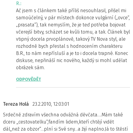
R.:
Ač jsem s článkem také příliš nesouhlasil, přišel mi
samoúčelný, v pár místech dokonce vulgární („ovce“,
„prasata“), tak nemyslím, že je teď potřeba bojovat
včerejší bitvy, scházet se kvůli tomu, a tak. Článek byl
vtipný docela prvoplánově, takový TV Nova styl, ale
rozhodně bych přestal s hodnocením charakteru
B.R., to nám nepřísluší a je to i docela trapné. Konec
diskuse, nepřináší nic nového, každý si mohl udělat
obrázek sám.
ODPOVĚDĚT
Tereza Holá
23.2.2010, 12:03:01
Srdečně zdravím všechna odvážná děvčata….Mám také
dceru ,,cestovatelku“,fandím lidem,kteří chtějí vidět
dál,,než za obzor“…plní si Své sny…a žijí naplno.Já to štěstí