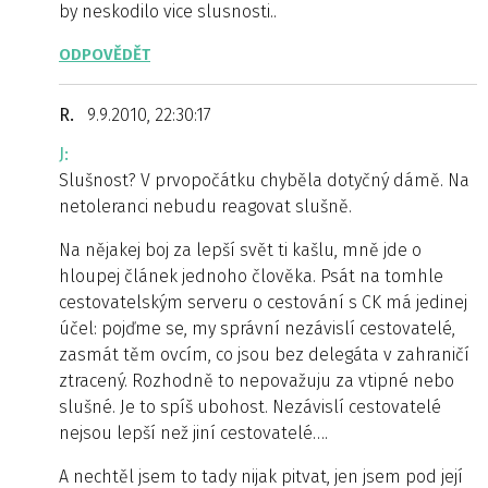
by neskodilo vice slusnosti..
ODPOVĚDĚT
R.
9.9.2010, 22:30:17
J:
Slušnost? V prvopočátku chyběla dotyčný dámě. Na
netoleranci nebudu reagovat slušně.
Na nějakej boj za lepší svět ti kašlu, mně jde o
hloupej článek jednoho člověka. Psát na tomhle
cestovatelským serveru o cestování s CK má jedinej
účel: pojďme se, my správní nezávislí cestovatelé,
zasmát těm ovcím, co jsou bez delegáta v zahraničí
ztracený. Rozhodně to nepovažuju za vtipné nebo
slušné. Je to spíš ubohost. Nezávislí cestovatelé
nejsou lepší než jiní cestovatelé….
A nechtěl jsem to tady nijak pitvat, jen jsem pod její