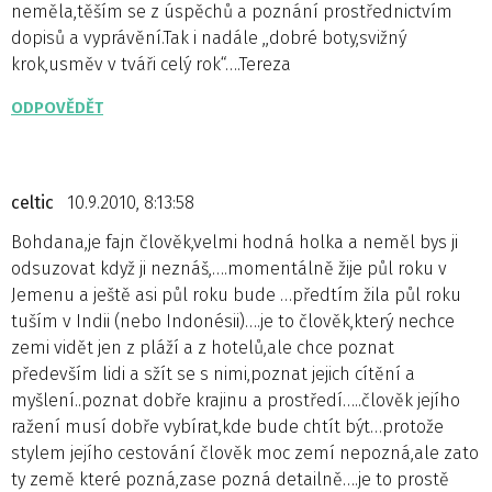
neměla,těším se z úspěchů a poznání prostřednictvím
dopisů a vyprávění.Tak i nadále ,,dobré boty,svižný
krok,usměv v tváři celý rok“….Tereza
ODPOVĚDĚT
celtic
10.9.2010, 8:13:58
Bohdana,je fajn člověk,velmi hodná holka a neměl bys ji
odsuzovat když ji neznáš,….momentálně žije půl roku v
Jemenu a ještě asi půl roku bude …předtím žila půl roku
tuším v Indii (nebo Indonésii)….je to člověk,který nechce
zemi vidět jen z pláží a z hotelů,ale chce poznat
především lidi a sžít se s nimi,poznat jejich cítění a
myšlení..poznat dobře krajinu a prostředí…..člověk jejího
ražení musí dobře vybírat,kde bude chtít být…protože
stylem jejího cestování člověk moc zemí nepozná,ale zato
ty země které pozná,zase pozná detailně….je to prostě