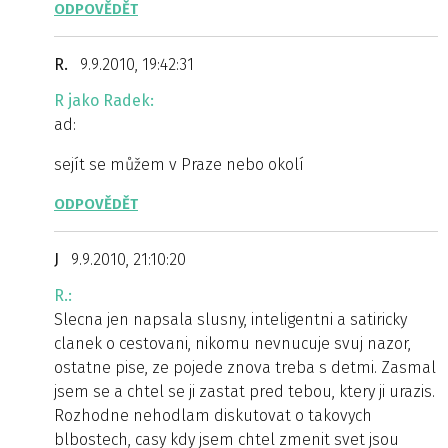
ODPOVĚDĚT
R.
9.9.2010, 19:42:31
R jako Radek:
ad:
sejít se můžem v Praze nebo okolí
ODPOVĚDĚT
J
9.9.2010, 21:10:20
R.:
Slecna jen napsala slusny, inteligentni a satiricky
clanek o cestovani, nikomu nevnucuje svuj nazor,
ostatne pise, ze pojede znova treba s detmi. Zasmal
jsem se a chtel se ji zastat pred tebou, ktery ji urazis.
Rozhodne nehodlam diskutovat o takovych
blbostech, casy kdy jsem chtel zmenit svet jsou