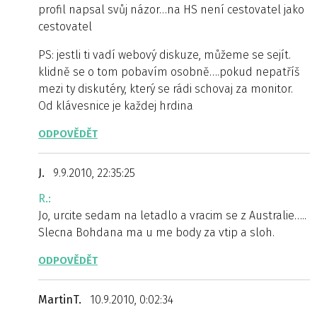
profil napsal svůj názor…na HS není cestovatel jako
cestovatel
PS: jestli ti vadí webový diskuze, můžeme se sejít.
klidně se o tom pobavím osobně….pokud nepatříš
mezi ty diskutéry, který se rádi schovaj za monitor.
Od klávesnice je každej hrdina
ODPOVĚDĚT
J.
9.9.2010, 22:35:25
R.:
Jo, urcite sedam na letadlo a vracim se z Australie…..
Slecna Bohdana ma u me body za vtip a sloh.
ODPOVĚDĚT
MartinT.
10.9.2010, 0:02:34