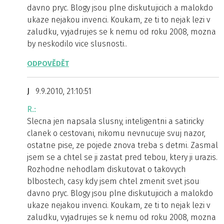
davno pryc. Blogy jsou plne diskutujicich a malokdo
ukaze nejakou invenci. Koukam, ze ti to nejak lezi v
zaludku, vyjadrujes se k nemu od roku 2008, mozna
by neskodilo vice slusnosti..
ODPOVĚDĚT
J
9.9.2010, 21:10:51
R.:
Slecna jen napsala slusny, inteligentni a satiricky
clanek o cestovani, nikomu nevnucuje svuj nazor,
ostatne pise, ze pojede znova treba s detmi. Zasmal
jsem se a chtel se ji zastat pred tebou, ktery ji urazis.
Rozhodne nehodlam diskutovat o takovych
blbostech, casy kdy jsem chtel zmenit svet jsou
davno pryc. Blogy jsou plne diskutujicich a malokdo
ukaze nejakou invenci. Koukam, ze ti to nejak lezi v
zaludku, vyjadrujes se k nemu od roku 2008, mozna