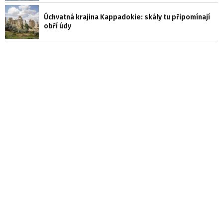
Úchvatná krajina Kappadokie: skály tu připomínají
obří údy