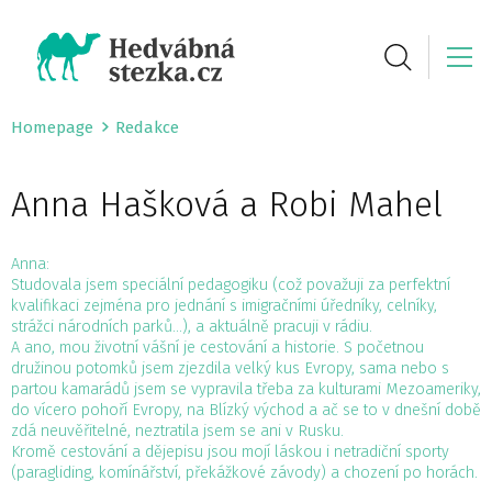
Homepage
Redakce
Anna Hašková a Robi Mahel
Anna:
Studovala jsem speciální pedagogiku (což považuji za perfektní
kvalifikaci zejména pro jednání s imigračními úředníky, celníky,
strážci národních parků…), a aktuálně pracuji v rádiu.
A ano, mou životní vášní je cestování a historie. S početnou
družinou potomků jsem zjezdila velký kus Evropy, sama nebo s
partou kamarádů jsem se vypravila třeba za kulturami Mezoameriky,
do vícero pohoří Evropy, na Blízký východ a ač se to v dnešní době
zdá neuvěřitelné, neztratila jsem se ani v Rusku.
Kromě cestování a dějepisu jsou mojí láskou i netradiční sporty
(paragliding, komínářství, překážkové závody) a chození po horách.