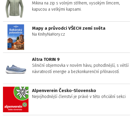
Mikina na zip s volným střihem, vysokým límcem,
kapucou a velkými kapsami.
Mapy a průvodci VŠECH zemí světa
Na KnihyNaHory.cz
Altra TORIN 9
Silniční objemovka v novém hávu, pohodlnější, s větší
návratností energie a bezkonkurenční přilnavostí.
Alpenverein Česko-Slovensko
Nejvýhodnější členství je právě v této oficiální sekci