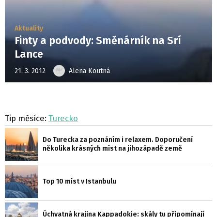
Aktuality
Finty a podvody: Směnárník na Srí
Lance
21. 3. 2012
Alena Koutná
Tip měsíce:
Turecko
Do Turecka za poznáním i relaxem. Doporučení
několika krásných míst na jihozápadě země
Top 10 míst v Istanbulu
Úchvatná krajina Kappadokie: skály tu připomínají