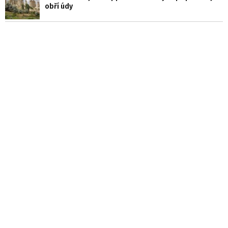
obří údy