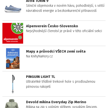
Altra TORIN 9
Silniční objemovka v novém hávu, pohodlnější, s větší
návratností energie a bezkonkurenční přilnavostí.
Alpenverein Česko-Slovensko
Nejvýhodnější členství je právě v této oficiální sekci
Mapy a průvodci VŠECH zemí světa
Na KnihyNaHory.cz
PINGUIN LIGHT TL
Ultralehké třídílné trekové hole s prodlouženou
pěnovou rukojetí.
Devold mikina Everyday Zip Merino
Mikina na zip s volným střihem, vysokým límcem,