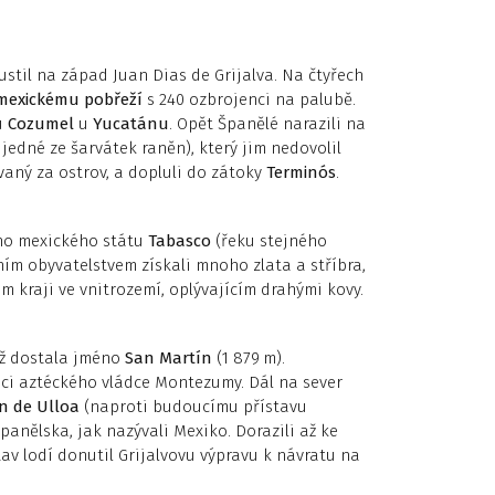
stil na západ Juan Dias de Grijalva. Na čtyřech
mexickému pobřeží
s 240 ozbrojenci na palubě.
u
Cozumel
u
Yucatánu
. Opět Španělé narazili na
jedné ze šarvátek raněn), který jim nedovolil
vaný za ostrov, a dopluli do zátoky
Terminós
.
ího mexického státu
Tabasco
(řeku stejného
ním obyvatelstvem získali mnoho zlata a stříbra,
ém kraji ve vnitrozemí, oplývajícím drahými kovy.
ež dostala jméno
San Martín
(1 879 m).
anci aztéckého vládce Montezumy. Dál na sever
n de Ulloa
(naproti budoucímu přístavu
panělska, jak nazývali Mexiko. Dorazili až ke
tav lodí donutil Grijalvovu výpravu k návratu na