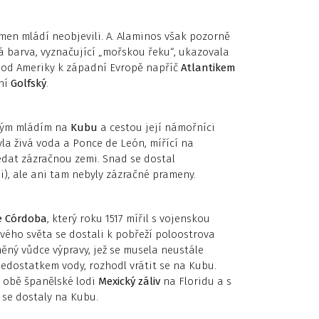
men mládí neobjevili. A. Alaminos však pozorně
á barva, vyznačující „mořskou řeku“, ukazovala
 od Ameriky k západní Evropě napříč
Atlantikem
ání
Golfský
.
čným mládím na
Kubu
a cestou její námořníci
yla živá voda a Ponce de León, mířící na
edat zázračnou zemi. Snad se dostal
, ale ani tam nebyly zázračné prameny.
e Córdoba
, který roku 1517 mířil s vojenskou
vého světa se dostali k pobřeží poloostrova
něný vůdce výpravy, jež se musela neustále
dostatkem vody, rozhodl vrátit se na Kubu.
y obě španělské lodi
Mexický záliv
na Floridu a s
 se dostaly na Kubu.