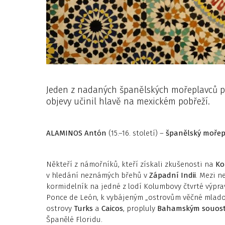
Jeden z nadaných španělských mořeplavců po
objevy učinil hlavě na mexickém pobřeží.
ALAMINOS
Antón
(15.–16. století) –
španělský mořep
Někteří z námořníků, kteří získali zkušenosti na
Ko
v hledání neznámých břehů v
Západní Indii
. Mezi n
kormidelník na jedné z lodí Kolumbovy čtvrté výpravy
Ponce de León, k vybájeným „ostrovům věčné mlados
ostrovy
Turks
a
Caicos
, propluly
Bahamským souost
Španělé Floridu.