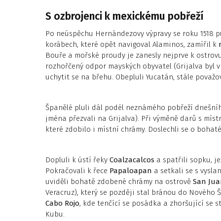
S ozbrojenci k mexickému pobřeží
Po neúspěchu Hernándezovy výpravy se roku 1518 pu
korábech, které opět navigoval Alaminos, zamířil k
Bouře a mořské proudy je zanesly nejprve k ostrov
rozhořčený odpor mayských obyvatel (Grijalva byl v 
uchytit se na břehu. Obepluli Yucatán, stále považo
Španělé pluli dál podél neznámého pobřeží dnešn
jména přezvali na Grijalva). Při výměně darů s míst
které zdobilo i místní chrámy. Doslechli se o bohat
Dopluli k ústí řeky
Coalzacalcos
a spatřili sopku, j
Pokračovali k řece
Papaloapan
a setkali se s vysl
uviděli bohatě zdobené chrámy na ostrově
San Jua
Veracruz), který se později stal bránou do Nového Š
Cabo Rojo
, kde tenčící se posádka a zhoršující se s
Kubu.