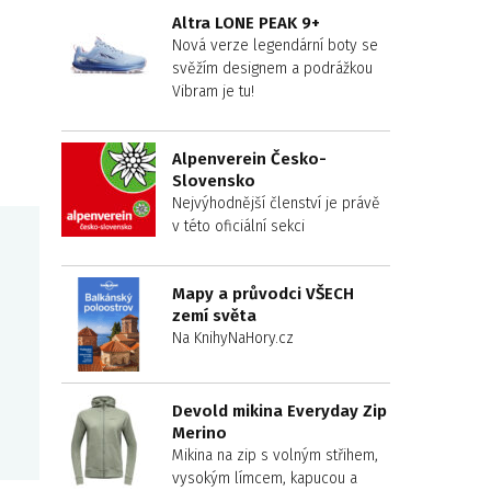
Altra LONE PEAK 9+
Nová verze legendární boty se
svěžím designem a podrážkou
Vibram je tu!
Alpenverein Česko-
Slovensko
Nejvýhodnější členství je právě
v této oficiální sekci
Mapy a průvodci VŠECH
zemí světa
Na KnihyNaHory.cz
Devold mikina Everyday Zip
Merino
Mikina na zip s volným střihem,
vysokým límcem, kapucou a