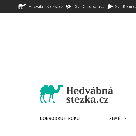
HedvabnaStezka.cz
SvetOutdooru.cz
SvetBehu.c
DOBRODRUH ROKU
ZEMĚ