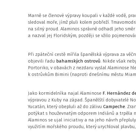
Marně se členové výpravy koupali v každé vodě, pra
sledoval moře, jímž pluli kolem pobřeží. Tmavomodr
na silný proud. Alaminos správně odhadl jeho směr
a nazval jej Floridským, později se vžilo pojmenov
Při zpáteční cestě mířila španělská výprava za vě
objevili řadu
bahamských ostrovů
. Nikde však neb
Portoriko, v obavách z nezdaru vyslal Alaminose hl
k ostrůvkům Bimini (naproti dnešnímu městu Miami)
Jako kormidelníka najal Alaminose
F. Hernández d
výpravou z Kuby na západ. Španělští dobyvatelé No
Yucatán, který obepluli až do zálivu
Campeche
. Zra
potýkat s houževnatým odporem Indiánů a trpěla ne
Alaminos se ujal iniciativy a na jeho návrh přeplul
využitím mořského proudu, který urychloval plavbu,