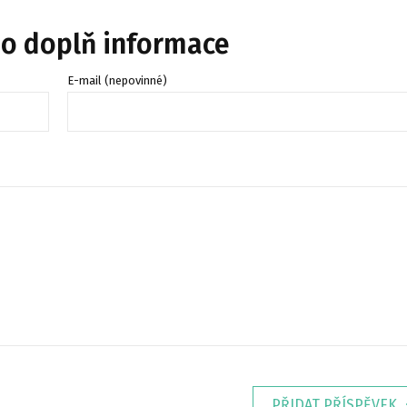
bo doplň informace
E-mail (nepovinné)
PŘIDAT PŘÍSPĚVEK