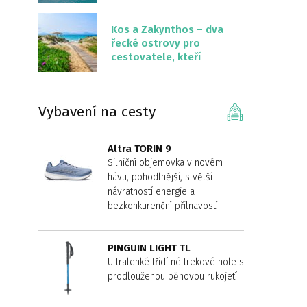
překvapivě malém
území
Kos a Zakynthos – dva
řecké ostrovy pro
cestovatele, kteří
chtějí něco jiného než
Krétu
Vybavení na cesty
Altra TORIN 9
Silniční objemovka v novém
hávu, pohodlnější, s větší
návratností energie a
bezkonkurenční přilnavostí.
PINGUIN LIGHT TL
Ultralehké třídílné trekové hole s
prodlouženou pěnovou rukojetí.