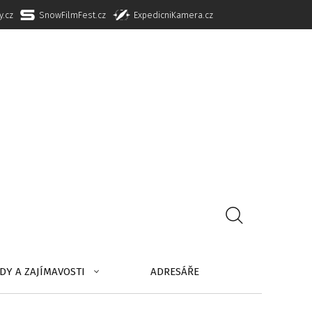
y.cz
SnowFilmFest.cz
ExpedicniKamera.cz
DY A ZAJÍMAVOSTI
ADRESÁŘE