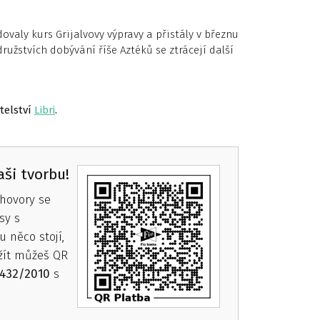
ovaly kurs Grijalvovy výpravy a přistály v březnu
užstvích dobývání říše Aztéků se ztrácejí další
telství
Libri
.
ši tvorbu!
hovory se
sy s
 něco stojí,
žít můžeš QR
432/2010
s