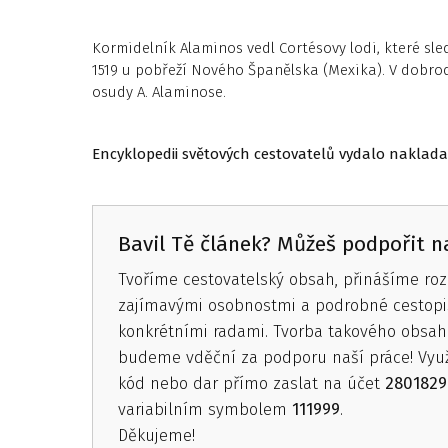
Kormidelník Alaminos vedl Cortésovy lodi, které sled
1519 u pobřeží Nového Španělska (Mexika). V dobrodr
osudy A. Alaminose.
Encyklopedii světových cestovatelů vydalo naklada
Bavil Tě článek? Můžeš podpořit na
Tvoříme cestovatelský obsah, přinášíme roz
zajímavými osobnostmi a podrobné cestopi
konkrétními radami. Tvorba takového obsahu
budeme vděční za podporu naší práce! Vyu
kód nebo dar přímo zaslat na účet
2801829
variabilním symbolem
111999
.
Děkujeme!