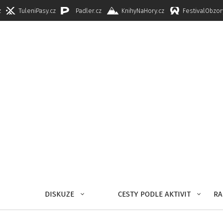
z
TuleniPasy.cz
Padler.cz
KnihyNaHory.cz
FestivalObzor
DISKUZE
CESTY PODLE AKTIVIT
RA