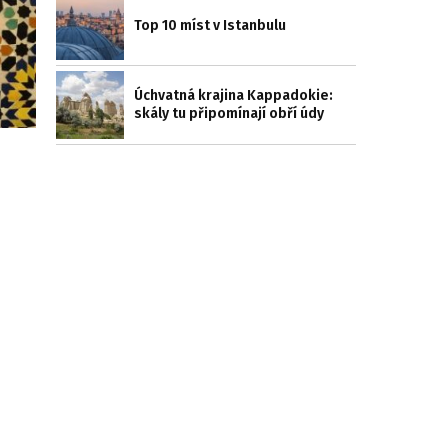
Top 10 míst v Istanbulu
Úchvatná krajina Kappadokie:
skály tu připomínají obří údy