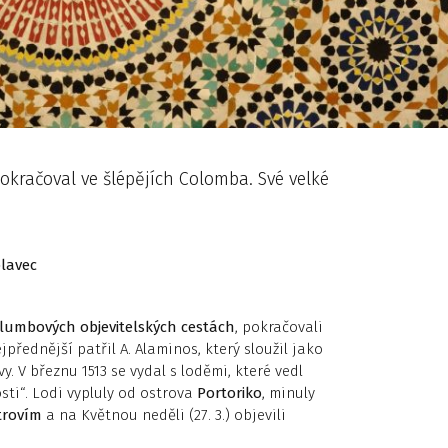
kračoval ve šlépějích Colomba. Své velké
lavec
lumbových objevitelských cestách
, pokračovali
ejpřednější patřil A. Alaminos, který sloužil jako
. V březnu 1513 se vydal s loděmi, které vedl
ti“. Lodi vypluly od ostrova
Portoriko
, minuly
rovím
a na Květnou neděli (27. 3.) objevili