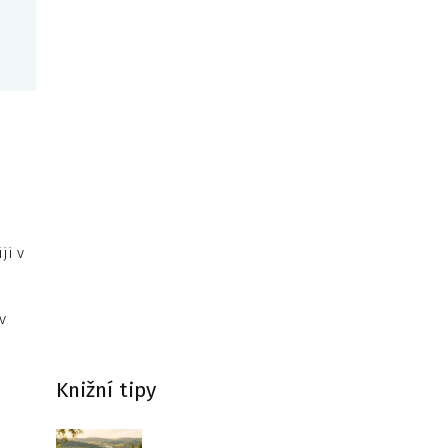
ji v
v
Knižní tipy