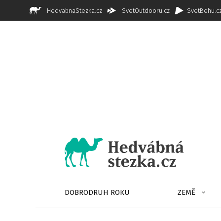
HedvabnaStezka.cz
SvetOutdooru.cz
SvetBehu.c
DOBRODRUH ROKU
ZEMĚ