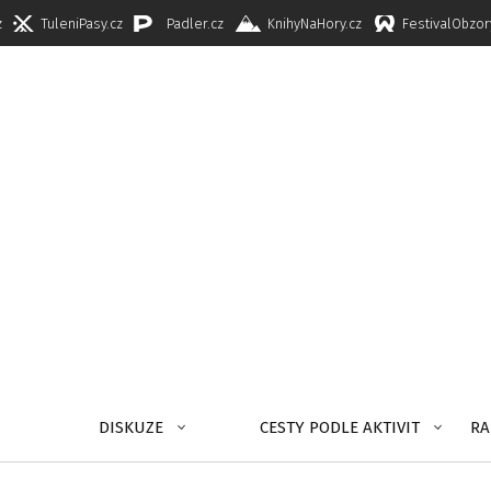
z
TuleniPasy.cz
Padler.cz
KnihyNaHory.cz
FestivalObzor
DISKUZE
CESTY PODLE AKTIVIT
RA