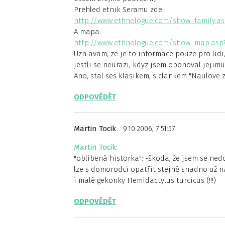
Prehled etnik Seramu zde:
http://www.ethnologue.com/show_family.as
A mapa:
http://www.ethnologue.com/show_map.asp
Uzn avam, ze je to informace pouze pro lidi
jestli se neurazi, kdyz jsem oponoval jejimu
Ano, stal ses klasikem, s clankem "Naulove
ODPOVĚDĚT
Martin Tocik
9.10.2006, 7:51:57
Martin Tocik:
"oblíbená historka": -škoda, že jsem se ned
lze s domorodci opatřit stejně snadno už 
i malé gekonky Hemidactylus turcicus (!!!)
ODPOVĚDĚT