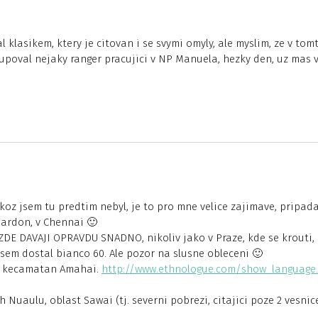
l klasikem, ktery je citovan i se svymi omyly, ale myslim, ze v tom
tupoval nejaky ranger pracujici v NP Manuela, hezky den, uz mas v
koz jsem tu predtim nebyl, je to pro mne velice zajimave, pripad
pardon, v Chennai 🙂
E DAVAJI OPRAVDU SNADNO, nikoliv jako v Praze, kde se krouti,
sem dostal bianco 60. Ale pozor na slusne obleceni 🙂
e, kecamatan Amahai.
http://www.ethnologue.com/show_language
Nuaulu, oblast Sawai (tj. severni pobrezi, citajici poze 2 vesnic