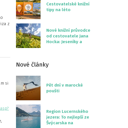
Cestovatelské knižní
tipy na léto
to
iza z
Nové knižní průvodce
od cestovatele Jana
Hocka: Jeseníky a
Severní stezka
Slovenskem
Nové články
am si
Pět dní v marocké
poušti
.asp?
Region Lucernského
jezera: To nejlepší ze
e,
Švýcarska na