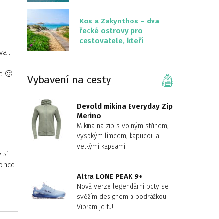
překvapivě malém
území
Kos a Zakynthos – dva
řecké ostrovy pro
cestovatele, kteří
chtějí něco jiného než
ova…
Krétu
e 🙂
Vybavení na cesty
Devold mikina Everyday Zip
Merino
Mikina na zip s volným střihem,
vysokým límcem, kapucou a
velkými kapsami.
 si
konce
Altra LONE PEAK 9+
Nová verze legendární boty se
svěžím designem a podrážkou
Vibram je tu!