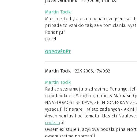
pavel zvolanek
22.9.2006, 16:41:18
Martin Tocik:
Martine, to by ale znamenalo, ze jsem se sta
pripade to vzniklo tak, ze v tom clanku vys
Penangu?
pavel
ODPOVĚDĚT
Martin Tocik
22.9.2006, 17:40:32
Martin Tocik:
Rad se seznamuju a zdravim z Penangu. Jeli
napul nekde v Sanghaji, napul v Madrasu (
NA VEDOMOST SE DAVA, ZE INDONESKA VIZE ZD
vyzaduji itinerare… Misto zadanych 49 dni j
Abych nemluvil od tematu: klasicti Naulov
code=n
xl
Ovsem existuje i jazykova podskupina North 
ovsem zrejme pobrezni)