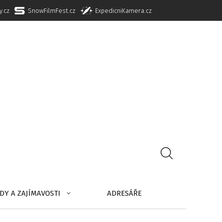
y.cz
SnowFilmFest.cz
ExpedicniKamera.cz
DY A ZAJÍMAVOSTI
ADRESÁŘE