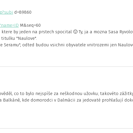
p?subi
d=89860
?name=ID
M&seq=60
, ktere by jeden na prstech spocital 🙂 Ty, ja a mozna Sasa Ryvol
 titulku "Naulove".
 ze Seramu", odted budou vsichni obyvatele vnitrozemi jen Naulov
ověděl, co to bylo nejspíše za neškodnou užovku; takovéto zážitky
na Balkáně, kde domorodci v Dalmácii za jedovaté prohlašují do