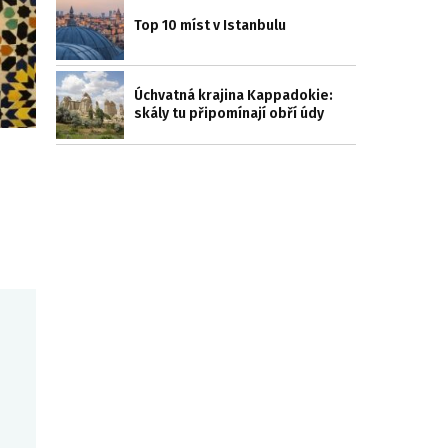
Top 10 míst v Istanbulu
Úchvatná krajina Kappadokie:
skály tu připomínají obří údy