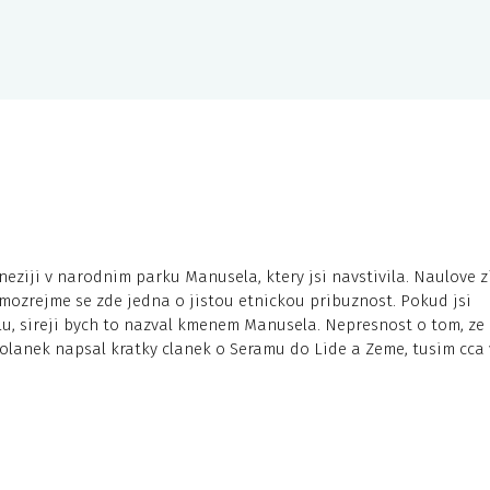
neziji v narodnim parku Manusela, ktery jsi navstivila. Naulove zi
mozrejme se zde jedna o jistou etnickou pribuznost. Pokud jsi
ulu, sireji bych to nazval kmenem Manusela. Nepresnost o tom, ze
Zvolanek napsal kratky clanek o Seramu do Lide a Zeme, tusim cca 