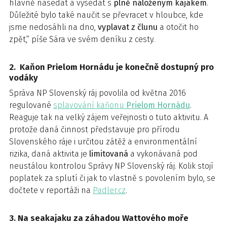
hlavně nasedat a vysedat s
plně naloženým kajakem
.
Důležité bylo také naučit se převracet v hloubce, kde
jsme nedosáhli na dno,
vyplavat z člunu
a otočit ho
zpět,“ píše Sára ve svém deníku z cesty.
2. Kaňon Prielom Hornádu je konečně dostupný pro
vodáky
Správa NP Slovenský ráj povolila od května 2016
regulované
splavování kaňonu
Prielom Hornádu
.
Reaguje tak na velký zájem veřejnosti o tuto aktivitu. A
protože daná činnost představuje pro přírodu
Slovenského ráje i určitou zátěž a environmentální
rizika, daná aktivita je
limitovaná
a vykonávaná pod
neustálou kontrolou Správy NP Slovenský ráj. Kolik stojí
poplatek za splutí či jak to vlastně s povolením bylo, se
dočtete v reportáži na
Padler.cz
.
3. Na seakajaku za záhadou Wattového moře