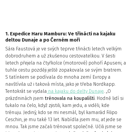
1. Expedice Haru Mamburu: Ve třinácti na kajaku
deltou Dunaje a po Černém moři
Sára Faustová je ve svých teprve třinácti letech velkým
dobrodruhem a už zkušenou cestovatelkou. V šesti
letech přejela na čtyřkolce (motorové) pohoří Apuseni, a
tuhle cestu později ještě zopakovala se svým bratrem.
S tatínkem se podívala do mnoha zemí Evropy a
navštívila už i taková místa, jako je třeba Nordkapp.
Tentokrát se vydala
na kajaku do delty Dunaje
. „O
prázdninách jsem
trénovala na koupališti
. Hodně lidí si
ťukalo na čelo, když zjistili, kam jedu, a viděli, kde
trénuju. Jediný, kdo se mi nesmál, byl kamarád Filipo
Ceschin, je mu také 13 let. Nabídla jsem mu, ať jede se
mnou. Tak jsme začali trénovat společně. Učili jsme se