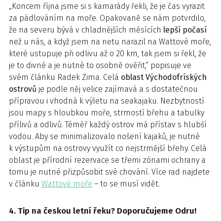
„Koncem října jsme si s kamarády řekli, že je čas vyrazit
za pádlováním na moře. Opakovaně se nám potvrdilo,
že na severu bývá v chladnějších měsících
lepší počasí
než u nás, a když jsem na netu narazil na Wattové moře,
které ustupuje při odlivu až o 20 km, tak jsem si řekl, že
je to divné a je nutné to osobně ověřit,“ popisuje ve
svém článku Radek Zima. Celá
oblast Východofríských
ostrovů
je podle něj velice zajímavá a s dostatečnou
přípravou i vhodná k výletu na seakajaku. Nezbytností
jsou mapy s hloubkou moře, strmostí břehu a tabulky
přílivů a odlivů. Téměř každý ostrov má přístav s hlubší
vodou. Aby se minimalizovalo nošení kajaků, je nutné
k výstupům na ostrovy využít co nejstrmější břehy. Celá
oblast je přírodní rezervace se třemi zónami ochrany a
tomu je nutné přizpůsobit své chování. Více rad najdete
v článku
Wattové moře
– to se musí vidět.
4. Tip na českou letní řeku? Doporučujeme Odru!