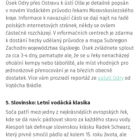
Úsek Odry přes Ostravu k ústí Olše je detailně popsán
v novém Vodáckém průvodci řekami Moravskoslezského
kraje. Informace k navazující části se dají najít na řadě
polských internetových stránek, někdy se ovšem
částečně rozcházejí. V informačních centrech je zdarma
k dostání hezky udělaný průvodce a mapa Subregion
Zachodni województwa śląskiego. Úsek zvládnete splout
za cca 3-4 dny, pamatujte ale, že se u řeky nenacházejí
oficiální kempy nebo tábořiště, ale míst vhodných pro
jednorázové přenocování je na březích obecně
dostatek. Více vám prozradí reportáž ze
splutí Odry
od
Vojtěcha Brádle.
5. Slovinsko: Letní vodácká klasika
Soča patří mezi jedny z nejkrásnějších evropských řek,
kde se dá navíc pádlovat skoro za každého stavu vody.
Alespoň tak definuje slovinskou krásku Radek Schwarz,
který prvně smočil pádlo až kolem 15. roku života, ale