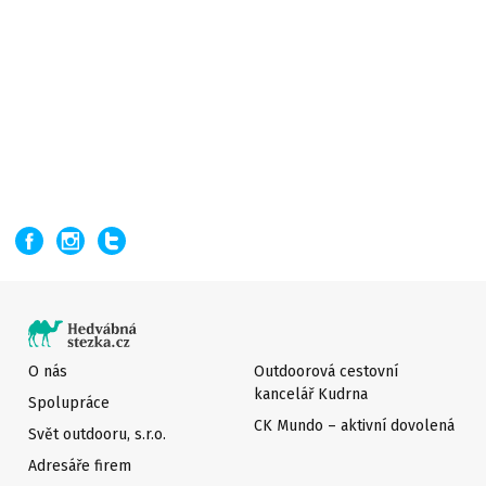
O nás
Outdoorová cestovní
kancelář Kudrna
Spolupráce
CK Mundo – aktivní dovolená
Svět outdooru, s.r.o.
Adresáře firem