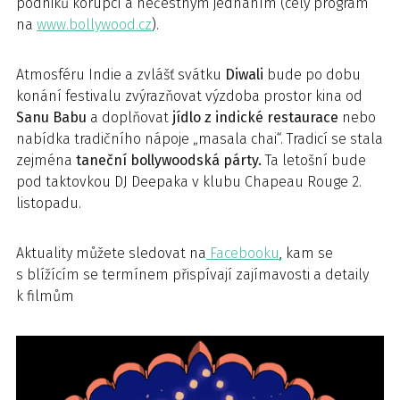
podniků korupcí a nečestným jednáním (celý program
na
www.bollywood.cz
).
Atmosféru Indie a zvlášť svátku
Diwali
bude po dobu
konání festivalu zvýrazňovat výzdoba prostor kina od
Sanu Babu
a doplňovat
jídlo z indické restaurace
nebo
nabídka tradičního nápoje „masala chai“. Tradicí se stala
zejména
taneční bollywoodská párty.
Ta letošní bude
pod taktovkou DJ Deepaka v klubu Chapeau Rouge 2.
listopadu.
Aktuality můžete sledovat na
Facebooku
, kam se
s blížícím se termínem přispívají zajímavosti a detaily
k filmům