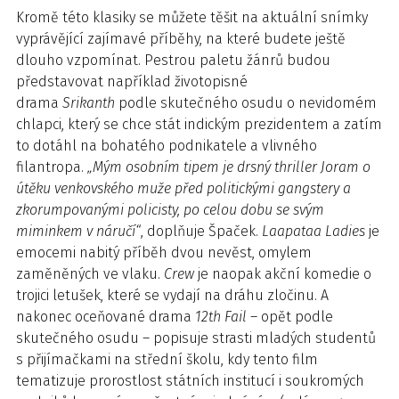
Kromě této klasiky se můžete těšit na aktuální snímky
vyprávějící zajímavé příběhy, na které budete ještě
dlouho vzpomínat. Pestrou paletu žánrů budou
představovat například životopisné
drama
Srikanth
podle skutečného osudu o nevidomém
chlapci, který se chce stát indickým prezidentem a zatím
to dotáhl na bohatého podnikatele a vlivného
filantropa.
„Mým osobním tipem je drsný thriller
Joram
o
útěku venkovského muže před politickými gangstery a
zkorumpovanými policisty, po celou dobu se svým
miminkem v náručí“
, doplňuje Špaček.
Laapataa Ladies
je
emocemi nabitý příběh dvou nevěst, omylem
zaměněných ve vlaku.
Crew
je naopak akční komedie o
trojici letušek, které se vydají na dráhu zločinu. A
nakonec oceňované drama
12th Fail
– opět podle
skutečného osudu – popisuje strasti mladých studentů
s přijímačkami na střední školu, kdy tento film
tematizuje prorostlost státních institucí i soukromých