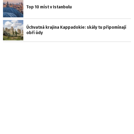
Top 10 míst v Istanbulu
Úchvatná krajina Kappadokie: skály tu připomínají
obří údy