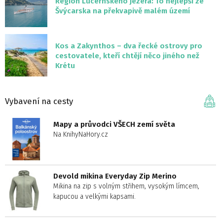
Region Lucernského jezera: To nejlepší ze
Švýcarska na překvapivě malém území
Kos a Zakynthos – dva řecké ostrovy pro
cestovatele, kteří chtějí něco jiného než
Krétu
Vybavení na cesty
Mapy a průvodci VŠECH zemí světa
Na KnihyNaHory.cz
Devold mikina Everyday Zip Merino
Mikina na zip s volným střihem, vysokým límcem,
kapucou a velkými kapsami.