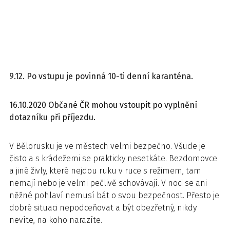
9.12. Po vstupu je povinná 10-ti denní karanténa.
16.10.2020 Občané ČR mohou vstoupit po vyplnění
dotazníku při příjezdu.
V Bělorusku je ve městech velmi bezpečno. Všude je
čisto a s krádežemi se prakticky nesetkáte. Bezdomovce
a jiné živly, které nejdou ruku v ruce s režimem, tam
nemají nebo je velmi pečlivě schovávají. V noci se ani
něžné pohlaví nemusí bát o svou bezpečnost. Přesto je
dobré situaci nepodceňovat a být obezřetný, nikdy
nevíte, na koho narazíte.