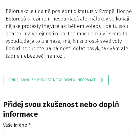
Bělorusko je údajně poslední diktatura v Evropě. Hodně
Bělorusů s režimem nesouhlasí, ale málokdy se konají
nějaké protesty (nejvíce asi během voleb). Lidé tu jsou
opatrní, na veřejnosti o politice moc nemluví, skoro to
vypadá, že je to ani nezajímá, žijí si prostě své životy.
Pokud nebudete na náměstí dělat povyk, tak vám ale
žádné nebezpečí nehrozí.
PŘIDEJ SVOU ZKUŠENOST NEBO DOPLŇ INFORMACE
Přidej svou zkušenost nebo doplň
informace
Vaše jméno *