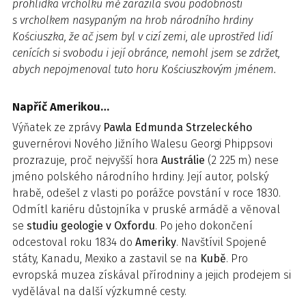
prohlídka vrcholku mě zarazila svou podobností
s vrcholkem nasypaným na hrob národního hrdiny
Kościuszka, že ač jsem byl v cizí zemi, ale uprostřed lidí
cenících si svobodu i její obránce, nemohl jsem se zdržet,
abych nepojmenoval tuto horu Kościuszkovým jménem.
Napříč Amerikou…
Výňatek ze zprávy
Pawla Edmunda Strzeleckého
guvernérovi Nového Jižního Walesu Georgi Phippsovi
prozrazuje, proč nejvyšší hora
Austrálie
(2 225 m) nese
jméno polského národního hrdiny. Její autor, polský
hrabě, odešel z vlasti po porážce povstání v roce 1830.
Odmítl kariéru důstojníka v pruské armádě a věnoval
se
studiu geologie v Oxfordu
. Po jeho dokončení
odcestoval roku 1834 do
Ameriky
. Navštívil Spojené
státy, Kanadu, Mexiko a zastavil se na
Kubě
. Pro
evropská muzea získával přírodniny a jejich prodejem si
vydělával na další výzkumné cesty.