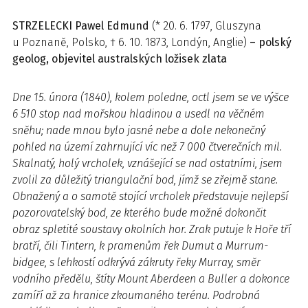
STRZELECKI
Pawel Edmund
(* 20. 6. 1797, Gluszyna
u Poznaně, Polsko, † 6. 10. 1873, Londýn, Anglie)
– polský
geolog, objevitel australských ložisek zlata
Dne 15. února (1840), kolem poledne, octl jsem se ve výšce
6 510 stop nad mořskou hladinou a usedl na věčném
sněhu; nade mnou bylo jasné nebe a dole nekonečný
pohled na území zahrnující víc než 7 000 čtverečních mil.
Skalnatý, holý ­vrcholek, vznášející se nad ostatními, jsem
zvolil za důležitý triangulační bod, jímž se zřejmě stane.
Obnažený a o samotě stojící vrcholek představuje nejlepší
pozorovatelský bod, ze kterého bude možné dokončit
obraz spletité soustavy okolních hor. Zrak putuje k Hoře tří
bratří, čili Tintern, k pramenům řek Dumut a Murrum­
bidgee, s lehkostí odkrývá zákruty řeky Murray, směr
vodního předělu, štíty Mount Aberdeen a Buller a dokonce
zamíří až za hranice zkoumaného terénu. Podrobná