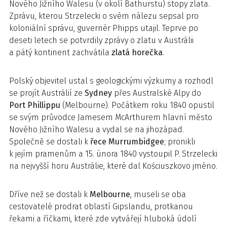
Nového Jižního Walesu (v okolí Bathurstu) stopy zlata.
Zprávu, kterou Strzelecki o svém nálezu sepsal pro
koloniální správu, guvernér Phipps utajil. Teprve po
deseti letech se potvrdily zprávy o zlatu v Austrálii
a pátý kontinent zachvátila
zlatá horečka
.
Polský objevitel ustal s geologickými výzkumy a rozhodl
se projít Austrálií ze
Sydney
přes Australské Alpy do
Port Phillippu
(Melbourne). Počátkem roku 1840 opustil
se svým průvodce Jamesem McArthurem hlavní město
Nového Jižního Walesu a vydal se na jihozápad.
Společně se dostali k
řece Murrumbidgee
; pronikli
k jejím pramenům a 15. února 1840 vystoupil P. Strzelecki
na nejvyšší horu Austrálie, které dal Kościuszkovo jméno.
Dříve než se dostali k
Melbourne
, museli se oba
cestovatelé prodrat oblastí Gipslandu, protkanou
řekami a říčkami, které zde vytvářejí hluboká údolí