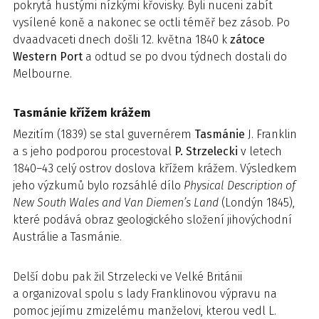
pokrytá hustými nízkými křovisky. Byli nuceni zabít
vysílené koně a nakonec se octli téměř bez zásob. Po
dvaadvaceti dnech došli 12. května 1840 k
zátoce
Western Port
a odtud se po dvou týdnech dostali do
Melbourne.
Tasmánie křížem krážem
Mezitím (1839) se stal guvernérem
Tasmánie
J. Franklin
a s jeho podporou procestoval
P. Strzelecki
v letech
1840–43 celý ostrov doslova křížem krážem. Výsledkem
jeho výzkumů bylo rozsáhlé dílo
Physical Description of
New South Wales and Van Diemen’s Land
(Londýn 1845),
které podává obraz geologického složení jihovýchodní
Austrálie a Tasmánie.
Delší dobu pak žil Strzelecki ve Velké Británii
a organizoval spolu s lady Franklinovou výpravu na
pomoc jejímu zmizelému manželovi, kterou vedl L.