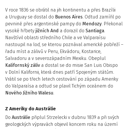
V roce 1836 se obrátil na jih kontinentu a přes Brazílii
a Uruguay se dostal do
Buenos Aires
. Odtud zamířil po
pevnině přes argentinské pampy do
Mendozy
. Překonal
vysoké hřbety
jižních And
a dorazil do
Santiaga
.
Navštívil oblasti středního Chile a ve Valparaísu
nastoupil na loď, se kterou poznával americké pobřeží –
řadu míst a zálivů v Peru, Ekvádoru, Kostarice,
Salvadoru a v severozápadním Mexiku. Obeplul
Kalifornský záliv
a dostal se do misie San Luis Obispo
v Dolní Kalifornii, která dnes patří Spojeným státům.
Vrátil se po třech letech cestování po západu Ameriky
do Valparaísa a odtud se plavil Tichým oceánem do
Nového Jižního Walesu
.
Z Ameriky do Austrálie
Do
Austrálie
připlul Strzelecki v dubnu 1839 a při svých
geologických výpravách objevil koncem roku na území