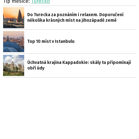
Tip měsíce:
Turecko
Do Turecka za poznáním i relaxem. Doporučení
několika krásných míst na jihozápadě země
Top 10 míst v Istanbulu
Úchvatná krajina Kappadokie: skály tu připomínají
obří údy