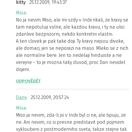
kitty
25.12.2009, 19:43:37
Misa:
No ja nevim Miso, ale mi vzdy v Indii rikali, ze kravy se
tam nepotuluji volne, ale kazdou kravu, i ty na ulici
zdanlive bezprizorni, nekdo konkretni vlastni.
A ten clovek je pak take doji. Ty kravy nejsou divoke,
ale domaci, jen se neporazi na maso. Mleko se z nich
ale normalne bere. Jen to nedelaji hinduiste a ne
verejne – to je mozna taky duvod, proc Dan nevidel
dojeni.
ODPOVĚDĚT
Dany
25.12.2009, 20:57:24
Misa:
Miso ja nevim, zda-li jsi v Indii byl ci ne, ale tipuju, ze
ne. Ani nevim, co si presne predstavit pod pojmem
vykloubeni z postmoderniho sveta, takze stejne tak