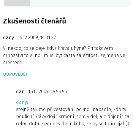
Zkušenosti čtenářů
dany
16.12.2009, 14:01:32
Vi nekdo, co se deje, kdyz krava uhyne? Pri takovem
mnozstvi to v Indii musi byt casta zalezitost.. zejmena ve
mestech.
ODPOVĚDĚT
dan
16.12.2009, 15:56:56
dany:
stejně tak mě při cestování po indii napadlo, kdo ty
pouliční krávy dojí? krmení jsem viděl, ale dojení? za
celou dobu sem neviděl nikoho, že by se toho ujal :))