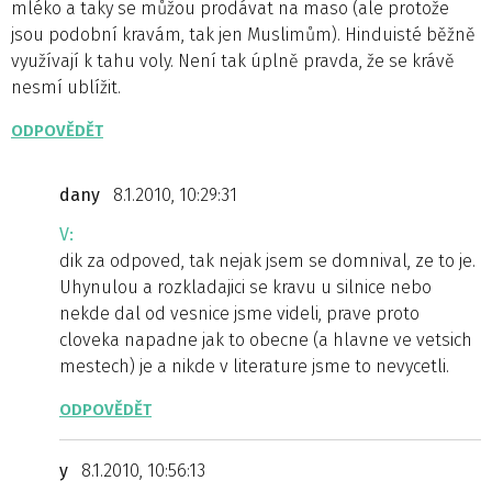
mléko a taky se můžou prodávat na maso (ale protože
jsou podobní kravám, tak jen Muslimům). Hinduisté běžně
využívají k tahu voly. Není tak úplně pravda, že se krávě
nesmí ublížit.
ODPOVĚDĚT
dany
8.1.2010, 10:29:31
V:
dik za odpoved, tak nejak jsem se domnival, ze to je.
Uhynulou a rozkladajici se kravu u silnice nebo
nekde dal od vesnice jsme videli, prave proto
cloveka napadne jak to obecne (a hlavne ve vetsich
mestech) je a nikde v literature jsme to nevycetli.
ODPOVĚDĚT
y
8.1.2010, 10:56:13