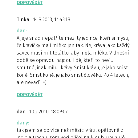
ODPOVĚDĚT
Tinka
14.8.2013, 14:43:18
dan:
A jeje snad nepatříte mezi ty jedince, kteří si myslí,
že kravičky mají mléko jen tak. Ne, kráva jako každý
savec musí mít telátko, aby měla mléko. V dnešní
době se opravdu najdou lidé, kteří to neví…
smutné.Jinak miluji krávy. Sníst krávu, je jako sníst
koně. Sníst koně, je jako sníst člověka. Po 4 letech,
ale nevadí..=)
ODPOVĚDĚT
dan
10.2.2010, 18:09:07
dany:
tak jsem se po více než měsíci vrátil opětovně z
indie a trochu jsem věci přišel na kloub. uhynulé