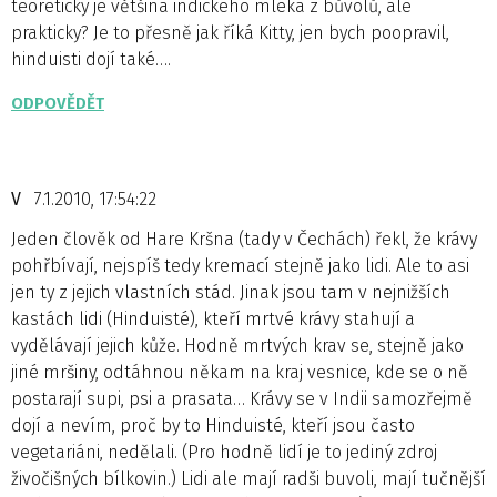
teoreticky je většina indického mléka z bůvolů, ale
prakticky? Je to přesně jak říká Kitty, jen bych poopravil,
hinduisti dojí také….
ODPOVĚDĚT
V
7.1.2010, 17:54:22
Jeden člověk od Hare Kršna (tady v Čechách) řekl, že krávy
pohřbívají, nejspíš tedy kremací stejně jako lidi. Ale to asi
jen ty z jejich vlastních stád. Jinak jsou tam v nejnižších
kastách lidi (Hinduisté), kteří mrtvé krávy stahují a
vydělávají jejich kůže. Hodně mrtvých krav se, stejně jako
jiné mršiny, odtáhnou někam na kraj vesnice, kde se o ně
postarají supi, psi a prasata… Krávy se v Indii samozřejmě
dojí a nevím, proč by to Hinduisté, kteří jsou často
vegetariáni, nedělali. (Pro hodně lidí je to jediný zdroj
živočišných bílkovin.) Lidi ale mají radši buvoli, mají tučnější