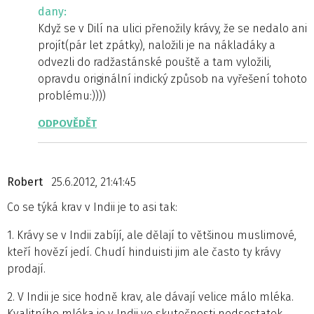
dany:
Když se v Dilí na ulici přenožily krávy, že se nedalo ani
projít(pár let zpátky), naložili je na nákladáky a
odvezli do radžastánské pouště a tam vyložili,
opravdu originální indický způsob na vyřešení tohoto
problému:))))
ODPOVĚDĚT
Robert
25.6.2012, 21:41:45
Co se týká krav v Indii je to asi tak:
1. Krávy se v Indii zabíjí, ale dělají to většinou muslimové,
kteří hovězí jedí. Chudí hinduisti jim ale často ty krávy
prodají.
2. V Indii je sice hodně krav, ale dávají velice málo mléka.
Kvalitního mléka je v Indii ve skutečnosti nedsostatek.