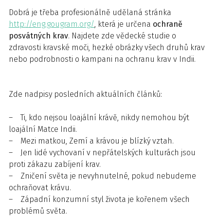
Dobrá je třeba profesionálně udělaná stránka
http://eng.gougram.org/
, která je určena
ochraně
posvátných krav
. Najdete zde vědecké studie o
zdravosti kravské moči, hezké obrázky všech druhů krav
nebo podrobnosti o kampani na ochranu krav v Indii.
Zde nadpisy posledních aktuálních článků:
– Ti, kdo nejsou loajální krávě, nikdy nemohou být
loajální Matce Indii.
– Mezi matkou, Zemí a krávou je blízký vztah.
– Jen lidé vychovaní v nepřátelských kulturách jsou
proti zákazu zabíjení krav.
– Zničení světa je nevyhnutelné, pokud nebudeme
ochraňovat krávu.
– Západní konzumní styl života je kořenem všech
problémů světa.