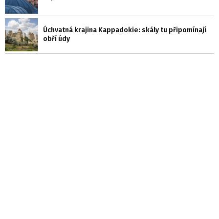
Úchvatná krajina Kappadokie: skály tu připomínají
obří údy