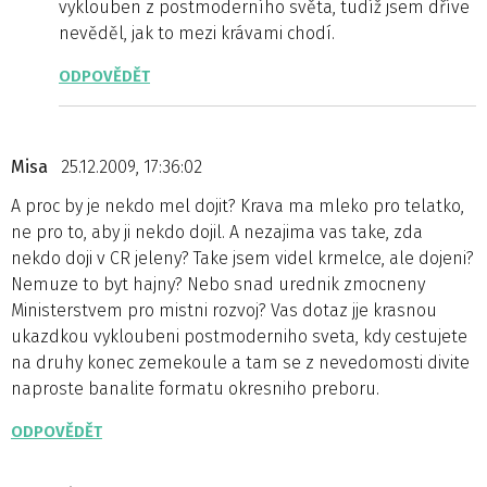
vyklouben z postmoderního světa, tudíž jsem dříve
nevěděl, jak to mezi krávami chodí.
ODPOVĚDĚT
Misa
25.12.2009, 17:36:02
A proc by je nekdo mel dojit? Krava ma mleko pro telatko,
ne pro to, aby ji nekdo dojil. A nezajima vas take, zda
nekdo doji v CR jeleny? Take jsem videl krmelce, ale dojeni?
Nemuze to byt hajny? Nebo snad urednik zmocneny
Ministerstvem pro mistni rozvoj? Vas dotaz jje krasnou
ukazdkou vykloubeni postmoderniho sveta, kdy cestujete
na druhy konec zemekoule a tam se z nevedomosti divite
naproste banalite formatu okresniho preboru.
ODPOVĚDĚT