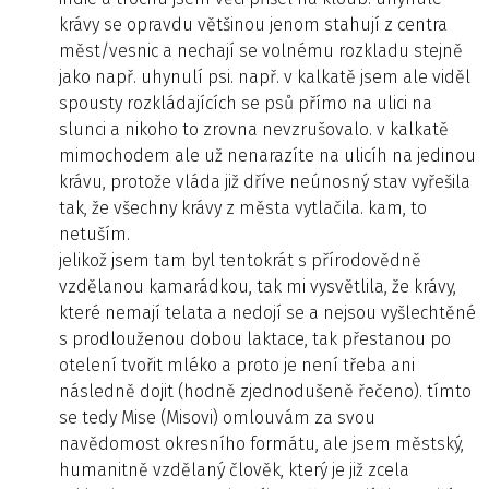
krávy se opravdu většinou jenom stahují z centra
měst/vesnic a nechají se volnému rozkladu stejně
jako např. uhynulí psi. např. v kalkatě jsem ale viděl
spousty rozkládajících se psů přímo na ulici na
slunci a nikoho to zrovna nevzrušovalo. v kalkatě
mimochodem ale už nenarazíte na ulicíh na jedinou
krávu, protože vláda již dříve neúnosný stav vyřešila
tak, že všechny krávy z města vytlačila. kam, to
netuším.
jelikož jsem tam byl tentokrát s přírodovědně
vzdělanou kamarádkou, tak mi vysvětlila, že krávy,
které nemají telata a nedojí se a nejsou vyšlechtěné
s prodlouženou dobou laktace, tak přestanou po
otelení tvořit mléko a proto je není třeba ani
následně dojit (hodně zjednodušeně řečeno). tímto
se tedy Mise (Misovi) omlouvám za svou
navědomost okresního formátu, ale jsem městský,
humanitně vzdělaný člověk, který je již zcela