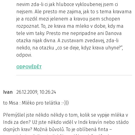
nevim zda-li ci jak hluboce vykloubenej jsem ci
nejsem. Ale presto me zajima, jak to s tema kravama
je a rozdil mezi jelenem a kravou jsem schopen
rozpoznat. To, ze krava ma mleko v dobe, kdy ma
tele vim taky. Presto me nepripadne ani Danova
otazka nijak divna. A zustavam zvedavej, zda-li
nekdo, na otazku „co se deje, kdyz krava uhyne?“,
odpovi.
ODPOVĚDĚT
Ivan
26.12.2009, 10:26:24
to Misa : Mléko pro telátka :-)))
Přemýšlel jste někdo někdy o tom, kolik se vypije mléka v
Indii za den? Už jste někdo viděl v Indii kravín nebo stádo
dojných krav? Možná bůvolů. To je oblíbená finta –