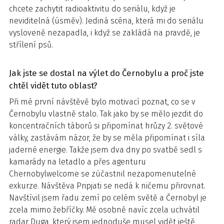
chcete zachytit radioaktivitu do seriálu, když je
neviditelná (úsměv). Jediná scéna, která mi do seriálu
vysloveně nezapadla, i když se zakládá na pravdě, je
střílení psů.
Jak jste se dostal na výlet do Černobylu a proč jste
chtěl vidět tuto oblast?
Při mé první návštěvě bylo motivací poznat, co se v
Černobylu vlastně stalo. Tak jako by se mělo jezdit do
koncentračních táborů si připomínat hrůzy 2. světové
války, zastávám názor, že by se měla připomínat i síla
jaderné energie. Takže jsem dva dny po svatbě sedl s
kamarády na letadlo a přes agenturu
Chernobylwelcome se zúčastnil nezapomenutelné
exkurze. Návštěva Pripjati se nedá k ničemu přirovnat.
Navštívil jsem řadu zemí po celém světě a Černobyl je
zcela mimo žebříčky. Mě osobně navíc zcela uchvátil
radar Duga, který jsem jednoduše musel vidět ještě