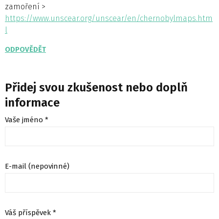
zamoření >
https://www.unscear.org/unscear/en/chernobylmaps.htm
l
ODPOVĚDĚT
Přidej svou zkušenost nebo doplň
informace
Vaše jméno *
E-mail (nepovinné)
Váš příspěvek *