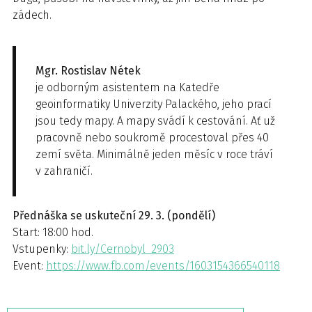
zádech.
Mgr. Rostislav Nétek
je odborným asistentem na Katedře
geoinformatiky Univerzity Palackého, jeho prací
jsou tedy mapy. A mapy svádí k cestování. Ať už
pracovně nebo soukromě procestoval přes 40
zemí světa. Minimálně jeden měsíc v roce tráví
v zahraničí.
Přednáška se uskuteční 29. 3. (pondělí)
Start: 18:00 hod.
Vstupenky:
bit.ly/Cernobyl_2903
Event:
https://www.fb.com/events/1603154366540118