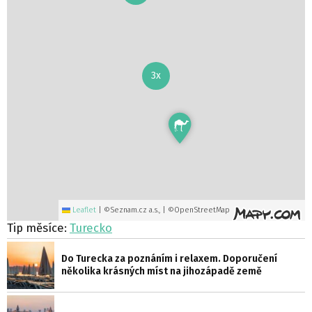
3x
Leaflet
|
©Seznam.cz a.s., | ©OpenStreetMap
Tip měsíce:
Turecko
Do Turecka za poznáním i relaxem. Doporučení
několika krásných míst na jihozápadě země