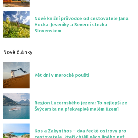
Nové knižní průvodce od cestovatele Jana
Hocka: Jeseníky a Severní stezka
Slovenskem
Nové články
Pět dní v marocké poušti
Region Lucernského jezera: To nejlepší ze
Švýcarska na překvapivě malém území
Kos a Zakynthos – dva řecké ostrovy pro
cestovatele, kteří chtějí něco jiného než