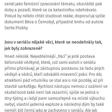
seriál jako famózní zpracování tématu, obzvláště pak
doby a pozadí, které se za katastrofou odehrávalo.
Pokud by někdo chtěl studovat reálie, doporučuji spíše
dokument Bitva o Černobyl, případně knihu od autora
Serhii Plokhy.
Jsou v seriálu nějaké věci, které se neodehrály tak,
jak byly zobrazené?
Hned několik. Nejviditelnější „fikcí“ je jistě postava
běloruské vědkyně, která, což sami autoři v seriálu
přímo přiznávají, je zástupnou postavou za řadu jiných
vědkyň a vědců, kteří odváděli mravenčí práci. Pro děj
atraktivní pád vrtulníku se stal asi o rok později, až při
stavbě sarkofágu. Rychlost nástupu nemoci z ozáření ve
skutečnosti také není tak razantní, spíše se jedná o
dny-týdny, a i když jsem samozřejmě na místě výbuchu
nebyl, vlastní jaderná exploze a následný dým by také
neměl být černý, jako je zachyceno v seriálu. Ale jak