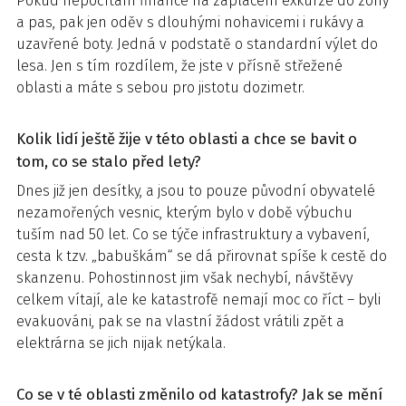
Pokud nepočítám finance na zaplacení exkurze do zóny
a pas, pak jen oděv s dlouhými nohavicemi i rukávy a
uzavřené boty. Jedná v podstatě o standardní výlet do
lesa. Jen s tím rozdílem, že jste v přísně střežené
oblasti a máte s sebou pro jistotu dozimetr.
Kolik lidí ještě žije v této oblasti a chce se bavit o
tom, co se stalo před lety?
Dnes již jen desítky, a jsou to pouze původní obyvatelé
nezamořených vesnic, kterým bylo v době výbuchu
tuším nad 50 let. Co se týče infrastruktury a vybavení,
cesta k tzv. „babuškám“ se dá přirovnat spíše k cestě do
skanzenu. Pohostinnost jim však nechybí, návštěvy
celkem vítají, ale ke katastrofě nemají moc co říct – byli
evakuováni, pak se na vlastní žádost vrátili zpět a
elektrárna se jich nijak netýkala.
Co se v té oblasti změnilo od katastrofy? Jak se mění