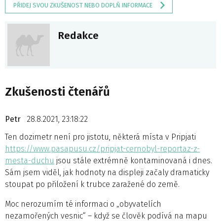
PŘIDEJ SVOU ZKUŠENOST NEBO DOPLŇ INFORMACE
Redakce
Zkušenosti čtenářů
Petr
28.8.2021, 23:18:22
Ten dozimetr není pro jistotu, některá místa v Pripjati
https://www.pasapusu.cz/pripjat-cernobyl-reportaz-z-
mesta-duchu
jsou stále extrémně kontaminovaná i dnes.
Sám jsem viděl, jak hodnoty na displeji začaly dramaticky
stoupat po přiložení k trubce zaražené do země.
Moc nerozumím té informaci o „obyvatelích
nezamořených vesnic“ – když se člověk podívá na mapu