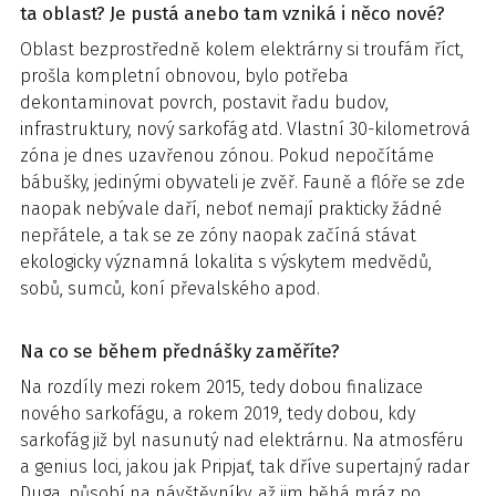
ta oblast? Je pustá anebo tam vzniká i něco nové?
Oblast bezprostředně kolem elektrárny si troufám říct,
prošla kompletní obnovou, bylo potřeba
dekontaminovat povrch, postavit řadu budov,
infrastruktury, nový sarkofág atd. Vlastní 30-kilometrová
zóna je dnes uzavřenou zónou. Pokud nepočítáme
bábušky, jedinými obyvateli je zvěř. Fauně a flóře se zde
naopak nebývale daří, neboť nemají prakticky žádné
nepřátele, a tak se ze zóny naopak začíná stávat
ekologicky významná lokalita s výskytem medvědů,
sobů, sumců, koní převalského apod.
Na co se během přednášky zaměříte?
Na rozdíly mezi rokem 2015, tedy dobou finalizace
nového sarkofágu, a rokem 2019, tedy dobou, kdy
sarkofág již byl nasunutý nad elektrárnu. Na atmosféru
a genius loci, jakou jak Pripjať, tak dříve supertajný radar
Duga, působí na návštěvníky, až jim běhá mráz po