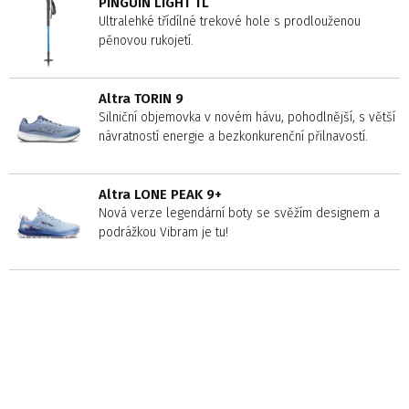
PINGUIN LIGHT TL
Ultralehké třídílné trekové hole s prodlouženou
pěnovou rukojetí.
Altra TORIN 9
Silniční objemovka v novém hávu, pohodlnější, s větší
návratností energie a bezkonkurenční přilnavostí.
Altra LONE PEAK 9+
Nová verze legendární boty se svěžím designem a
podrážkou Vibram je tu!