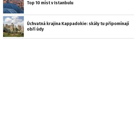
Top 10 míst v Istanbulu
Úchvatná krajina Kappadokie: skály tu připomínají
obří údy