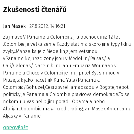
Zkušenosti čtenářů
Jan Masek
27.8.2012, 14:16:21
Zajimave.V Paname a Colombii ziji a obchoduji jiz 12 let
.Colombie je velka zeme.Kazdy stat ma skoro jine typy lidi a
zvyky..Manzelka je z Medellin,zijem vetsinou
vPaname.Nejhezci zeny jsou v Medellin/Paisas/ a
Cali/Calenas/ Nacelnik Indianu Embarra Wounaan v
Paname a Choco v Colombii je muj pritel.Byl s mnou v
Praze,tak jako nacelnik Kuna Yala/Panama a
Colombia/Bohuzel,Cesi zavreli amabsadu v Bogote,nebot
politicky je Panama a Colombie pravicova demokracie.To se
nekomu u Vas nelibi,jim poradil Obama a nebo
Albright.Colombie ma #1 credit rating.Jan Masek American z
Aljasky v Paname.
ODPOVĚDĚT