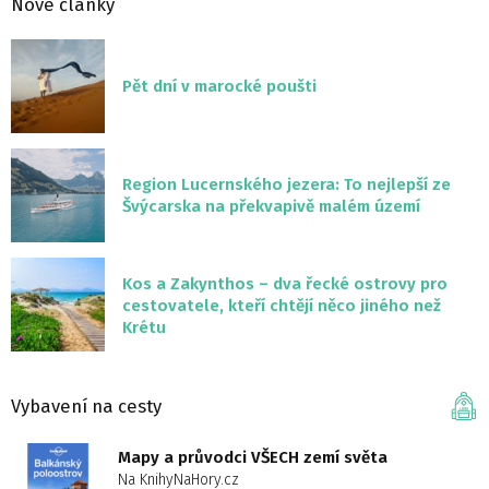
Nové články
Pět dní v marocké poušti
Region Lucernského jezera: To nejlepší ze
Švýcarska na překvapivě malém území
Kos a Zakynthos – dva řecké ostrovy pro
cestovatele, kteří chtějí něco jiného než
Krétu
Vybavení na cesty
Mapy a průvodci VŠECH zemí světa
Na KnihyNaHory.cz