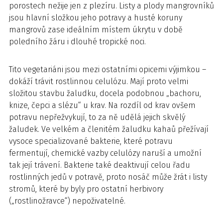
porostech nežije jen z plezíru. Listy a plody mangrovníků
jsou hlavní složkou jeho potravy a husté koruny
mangrovů zase ideálním místem úkrytu v době
poledního žáru i dlouhé tropické noci.
Tito vegetariáni jsou mezi ostatními opicemi výjimkou –
dokáží trávit rostlinnou celulózu. Mají proto velmi
složitou stavbu žaludku, docela podobnou „bachoru,
knize, čepci a slézu“ u krav. Na rozdíl od krav ovšem
potravu nepřežvykují, to za ně udělá jejich skvělý
žaludek. Ve velkém a členitém žaludku kahaů přežívají
vysoce specializované bakterie, které potravu
fermentují, chemické vazby celulózy naruší a umožní
tak její trávení. Bakterie také deaktivují celou řadu
rostlinných jedů v potravě, proto nosáč může žrát i listy
stromů, které by byly pro ostatní herbivory
(„rostlinožravce“) nepoživatelné.