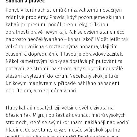
Skokan a plavec
Pohyb v korunách stromů činí zavalitému nosáči jen
zdánlivé problémy. Pravda, když pozorujeme skupinu
kahaů při přesunu podél břehu řeky, přílišnou
obratností právě nevynikají. Pak se ovšem stane něco
naprosto neočekávaného – kahau skočí! Vidět letět tak
velkého živočicha s roztaženýma nohama, vlajícím
ocasem a dopředu čnící hlavou je opravdový zážitek.
Několikametrovými skoky se dostává při putování za
potravou ze stromu na strom, aby si ušetřil neustálé
slézání a vylézání do korun. Nečekaný skok je také
únikovým manévrem v případě náhlého napadení
nepřítelem, a to zejména v noci.
Tlupy kahaů nosatých žijí většinu svého života na
březích řek. Migrují po šest až dvanáct metrů vysokých
stromech, které se svými korunami naklánějí nad vodní
hladinu. Co se stane, když si nosáč svůj skok špatně