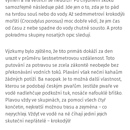
vyměří a na větvích se neudrží? Po chybném skoku
samozřejmě následuje pád. Jde jen o to, zda je to pád
na tvrdou souš nebo do vody. Až sedmimetroví krokodýli
mořští (
Crocodylus porosus
) moc dobře vědí, že jim čas
od času z nebe spadne do vody chutné sousto. A proto
pokradmu skupiny nosatých opic sledují.
Výzkumy bylo zjištěno, že tito primáti dokáží za den
urazit v průměru šestisetmetrovou vzdálenost. Toto
putování za potravou se zcela zákonitě neobejde bez
překonávání vodních toků. Plavání však nečiní kahaům
žádných potíží. Ba naopak. Je to možná další vlastnost,
kterou se podobají českým pivařům. Jestliže pivaře ve
vodě nadlehčuje podkožní tuk, nosáče nafouklé bříško.
Plavou vždy ve skupinách, za pomocí všech čtyř
končetin, nejkratší možnou trasu a zejména – co
nejrychleji. Vždyť ve vodě na ně číhají jediní jejich
skuteční nepřátelé – krokodýli!