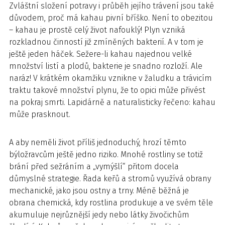
Zvláštní složení potravy i průběh jejího trávení jsou také
důvodem, proč má kahau pivní bříško. Není to obezitou
– kahau je prostě celý život nafouklý! Plyn vzniká
rozkladnou činností již zmíněných bakterií. A v tom je
ještě jeden háček. Sežere-li kahau najednou velké
množství listí a plodů, bakterie je snadno rozloží. Ale
naráz! V krátkém okamžiku vznikne v žaludku a trávicím
traktu takové množství plynu, že to opici může přivést
na pokraj smrti. Lapidárně a naturalisticky řečeno: kahau
může prasknout.
A aby neměli život příliš jednoduchý, hrozí těmto
býložravcům ještě jedno riziko. Mnohé rostliny se totiž
brání před sežráním a „vymýšlí“ přitom docela
důmyslné strategie. Řada keřů a stromů využívá obrany
mechanické, jako jsou ostny a trny. Méně běžná je
obrana chemická, kdy rostlina produkuje a ve svém těle
akumuluje nejrůznější jedy nebo látky živočichům