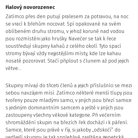
Fialový novorozenec
Zatímco přes den putují pralesem za potravou, na noc
se vrací k břehům nocovat. Spí opakovaně na svém
oblíbeném druhu stromu, v jehož koruně nad vodou
jsou rozmístěni jako hrušky. Navečer se tak k řece
soustřeďují skupiny kahaů z celého okolí. Tyto spací
stromy bývají vždy nejjistějšími místy, kde lze kahau
nosaté pozorovat. Stačí připlout s člunem až pod jejich
větve…
Skupiny mívají do třiceti členů a jejich příslušníci se mezi
sebou navzájem mísí. Zatímco některé menší tlupy jsou
tvořeny pouze mladými samci, v jiných jsou březí samice
s jediným dominantním samcem a ještě v jiných jsou
zastoupeny všechny věkové kategorie. Při večerním
shromáždění skupin na březích řek dochází i k páření.
Samice, které jsou právě v říji, si jakoby „odskočí“ do
vedlejší skupiny. Je tak spolehlivě zajištěna genetická