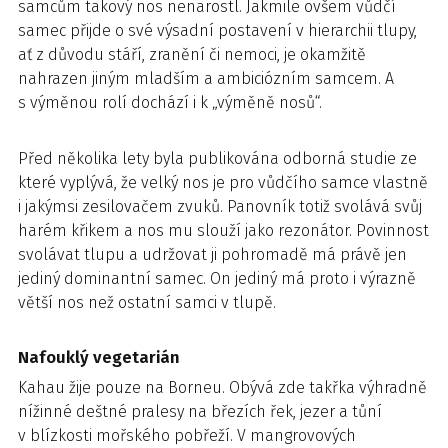
samcům takový nos nenarostl. Jakmile ovšem vůdčí
samec přijde o své výsadní postavení v hierarchii tlupy,
ať z důvodu stáří, zranění či nemoci, je okamžitě
nahrazen jiným mladším a ambiciózním samcem. A
s výměnou rolí dochází i k „výměně nosů“.
Před několika lety byla publikována odborná studie ze
které vyplývá, že velký nos je pro vůdčího samce vlastně
i jakýmsi zesilovačem zvuků. Panovník totiž svolává svůj
harém křikem a nos mu slouží jako rezonátor. Povinnost
svolávat tlupu a udržovat ji pohromadě má právě jen
jediný dominantní samec. On jediný má proto i výrazně
větší nos než ostatní samci v tlupě.
Nafouklý vegetarián
Kahau žije pouze na Borneu. Obývá zde takřka výhradně
nížinné deštné pralesy na březích řek, jezer a tůní
v blízkosti mořského pobřeží. V mangrovových