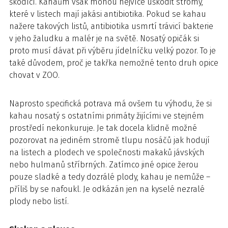
škodící. Kahaům však mohou nejvíce uškodit stromy,
které v listech mají jakási antibiotika. Pokud se kahau
nažere takových listů, antibiotika usmrtí trávicí bakterie
v jeho žaludku a malér je na světě. Nosatý opičák si
proto musí dávat při výběru jídelníčku velký pozor. To je
také důvodem, proč je takřka nemožné tento druh opice
chovat v ZOO.
Naprosto specifická potrava má ovšem tu výhodu, že si
kahau nosatý s ostatními primáty žijícími ve stejném
prostředí nekonkuruje. Je tak docela klidně možné
pozorovat na jediném stromě tlupu nosáčů jak hodují
na listech a plodech ve společnosti makaků jávských
nebo hulmanů stříbrných. Zatímco jiné opice žerou
pouze sladké a tedy dozrálé plody, kahau je nemůže –
příliš by se nafoukl. Je odkázán jen na kyselé nezralé
plody nebo listí.