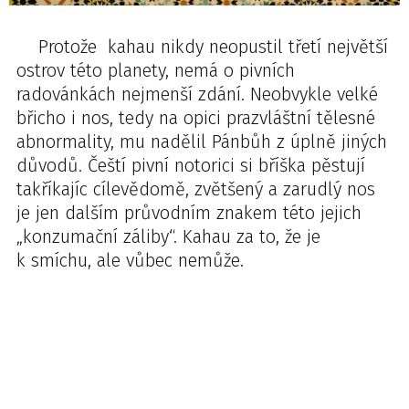
Protože kahau nikdy neopustil třetí největší
ostrov této planety, nemá o pivních
radovánkách nejmenší zdání. Neobvykle velké
břicho i nos, tedy na opici prazvláštní tělesné
abnormality, mu nadělil Pánbůh z úplně jiných
důvodů. Čeští pivní notorici si bříška pěstují
takříkajíc cílevědomě, zvětšený a zarudlý nos
je jen dalším průvodním znakem této jejich
„konzumační záliby“. Kahau za to, že je
k smíchu, ale vůbec nemůže.