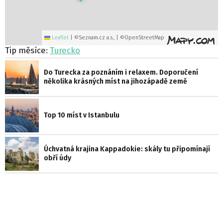
Leaflet
|
©Seznam.cz a.s., | ©OpenStreetMap
Tip měsíce:
Turecko
Do Turecka za poznáním i relaxem. Doporučení
několika krásných míst na jihozápadě země
Top 10 míst v Istanbulu
Úchvatná krajina Kappadokie: skály tu připomínají
obří údy