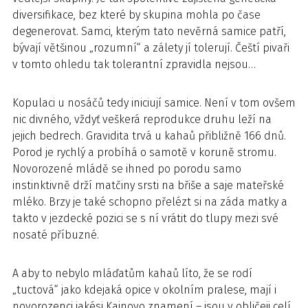
diversifikace, bez které by skupina mohla po čase
degenerovat. Samci, kterým tato nevěrná samice patří,
bývají většinou „rozumní“ a zálety jí tolerují. Čeští pivaři
v tomto ohledu tak tolerantní zpravidla nejsou…
Kopulaci u nosáčů tedy iniciují samice. Není v tom ovšem
nic divného, vždyť veškerá reprodukce druhu leží na
jejich bedrech. Gravidita trvá u kahaů přibližně 166 dnů.
Porod je rychlý a probíhá o samotě v koruně stromu.
Novorozené mládě se ihned po porodu samo
instinktivně drží matčiny srsti na břiše a saje mateřské
mléko. Brzy je také schopno přelézt si na záda matky a
takto v jezdecké pozici se s ní vrátit do tlupy mezi své
nosaté příbuzné.
A aby to nebylo mláďatům kahaů líto, že se rodí
„tuctová“ jako kdejaká opice v okolním pralese, mají i
novorozenci jakési Kainovo znamení – jsou v obličeji celí