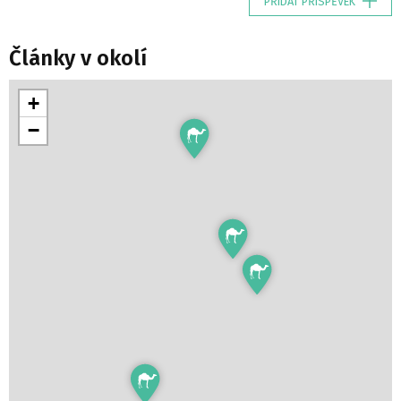
PŘIDAT PŘÍSPĚVEK
Články v okolí
+
−