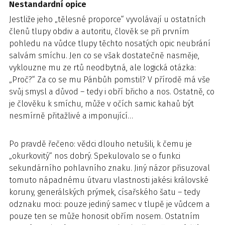
Nestandardní opice
Jestliže jeho „tělesné proporce“ vyvolávají u ostatních
členů tlupy obdiv a autoritu, člověk se při prvním
pohledu na vůdce tlupy těchto nosatých opic neubrání
salvám smíchu. Jen co se však dostatečně nasměje,
vyklouzne mu ze rtů neodbytná, ale logická otázka:
„Proč?“ Za co se mu Pánbůh pomstil? V přírodě má vše
svůj smysl a důvod – tedy i obří břicho a nos. Ostatně, co
je člověku k smíchu, může v očích samic kahaů být
nesmírně přitažlivé a imponující…
Po pravdě řečeno: vědci dlouho netušili, k čemu je
„okurkovitý“ nos dobrý. Spekulovalo se o funkci
sekundárního pohlavního znaku. Jiný názor přisuzoval
tomuto nápadnému útvaru vlastnosti jakési královské
koruny, generálských prýmek, císařského šatu – tedy
odznaku moci: pouze jediný samec v tlupě je vůdcem a
pouze ten se může honosit obřím nosem. Ostatním