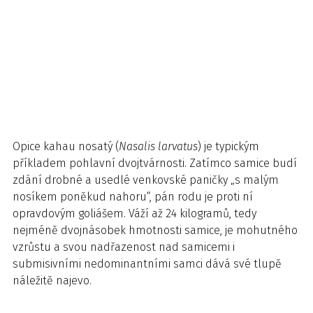
Opice kahau nosatý (
Nasalis larvatus
) je typickým
příkladem pohlavní dvojtvárnosti. Zatímco samice budí
zdání drobné a usedlé venkovské paničky „s malým
nosíkem poněkud nahoru“, pán rodu je proti ní
opravdovým goliášem. Váží až 24 kilogramů, tedy
nejméně dvojnásobek hmotnosti samice, je mohutného
vzrůstu a svou nadřazenost nad samicemi i
submisivními nedominantními samci dává své tlupě
náležitě najevo.