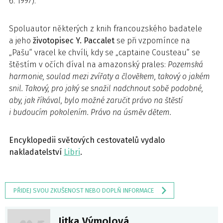
6. 1997).
Spoluautor některých z knih francouzského badatele
a jeho
životopisec Y. Paccalet
se při vzpomínce na
„Pašu“ vracel ke chvíli, kdy se „captaine Cousteau“ se
štěstím v očích díval na amazonský prales:
Pozemská
harmonie, soulad mezi zvířaty a člověkem, takový o jakém
snil. Takový, pro jaký se snažil nadchnout sobě podobné,
aby, jak říkával, bylo možné zaručit právo na štěstí
i budoucím pokolením. Právo na úsměv dětem.
Encyklopedii světových cestovatelů vydalo
nakladatelství
Libri
.
PŘIDEJ SVOU ZKUŠENOST NEBO DOPLŇ INFORMACE
Jitka Výmolová