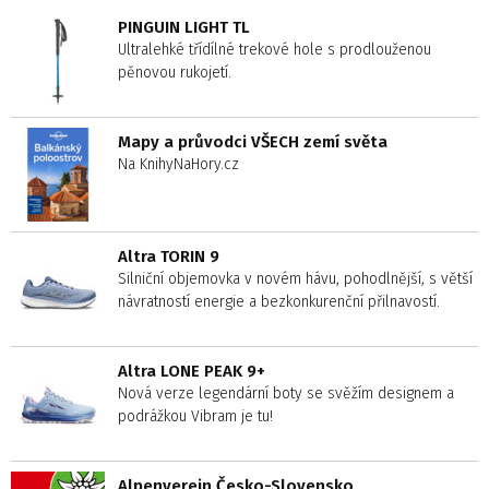
PINGUIN LIGHT TL
Ultralehké třídílné trekové hole s prodlouženou
pěnovou rukojetí.
Mapy a průvodci VŠECH zemí světa
Na KnihyNaHory.cz
Altra TORIN 9
Silniční objemovka v novém hávu, pohodlnější, s větší
návratností energie a bezkonkurenční přilnavostí.
Altra LONE PEAK 9+
Nová verze legendární boty se svěžím designem a
podrážkou Vibram je tu!
Alpenverein Česko-Slovensko