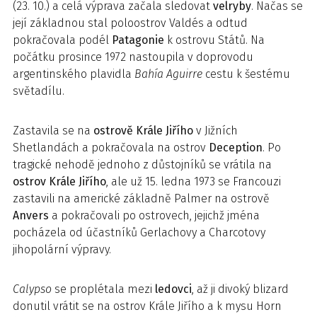
(23. 10.) a celá výprava začala sledovat
velryby
. Načas se
její základnou stal poloostrov Valdés a odtud
pokračovala podél
Patagonie
k ostrovu Států. Na
počátku prosince 1972 nastoupila v doprovodu
argentinského plavidla
Bahía Aguirre
cestu k šestému
světadílu.
Zastavila se na
ostrově Krále Jiřího
v Jižních
Shetlandách a pokračovala na ostrov
Deception
. Po
tragické nehodě jednoho z důstojníků se vrátila na
ostrov Krále Jiřího
, ale už 15. ledna 1973 se Francouzi
zastavili na americké základně Palmer na ostrově
Anvers
a pokračovali po ostrovech, jejichž jména
pocházela od účastníků Gerlachovy a Charcotovy
jihopolární výpravy.
Calypso
se proplétala mezi
ledovci
, až ji divoký blizard
donutil vrátit se na ostrov Krále Jiřího a k mysu Horn