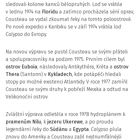
sledovali kolonie kaniců bělopruhých. Loď se vrátila
v lednu 1974 na
Floridu
a zatímco procházela sérií oprav,
Cousteau se vydal zkoumat řeky na tomto poloostrově.
Po nové expedici v Karibiku se v září 1974 vrátila loď
Calypso
do Evropy.
Na novou výpravu se pustil Cousteau se svými přáteli
a spolupracovníky na podzim 1975. Prvním cílem byl
ostrov Euboia
; následovaly Antikythéra, Kréta a
ostrov
Thera
(Santorin) v
Kykladech
, kde potápěči hledali
stopy po možné existenci Atlantidy. V roce 1977 zamířil
Cousteau se svými druhy k pobřeží Mexika a odtud na
Velikonoční ostrov.
Zvláštní výprava odletěla v roce 1978 hydroplánem k
pramenům Nilu
, k
jezeru Ukerewe
, a po proudu
legendární řeky do
Súdánu
a
Egypta
.
Calypso
plula
znovu do Ameriky a Cousteau zažil nejtriumfálnější