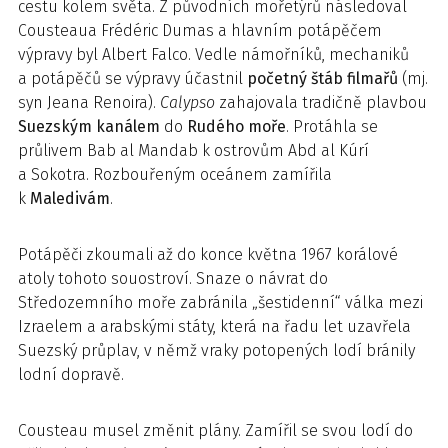
cestu kolem světa. Z původních mořetýrů následoval
Cousteaua Frédéric Dumas a hlavním potápěčem
výpravy byl Albert Falco. Vedle námořníků, mechaniků
a potápěčů se výpravy účastnil
početný štáb filmařů
(mj.
syn Jeana Renoira).
Calypso
zahajovala tradičně plavbou
Suezským kanálem
do
Rudého moře
. Protáhla se
průlivem Bab al Mandab k ostrovům Abd al Kúrí
a Sokotra. Rozbouřeným oceánem zamířila
k
Maledivám
.
Potápěči zkoumali až do konce května 1967 korálové
atoly tohoto souostroví. Snaze o návrat do
Středozemního moře zabránila „šestidenní“ válka mezi
Izraelem a arabskými státy, která na řadu let uzavřela
Suezský průplav, v němž vraky potopených lodí bránily
lodní dopravě.
Cousteau musel změnit plány. Zamířil se svou lodí do