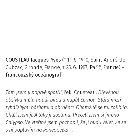
COUSTEAU
Jacques-Yves
(* 11. 6. 1910, Saint-André-de
Cubzac, Gironde, Francie, † 25. 6. 1997, Paříž, Francie)
–
francouzský oceánograf
Tam jsem ji poprvé spatřil
, řekl Cousteau.
Dřevěnou
obšívku měla napůl bílou a napůl černou. Stála mezi
rybářskými bárkami a obrněnci. Okamžitě se mi zalíbila.
Chtěl jsem ji. A taky ji dostanu! Přečetl jsem si jméno
Calypso. Ve vteřině jsem pochopil, že jí budu velet. Že se
s ní poplavím na konec světa …