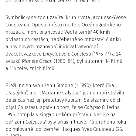
při cestě transsibiřskou železnicí roku 1934.
Symbolicky se zde uzavíral kruh života Jacquese-Yvese
Cousteaua. Opustil místo ředitele Oceánografického
muzea a mohl bilancovat: Vedle téměř
40 knih
o vlastních cestách, nepřeberného množství článků
a novinových rozhovorů inicioval vytvoření
dvacetisvazkové
Encyclopédie Cousteau
(1975–77) a 24
svazků
Planéte Océan
(1980–84), byl autorem 14 filmů
a 114 televizních filmů.
Přežil nejen svou ženu Simone († 1990), které říkali
„Pastýřka“, ale i „Madame Calypso“, jež na moři strávila
delší čas než její přelétavý kapitán. Se slzami v očích
přijal Cousteau zprávu o tom, že se
Calypso
8. ledna
1996 potopila v singapurském přístavu. Naděje na
pořízení
Calypso 2
byly příliš mlhavé. Půldruhého roku
po milované lodi zemřel i Jacques-Yves Cousteau (25.