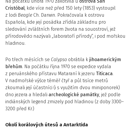
Na počátku února 1970 zakotvila u
ostrova San
Cristóbal
, kde více než před 150 lety (1853) vystoupil
z lodi
Beagle
Ch. Darwin. Pokračovala k ostrovu
Espaňola, kde její posádka zřídila základnu pro
sledování zvláštních forem života na souostroví, jež
přírodovědci nazývali „laboratoří přírody“, i pod mořskou
hladinou.
Po třech měsících se
Calypso
obrátila k
jihoamerickým
břehům
. Na počátku října 1970 se expedice vydala
z peruánského přístavu Mataraní k jezeru
Titicaca
.
V nadmořské výšce téměř čtyř a půl tisíce metrů
zkoumali její účastníci (i s využitím dvou miniponorek)
dno jezera a hledali
archeologické památky
, jež podle
indiánských legend zmizely pod hladinou (z doby 3300–
3200 před Kr.)
Okolí korálových útesů a Antarktida