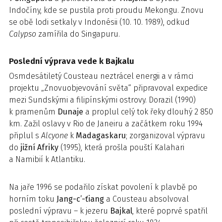
Indočíny, kde se pustila proti proudu Mekongu. Znovu
se obě lodi setkaly v Indonésii (10. 10. 1989), odkud
Calypso
zamířila do Singapuru.
Poslední výprava vede k Bajkalu
Osmdesátiletý Cousteau neztrácel energii a v rámci
projektu „Znovuobjevování světa“ připravoval expedice
mezi Sundskými a filipínskými ostrovy. Dorazil (1990)
k pramenům
Dunaje
a proplul celý tok řeky dlouhý 2 850
km. Zažil oslavy v Rio de Janeiru a začátkem roku 1994
připlul s
Alcyone
k
Madagaskaru
; zorganizoval výpravu
do
jižní Afriky
(1995), která prošla pouští Kalahari
a Namibií k Atlantiku.
Na jaře 1996 se podařilo získat povolení k plavbě po
horním toku
Jang-c’-ťiang
a Cousteau absolvoval
poslední výpravu – k jezeru
Bajkal
, které poprvé spatřil