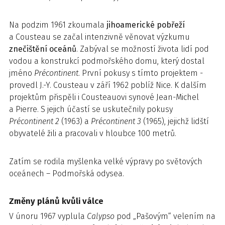
Na podzim 1961 zkoumala
jiho­americké pobřeží
a Cousteau se začal intenzivně věnovat výzkumu
znečištění oceánů
. Zabýval se možností života lidí pod
vodou a konstrukcí podmořského domu, který dostal
jméno
Précontinent
. První pokusy s tímto projektem ­
provedl J.-Y. Cousteau v září 1962 poblíž Nice. K dalším
projektům přispěli i Cousteauovi synové Jean-Michel
a Pierre. S jejich účastí se uskutečnily pokusy
Précontinent 2
(1963) a
Précontinent 3
(1965), jejichž lidští
obyvatelé žili a pracovali v hloubce 100 metrů.
Zatím se rodila myšlenka velké výpravy po světových
oceánech – Podmořská odysea.
Změny plánů kvůli válce
V únoru 1967 vyplula
Calypso
pod „Pašovým“ velením na