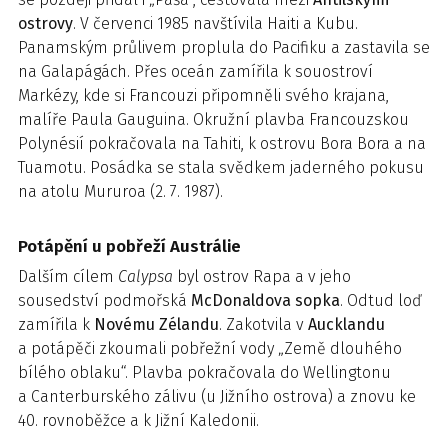
ostrovy
. V červenci 1985 navštívila Haiti a Kubu.
Panamským průlivem proplula do Pacifiku a zastavila se
na Galapágách. Přes oceán zamířila k souostroví
Markézy, kde si Francouzi připomněli svého krajana,
malíře Paula Gauguina. Okružní plavba Francouzskou
Polynésií pokračovala na Tahiti, k ostrovu Bora Bora a na
Tuamotu. Posádka se stala svědkem jaderného pokusu
na atolu Mururoa (2. 7. 1987).
Potápění u pobřeží Austrálie
Dalším cílem
Calypsa
byl ostrov Rapa a v jeho
sousedství podmořská
McDonaldova sopka
. Odtud loď
zamířila k
Novému Zélandu
. Zakotvila v
Aucklandu
a potápěči zkoumali pobřežní vody „Země dlouhého
bílého oblaku“. Plavba pokračovala do Wellingtonu
a Canterburského zálivu (u Jižního ostrova) a znovu ke
40. rovnoběžce a k Jižní Kaledonii.