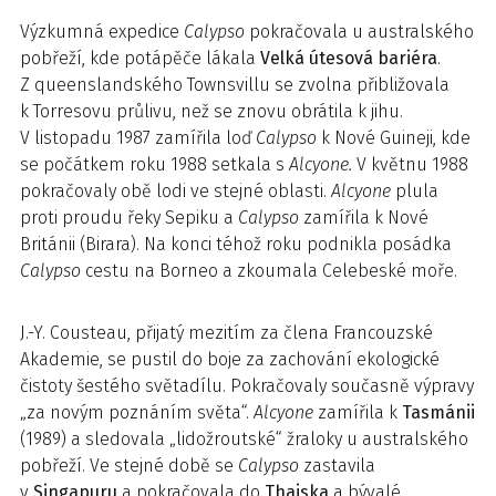
Výzkumná expedice
Calypso
pokračovala u australského
pobřeží, kde potápěče lákala
Velká útesová bariéra
.
Z queens­landského Townsvillu se zvolna přibližovala
k Torresovu průlivu, než se znovu obrátila k jihu.
V listopadu 1987 zamířila loď
Calypso
k Nové Guineji, kde
se počátkem roku 1988 setkala s
Alcyone.
V květnu 1988
pokračovaly obě lodi ve stejné oblasti.
Alcyone
plula
proti proudu řeky Sepiku a
Calypso
zamířila k Nové
Británii (Birara). Na konci téhož roku podnikla posádka
Calypso
cestu na Borneo a zkoumala Celebeské moře.
J.-Y. Cousteau, přijatý mezitím za člena Francouzské
Akademie, se pustil do boje za zachování ekologické
čistoty šestého světadílu. Pokračovaly současně výpravy
„za novým poznáním světa“.
Alcyone
zamířila k
Tasmánii
(1989) a sledovala „lidožroutské“ žraloky u australského
pobřeží. Ve stejné době se
Calypso
zastavila
v
Singapuru
a pokračovala do
Thajska
a bývalé