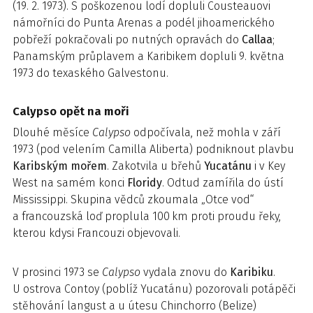
(19. 2. 1973). S poškozenou lodí dopluli Cousteauovi
námořníci do Punta Arenas a podél jihoamerického
pobřeží pokračovali po nutných opravách do
Callaa
;
Panamským průplavem a Karibikem dopluli 9. května
1973 do texaského Galvestonu.
Calypso opět na moři
Dlouhé měsíce
Calypso
odpočívala, než mohla v září
1973 (pod velením Camilla Aliberta) podniknout plavbu
Karibským mořem
. Zakotvila u břehů
Yucatánu
i v Key
West na samém konci
Floridy
. Odtud zamířila do ústí
Mississippi. Skupina vědců zkoumala „Otce vod“
a francouzská loď proplula 100 km proti proudu řeky,
kterou kdysi Francouzi objevovali.
V prosinci 1973 se
Calypso
vydala znovu do
Karibiku
.
U ostrova Contoy (poblíž Yucatánu) pozorovali potápěči
stěhování langust a u útesu Chinchorro (Belize)