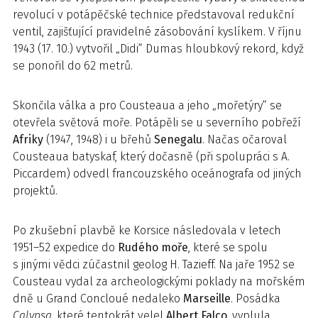
revolucí v potápěčské technice představoval redukční
ventil, zajišťující pravidelné zásobování kyslíkem. V říjnu
1943 (17. 10.) vytvořil „Didi“ Dumas hloubkový rekord, když
se ponořil do 62 metrů.
Skončila válka a pro Cousteaua a jeho „mořetýry“ se
otevřela světová moře. Potápěli se u severního pobřeží
Afriky
(1947, 1948) i u břehů
Senegalu
. Načas očaroval
Cousteaua batyskaf, který dočasně (při spolupráci s A.
Piccardem) odvedl francouzského oceánografa od jiných
projektů.
Po zkušební plavbě ke Korsice následovala v letech
1951–52 expedice do
Rudého moře
, které se spolu
s jinými vědci zúčastnil geolog H. Tazieff. Na jaře 1952 se
Cousteau vydal za archeologickými poklady na mořském
dně u Grand Concloué nedaleko
Marseille
. Posádka
Calypsa
, které tentokrát velel
Albert Falco
, vyplula