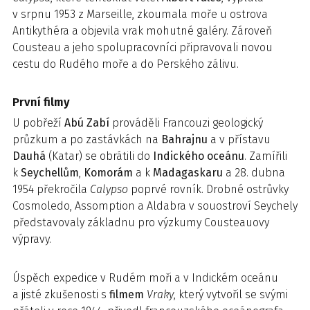
v srpnu 1953 z Marseille, zkoumala moře u ostrova
Antikythéra a objevila vrak mohutné galéry. Zároveň
Cousteau a jeho spolupracovníci připravovali novou
cestu do Rudého moře a do Perského zálivu.
První filmy
U pobřeží
Abú Zabí
prováděli Francouzi geologický
průzkum a po zastávkách na
Bahrajnu
a v přístavu
Dauhá
(Katar) se obrátili do
Indického oceánu
. Zamířili
k
Seychellům
,
Komorám
a k
Madagaskaru
a 28. dubna
1954 překročila
Calypso
poprvé rovník. Drobné ostrůvky
Cosmoledo, Assomption a Aldabra v souostroví Seychely
představovaly základnu pro výzkumy Cousteauovy
výpravy.
Úspěch expedice v Rudém moři a v Indickém oceánu
a jisté zkušenosti s
filmem
Vraky
, který vytvořil se svými