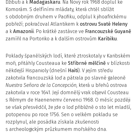
Džibuti a k
Madagaskaru
. Na Nový rok 1968 doplul ke
Komorám. S delfíními mláďaty, která chtěl sblížit
s obdobným druhem v Pacifiku, odplul k jihoafrickému
pobřeží; pokračoval Atlantikem k
ostrovu Svaté Heleny
a k
Amazonii
. Po krátké zastávce ve
Francouzské Guyaně
zamířil na Portoriko a k dalším ostrovům
Karibiku
.
Poklady španělských lodí, které ztroskotaly v Karibském
moři, přitáhly Cousteaua ke
Stříbrné mělčině
v blízkosti
někdejší Hispanioly (dnešní
Haiti
). V jejím středu
zakotvila francouzská loď a pátrala po slavné galeoně
Nuestra Señora de la Concepción,
která u břehů ostrova
zakotvila v roce 1641. Její domnělý vrak objevil Cousteau
s Rémym de Haenenemv červenci 1968. O měsíc později
se však přesvědčil, že jde o loď přibližně o sto let mladší,
potopenou po roce 1756. Sen o velkém pokladu se
rozplynul, ale posádka získala zkušenosti
s archeologickým průzkumem mořského dna.