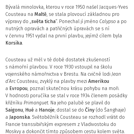
Bývalá minolovka, kterou v roce 1950 našel Jacques-Yves
Cousteau na
Maltě
, se stala plovoucí základnou pro
výpravy do „
světa ticha
“. Ponechal jí jméno
Calypso
a po
nutných opravách a patřičných úpravách se s ní
v červnu 1951 vydal na první plavbu, jejímž cílem byla
Korsika
.
Cousteau už měl v té době dostatek zkušeností
s námořní plavbou. V roce 1930 vstoupil na školu
vojenského námořnictva v Brestu. Na cvičné lodi
Jean
d’Arc
Cousteau, zvyklý na plavby mezi
Amerikou
a
Evropou
, poznal skutečnou krásu pohybu na moři.
V hodnosti poručíka se stal v roce 1934 členem posádky
křižníku
Primanguet
. Na jeho palubě se plavil do
Saigonu
,
Hué
a
Hanoje
; dostal se do
Číny
(do Šanghaje)
a
Japonska
. Světoběžník Cousteau se rozhodl vrátit do
Francie transsibiřským expresem z Vladivostoku do
Moskvy a dokončit tímto způsobem cestu kolem světa.