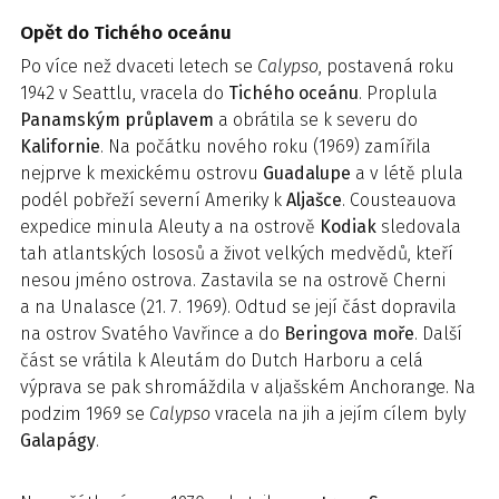
Opět do Tichého oceánu
Po více než dvaceti letech se
Calypso
, postavená roku
1942 v Seattlu, vracela do
Tichého oceánu
. Proplula
Panamským průplavem
a obrátila se k severu do
Kalifornie
. Na počátku nového roku (1969) zamířila
nejprve k mexickému ostrovu
Guadalupe
a v létě plula
podél pobřeží severní Ameriky k
Aljašce
. Cousteauova
expedice minula Aleuty a na ostrově
Kodiak
sledovala
tah atlantských lososů a život velkých medvědů, kteří
nesou jméno ostrova. Zastavila se na ostrově Cherni
a na Unalasce (21. 7. 1969). Odtud se její část dopravila
na ostrov Svatého Vavřince a do
Beringova moře
. Další
část se vrátila k Aleutám do Dutch Harboru a celá
výprava se pak shromáždila v aljašském Anchorange. Na
podzim 1969 se
Calypso
vracela na jih a jejím cílem byly
Galapágy
.