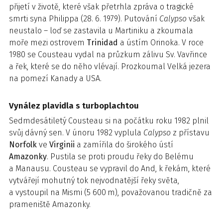
přijetí v životě, které však přetrhla zpráva o tragické
smrti syna Philippa (28. 6. 1979). Putování
Calypso
však
neustalo – loď se zastavila u Martiniku a zkoumala
moře mezi ostrovem
Trinidad
a ústím Orinoka. V roce
1980 se Cousteau vydal na průzkum zálivu Sv. Vavřince
a řek, které se do něho vlévají. Prozkoumal Velká jezera
na pomezí Kanady a USA.
Vynález plavidla s turboplachtou
Sedmdesátiletý Cousteau si na počátku roku 1982 plnil
svůj dávný sen. V únoru 1982 vyplula
Calypso
z přístavu
Norfolk
ve
Virginii
a zamířila do širokého ústí
Amazonky
. Pustila se proti proudu řeky do Belému
a Manausu. Cousteau se vypravil do And, k řekám, které
vytvářejí mohutný tok nejvodnatější řeky světa,
a vystoupil na Mismi (5 600 m), považovanou tradičně za
prameniště Amazonky.