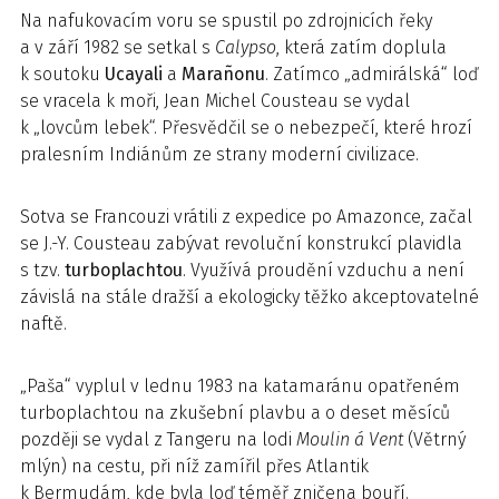
Na nafukovacím voru se spustil po zdrojnicích řeky
a v září 1982 se setkal s
Calypso
, která zatím doplula
k soutoku
Ucayali
a
Marañonu
. Zatímco „admirálská“ loď
se vracela k moři, Jean Michel Cousteau se vydal
k „lovcům lebek“. Přesvědčil se o nebezpečí, které hrozí
pralesním Indiánům ze strany moderní civilizace.
Sotva se Francouzi vrátili z expedice po Amazonce, začal
se J.-Y. Cousteau zabývat revoluční konstrukcí plavidla
s tzv.
turboplachtou
. Využívá proudění vzduchu a není
závislá na stále dražší a ekologicky těžko akceptovatelné
naftě.
„Paša“ vyplul v lednu 1983 na katamaránu opatřeném
turboplachtou na zkušební plavbu a o deset měsíců
později se vydal z Tangeru na lodi
Moulin á Vent
(Větrný
mlýn) na cestu, při níž zamířil přes Atlantik
k Bermudám, kde byla loď téměř zničena bouří.