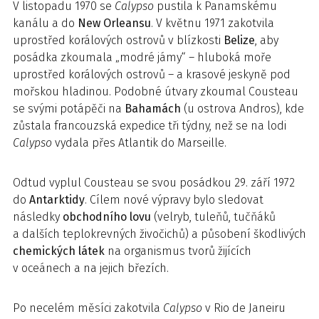
V listopadu 1970 se
Calypso
pustila k Panamskému
kanálu a do
New Or­leansu
. V květnu 1971 zakotvila
uprostřed korálových ostrovů v blízkosti
Belize
, aby
posádka zkoumala „modré jámy“ – hluboká moře
uprostřed korálových ostrovů – a krasové jeskyně pod
mořskou hladinou. Podobné útvary zkoumal Cousteau
se svými potápěči na
Bahamách
(u ostrova Andros), kde
zůstala francouzská expedice tři týdny, než se na lodi
Calypso
vydala přes Atlantik do Marseille.
Odtud vyplul Cousteau se svou posádkou 29. září 1972
do
Antarktidy
. Cílem nové výpravy bylo sledovat
následky
obchodního lovu
(velryb, tuleňů, tučňáků
a dalších teplokrevných živočichů) a působení škodlivých
chemických látek
na organismus tvorů žijících
v oceánech a na jejich březích.
Po necelém měsíci zakotvila
Calypso
v Rio de Janeiru