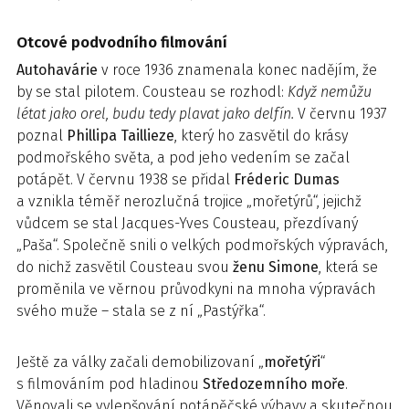
Otcové podvodního filmování
Autohavárie
v roce 1936 znamenala konec nadějím, že
by se stal pilotem. Cousteau se rozhodl:
Když nemůžu
létat jako orel, budu tedy plavat jako delfín.
V červnu 1937
poznal
Phillipa Taillieze
, který ho zasvětil do krásy
podmořského světa, a pod jeho vedením se začal
potápět. V červnu 1938 se přidal
Fréderic Dumas
a vznikla téměř nerozlučná trojice „mořetýrů“, jejichž
vůdcem se stal Jacques-Yves Cousteau, přezdívaný
„Paša“. Společně snili o velkých podmořských výpravách,
do nichž zasvětil Cousteau svou
ženu Simone
, která se
proměnila ve věrnou průvodkyni na mnoha výpravách
svého muže – stala se z ní „Pastýřka“.
Ještě za války začali demobilizovaní „
mořetýři
“
s filmováním pod hladinou
Středozemního moře
.
Věnovali se vylepšování potápěčské výbavy a skutečnou