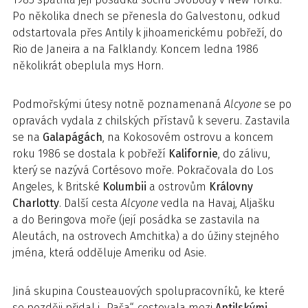
Po několika dnech se přenesla do Galvestonu, odkud
odstartovala přes Antily k jihoamerickému pobřeží, do
Rio de Janeira a na Falklandy. Koncem ledna 1986
několikrát obeplula mys Horn.
Podmořskými útesy notně poznamenaná
Alcyone
se po
opravách vydala z chilských přístavů k severu. Zastavila
se na
Galapágách
, na Kokosovém ostrovu a koncem
roku 1986 se dostala k pobřeží
Kalifornie
, do zálivu,
který se nazývá Cortésovo moře. Pokračovala do Los
Angeles, k Britské
Kolumbii
a ostrovům
Královny
Charlotty
. Další cesta
Alcyone
vedla na Havaj, Aljašku
a do Beringova moře (její posádka se zastavila na
Aleutách, na ostrovech Amchitka) a do úžiny stejného
jména, která odděluje Ameriku od Asie.
Jiná skupina Cousteauových spolupracovníků, ke které
se později přidal i „Paša“, cestovala mezi
Antilskými