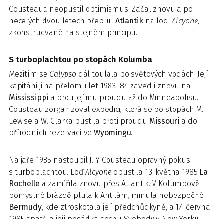
Cousteaua neopustil optimismus. Začal znovu a po
necelých dvou letech přeplul
Atlantik
na lodi
Alcyone
,
zkonstruované na stejném principu.
S turboplachtou po stopách Kolumba
Mezitím se
Calypso
dál toulala po světových vodách. Její
kapitáni ji na přelomu let 1983–84 zavedli znovu na
Mississippi
a proti jejímu proudu až do Minneapolisu.
Cousteau zorganizoval expedici, která se po stopách M.
Lewise a W. Clarka pustila proti proudu
Missouri
a do
přírodních rezervací ve
Wyomingu
.
Na jaře 1985 nastoupil J.-Y Cousteau opravný pokus
s turboplachtou. Loď
Alcyone
opustila 13. května 1985
La
Rochelle
a zamířila znovu přes Atlantik. V Kolumbově
pomyslné brázdě plula k Antilám, minula nebezpečné
Bermudy
, kde ztroskotala její předchůdkyně, a 17. června
1985 spatřila její posádka sochu Svobody v New Yorku.