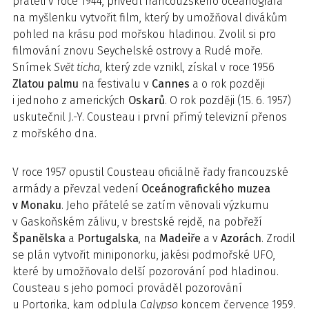
přáteli v roce 1944, přivedl francouzského oceánografa
na myšlenku vytvořit film, který by umožňoval divákům
pohled na krásu pod mořskou hladinou. Zvolil si pro
filmování znovu Seychelské ostrovy a Rudé moře.
Snímek
Svět ticha
, který zde vznikl, získal v roce 1956
Zlatou palmu
na festivalu v
Cannes
a o rok později
i jednoho z amerických
Oskarů
. O rok později (15. 6. 1957)
uskutečnil J.-Y. Cousteau i první přímý televizní přenos
z mořského dna.
V roce 1957 opustil Cousteau oficiálně řady francouzské
armády a převzal vedení
Oceánografického muzea
v Monaku
. Jeho přátelé se zatím věnovali výzkumu
v Gaskoňském zálivu, v brestské rejdě, na pobřeží
Španělska
a
Portugalska
, na
Madeiře
a v
Azorách
. Zrodil
se plán vytvořit miniponorku, jakési podmořské UFO,
které by umožňovalo delší pozorování pod hladinou.
Cousteau s jeho pomocí prováděl pozorování
u Portorika, kam odplula
Calypso
koncem července 1959.