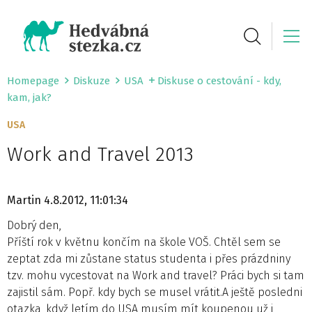
Homepage
Diskuze
USA
Diskuse o cestování - kdy,
kam, jak?
USA
Work and Travel 2013
Martin
4.8.2012, 11:01:34
Dobrý den,
Příští rok v květnu končím na škole VOŠ. Chtěl sem se
zeptat zda mi zůstane status studenta i přes prázdniny
tzv. mohu vycestovat na Work and travel? Práci bych si tam
zajistil sám. Popř. kdy bych se musel vrátit.A ještě posledni
otazka, když letím do USA musím mít koupenou už i