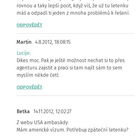
rovnou a taky lepší pocit, když víš, že už tu letenku
máš a odpadl ti jeden z mnoha problémů k řešení.
ODPOVĚDĚT
Martin
4.8.2012, 18:08:15
Lucije:
Dikes moc. Pak je ještě možnost nechat si to přes
agenturu zajistit a praci si tam najít sám to sem
myslím někde četl.
ODPOVĚDĚT
Betka
14.11.2012, 12:02:27
Z webu USA ambasády:
Mám americké vízum. Potřebuji zpáteční letenku?