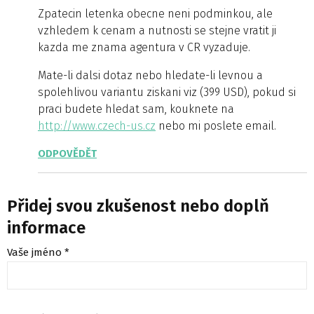
Zpatecin letenka obecne neni podminkou, ale
vzhledem k cenam a nutnosti se stejne vratit ji
kazda me znama agentura v CR vyzaduje.
Mate-li dalsi dotaz nebo hledate-li levnou a
spolehlivou variantu ziskani viz (399 USD), pokud si
praci budete hledat sam, kouknete na
http://www.czech-us.cz
nebo mi poslete email.
ODPOVĚDĚT
Přidej svou zkušenost nebo doplň
informace
Vaše jméno *