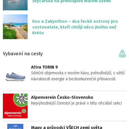
Švýcarska na překvapivě malém území
Kos a Zakynthos – dva řecké ostrovy pro
cestovatele, kteří chtějí něco jiného než
Krétu
Vybavení na cesty
Altra TORIN 9
Silniční objemovka v novém hávu, pohodlnější, s větší
návratností energie a bezkonkurenční přilnavostí.
Alpenverein Česko-Slovensko
Nejvýhodnější členství je právě v této oficiální sekci
Mapy a průvodci VŠECH zemí světa