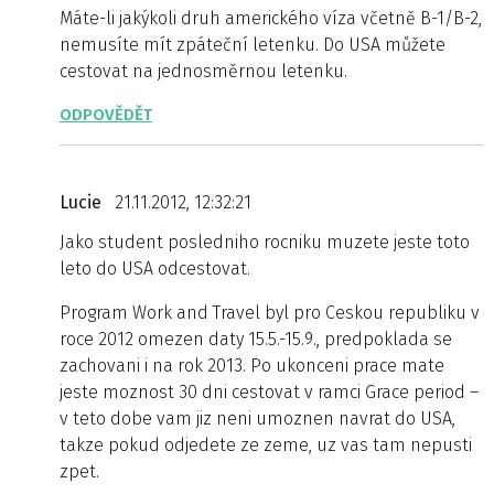
Máte-li jakýkoli druh amerického víza včetně B-1/B-2,
nemusíte mít zpáteční letenku. Do USA můžete
cestovat na jednosměrnou letenku.
ODPOVĚDĚT
Lucie
21.11.2012, 12:32:21
Jako student posledniho rocniku muzete jeste toto
leto do USA odcestovat.
Program Work and Travel byl pro Ceskou republiku v
roce 2012 omezen daty 15.5.-15.9., predpoklada se
zachovani i na rok 2013. Po ukonceni prace mate
jeste moznost 30 dni cestovat v ramci Grace period –
v teto dobe vam jiz neni umoznen navrat do USA,
takze pokud odjedete ze zeme, uz vas tam nepusti
zpet.