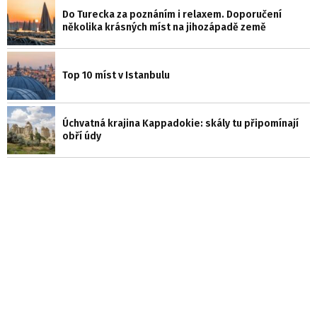
Do Turecka za poznáním i relaxem. Doporučení
několika krásných míst na jihozápadě země
Top 10 míst v Istanbulu
Úchvatná krajina Kappadokie: skály tu připomínají
obří údy