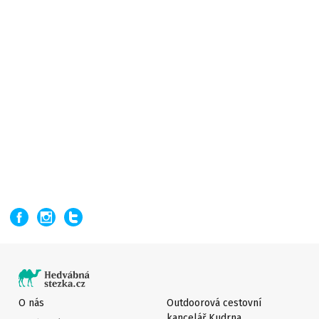
O nás
Outdoorová cestovní
kancelář Kudrna