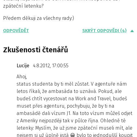
zpáteční letenku?
Předem děkuji za všechny rady:)
ODPOVĚDĚT
SKRÝT ODPOVĚDI (4)
Zkušenosti čtenářů
Lucije
4.8.2012, 17:00:55
Ahoj,
status studenta by ti měl zůstat. V agentuře nám
letos říkali, že ambasáda to uznává. Pokud, ale
budeš chtít vycestovat na Work and Travel, budeš
muset přes agenturu, pochybuju, že by ti na
ambasádě dali vízum J1. Na toto vízum můžeš odjet
z Ameriky nejpozději tak v půlce října. Ohledně té
letenky: Myslím, že už jsme zpáteční museli mít, ale
nejsem si už úplně jistá 😀 bylo to jednodušší koupit