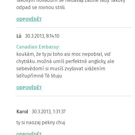
Takovym hovadum se nedavaji zadne rady. Takovy
odpad se rovnou strili.
ODPOVĚDĚT
Lú
30.3.2013, 8:14:10
Canadian Embassy:
koukám, že ty jsi toho asi moc nepobral, viď
chytráku..možná umíš perfektně anglicky, ale
sebevědomí si musíš zvyšovat urážením
lidí!upřímně Tě lituju
ODPOVĚDĚT
Karol
30.3.2013, 1:31:37
ty si naozaj pekny chuj
ODPOVĚDĚT