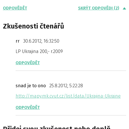
ODPOVĚDĚT
SKRÝT ODPOVĚDI (2)
Zkušenosti čtenářů
rr
30.6.2012, 16:32:50
LP Ukrajina 200,- r.2009
ODPOVĚDĚT
snad je to ono
25.8.2012, 5:22:28
http://mapy.mk.cvut.cz/list/data/Ukrajina-Ukraine
ODPOVĚDĚT