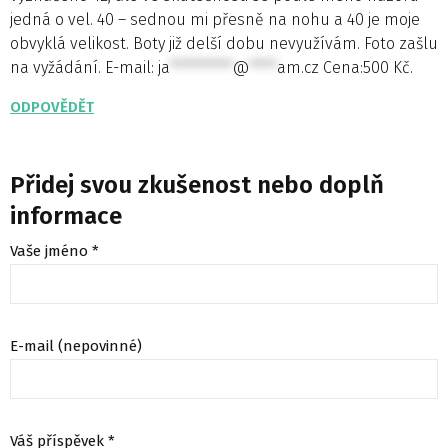
jedná o vel. 40 – sednou mi přesně na nohu a 40 je moje
obvyklá velikost. Boty již delší dobu nevyužívám. Foto zašlu
na vyžádání. E-mail:
ja
*********
@
****
am.cz
Cena:500 Kč.
ODPOVĚDĚT
Přidej svou zkušenost nebo doplň
informace
Vaše jméno *
E-mail (nepovinné)
Váš příspěvek *