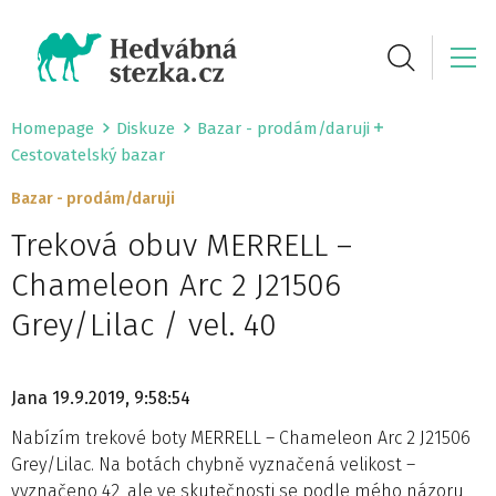
Homepage
Diskuze
Bazar - prodám/daruji
Cestovatelský bazar
Bazar - prodám/daruji
Treková obuv MERRELL –
Chameleon Arc 2 J21506
Grey/Lilac / vel. 40
Jana
19.9.2019, 9:58:54
Nabízím trekové boty MERRELL – Chameleon Arc 2 J21506
Grey/Lilac. Na botách chybně vyznačená velikost –
vyznačeno 42, ale ve skutečnosti se podle mého názoru