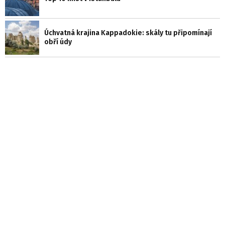
Úchvatná krajina Kappadokie: skály tu připomínají
obří údy