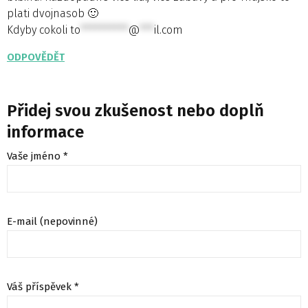
plati dvojnasob 🙂
Kdyby cokoli
to
**********
@
***
il.com
ODPOVĚDĚT
Přidej svou zkušenost nebo doplň
informace
Vaše jméno *
E-mail (nepovinné)
Váš příspěvek *