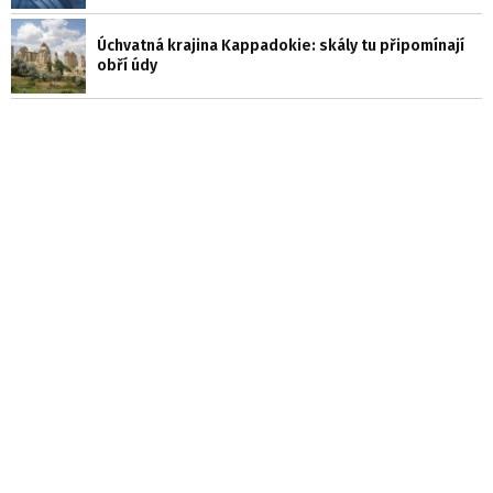
Úchvatná krajina Kappadokie: skály tu připomínají
obří údy