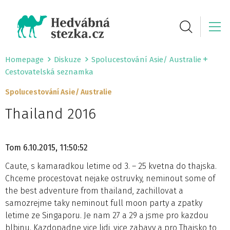
Homepage
Diskuze
Spolucestování Asie/ Australie
Cestovatelská seznamka
Spolucestování Asie/ Australie
Thailand 2016
Tom
6.10.2015, 11:50:52
Caute, s kamaradkou letime od 3. – 25 kvetna do thajska.
Chceme procestovat nejake ostruvky, neminout some of
the best adventure from thailand, zachillovat a
samozrejme taky neminout full moon party a zpatky
letime ze Singaporu. Je nam 27 a 29 a jsme pro kazdou
blbinu. Kazdopadne vice lidi, vice zabavy a pro Thajsko to