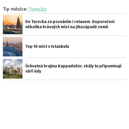
Tip měsíce:
Turecko
Do Turecka za poznáním i relaxem. Doporučení
několika krásných míst na jihozápadě země
Top 10 míst v Istanbulu
Úchvatná krajina Kappadokie: skály tu připomínají
obří údy