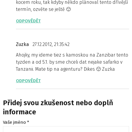
kocem roku, tak kdyby někdo plánoval tento dřívější
termín, ozvěte se ještě 🙂
ODPOVĚDĚT
Zuzka
27.12.2012, 21:35:42
Ahojky, my ideme tiez s kamoskou na Zanzibar tento
tyzden a od 5.1. by sme chceli dat nejake safarko v
Tanzanii. Mate tip na agenturu? Dikes 🙂 Zuzka
ODPOVĚDĚT
Přidej svou zkušenost nebo doplň
informace
Vaše jméno *