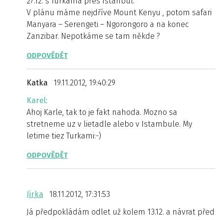
27.12. s Turkama přes Istanbul.
V plánu máme nejdříve Mount Kenyu , potom safari
Manyara – Serengeti – Ngorongoro a na konec
Zanzibar. Nepotkáme se tam někde ?
ODPOVĚDĚT
Katka
19.11.2012, 19:40:29
Karel:
Ahoj Karle, tak to je fakt nahoda. Mozno sa
stretneme uz v lietadle alebo v Istambule. My
letime tiez Turkami:-)
ODPOVĚDĚT
Jirka
18.11.2012, 17:31:53
Já předpokládám odlet už kolem 13.12. a návrat před