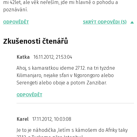
mi 42let, ale věk neřeším, jde mi hlavně o pohodu a
poznávání.
ODPOVĚDĚT
SKRÝT ODPOVĚDI (5)
Zkušenosti čtenářů
Katka
16.11.2012, 21:53:04
Ahoj, s kamaratkou ideme 27.12. na tri tyzdne
Kilimanjaro, nejake sfari v Ngorongoro alebo
Serengeti alebo oboje a potom Zanzibar.
ODPOVĚDĚT
Karel
17.11.2012, 10:03:08
Je to je náhodička ,letím s kámošem do Afriky taky