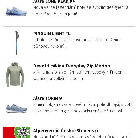
Altra LONE PEAK 9+
Nová verze legendární boty se svěžím designem a
podrážkou Vibram je tu!
PINGUIN LIGHT TL
Ultralehké třídílné trekové hole s prodlouženou
pěnovou rukojetí.
Devold mikina Everyday Zip Merino
Mikina na zip s volným střihem, vysokým límcem,
kapucou a velkými kapsami.
Altra TORIN 9
Silniční objemovka v novém hávu, pohodlnější, s větší
návratností energie a bezkonkurenční přilnavostí.
Alpenverein Česko-Slovensko
Nejvýhodnější členství je právě v této oficiální sekci