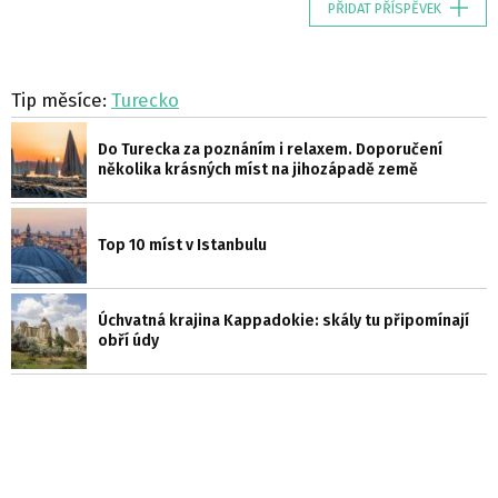
PŘIDAT PŘÍSPĚVEK
Tip měsíce:
Turecko
Do Turecka za poznáním i relaxem. Doporučení
několika krásných míst na jihozápadě země
Top 10 míst v Istanbulu
Úchvatná krajina Kappadokie: skály tu připomínají
obří údy