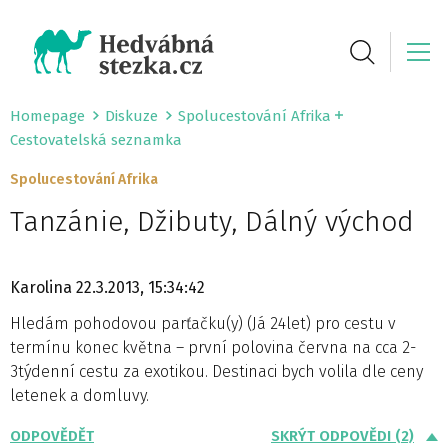
Homepage
Diskuze
Spolucestování Afrika
Cestovatelská seznamka
Spolucestování Afrika
Tanzánie, Džibuty, Dálný východ
Karolina
22.3.2013, 15:34:42
Hledám pohodovou parťačku(y) (Já 24let) pro cestu v
termínu konec května – první polovina června na cca 2-
3týdenní cestu za exotikou. Destinaci bych volila dle ceny
letenek a domluvy.
ODPOVĚDĚT
SKRÝT ODPOVĚDI (2)