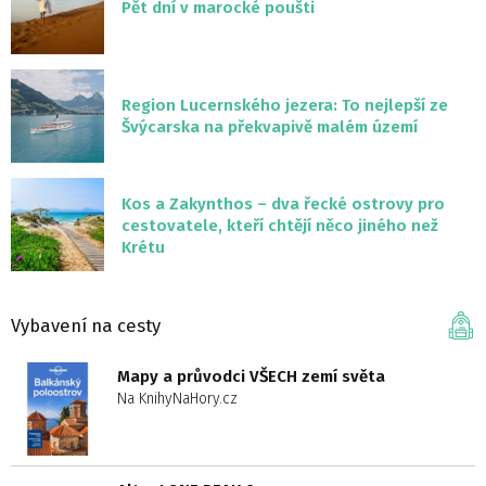
Pět dní v marocké poušti
Region Lucernského jezera: To nejlepší ze
Švýcarska na překvapivě malém území
Kos a Zakynthos – dva řecké ostrovy pro
cestovatele, kteří chtějí něco jiného než
Krétu
Vybavení na cesty
Mapy a průvodci VŠECH zemí světa
Na KnihyNaHory.cz