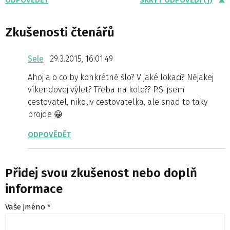
ODPOVĚDĚT
SKRÝT ODPOVĚDI (1)
Zkušenosti čtenářů
Sele
29.3.2015, 16:01:49
Ahoj a o co by konkrétně šlo? V jaké lokaci? Nějakej
víkendovej výlet? Třeba na kole?? P.S. jsem
cestovatel, nikoliv cestovatelka, ale snad to taky
projde 😀
ODPOVĚDĚT
Přidej svou zkušenost nebo doplň
informace
Vaše jméno *