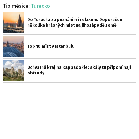
Tip měsíce:
Turecko
Do Turecka za poznáním i relaxem. Doporučení
několika krásných míst na jihozápadě země
Top 10 míst v Istanbulu
Úchvatná krajina Kappadokie: skály tu připomínají
obří údy