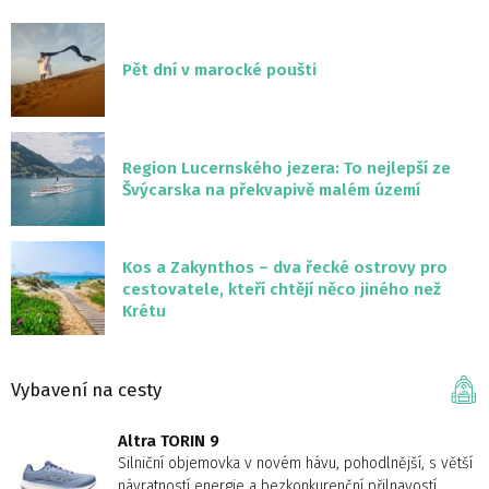
Pět dní v marocké poušti
Region Lucernského jezera: To nejlepší ze
Švýcarska na překvapivě malém území
Kos a Zakynthos – dva řecké ostrovy pro
cestovatele, kteří chtějí něco jiného než
Krétu
Vybavení na cesty
Altra TORIN 9
Silniční objemovka v novém hávu, pohodlnější, s větší
návratností energie a bezkonkurenční přilnavostí.