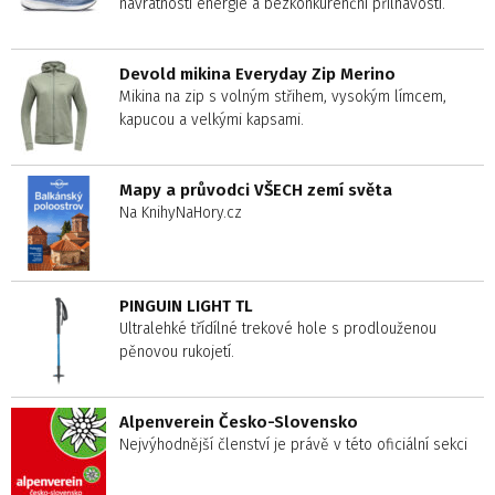
návratností energie a bezkonkurenční přilnavostí.
Devold mikina Everyday Zip Merino
Mikina na zip s volným střihem, vysokým límcem,
kapucou a velkými kapsami.
Mapy a průvodci VŠECH zemí světa
Na KnihyNaHory.cz
PINGUIN LIGHT TL
Ultralehké třídílné trekové hole s prodlouženou
pěnovou rukojetí.
Alpenverein Česko-Slovensko
Nejvýhodnější členství je právě v této oficiální sekci