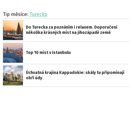
Tip měsíce:
Turecko
Do Turecka za poznáním i relaxem. Doporučení
několika krásných míst na jihozápadě země
Top 10 míst v Istanbulu
Úchvatná krajina Kappadokie: skály tu připomínají
obří údy