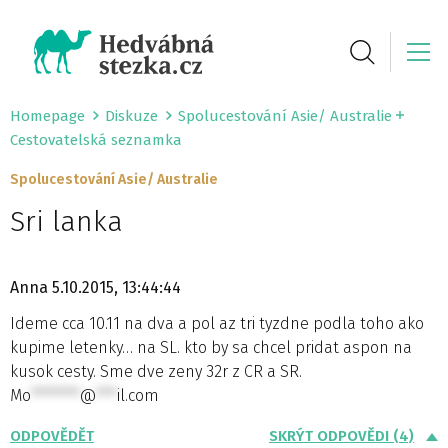
Homepage
Diskuze
Spolucestování Asie/ Australie
Cestovatelská seznamka
Spolucestování Asie/ Australie
Sri lanka
Anna
5.10.2015, 13:44:44
Ideme cca 10.11 na dva a pol az tri tyzdne podla toho ako
kupime letenky… na SL. kto by sa chcel pridat aspon na
kusok cesty. Sme dve zeny 32r z CR a SR.
Mo
*******
@
***
il.com
ODPOVĚDĚT
SKRÝT ODPOVĚDI (4)