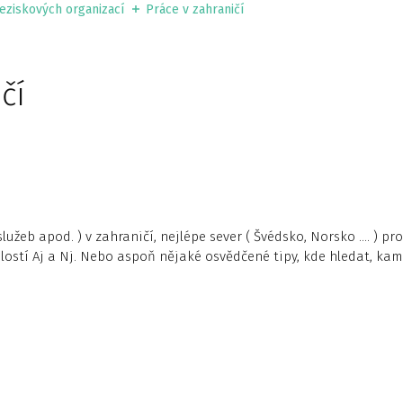
neziskových organizací
Práce v zahraničí
čí
lužeb apod. ) v zahraničí, nejlépe sever ( Švédsko, Norsko …. ) pr
nalostí Aj a Nj. Nebo aspoň nějaké osvědčené tipy, kde hledat, kam