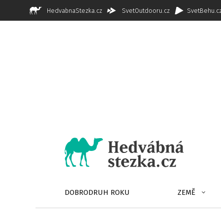
HedvabnaStezka.cz
SvetOutdooru.cz
SvetBehu.c
DOBRODRUH ROKU
ZEMĚ