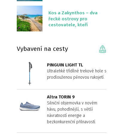
překvapivě malém
území
Kos a Zakynthos – dva
řecké ostrovy pro
cestovatele, kteří
chtějí něco jiného než
Krétu
Vybavení na cesty
PINGUIN LIGHT TL
Ultralehké třídílné trekové hole s
prodlouženou pěnovou rukojetí.
Altra TORIN 9
Silniční objemovka v novém
hávu, pohodlnější, s větší
návratností energie a
bezkonkurenční přilnavostí.