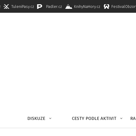
z
TuleniPasy.cz
Padler.cz
KnihyNaHory.cz
FestivalObzor
DISKUZE
CESTY PODLE AKTIVIT
RA