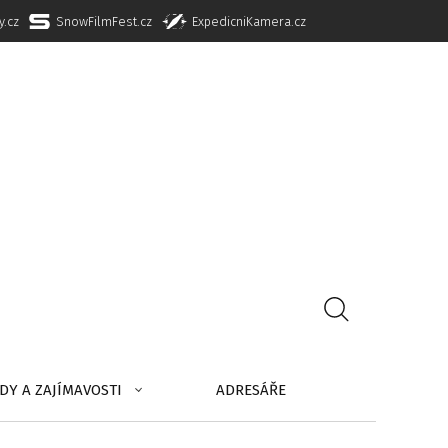
y.cz
SnowFilmFest.cz
ExpedicniKamera.cz
DY A ZAJÍMAVOSTI
ADRESÁŘE