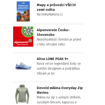
Mapy a průvodci VŠECH
zemí světa
Na KnihyNaHory.cz
Alpenverein Česko-
Slovensko
Nejvýhodnější členství je právě
v této oficiální sekci
Altra LONE PEAK 9+
Nová verze legendární boty se
svěžím designem a podrážkou
Vibram je tu!
Devold mikina Everyday Zip
Merino
Mikina na zip s volným střihem,
vysokým límcem, kapucou a