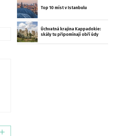
Top 10 míst v Istanbulu
Úchvatná krajina Kappadokie:
skály tu připomínají obří údy