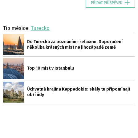
PŘIDAT PŘÍSPĚVEK
Tip měsíce:
Turecko
Do Turecka za poznáním i relaxem. Doporučení
několika krásných míst na jihozápadě země
Top 10 míst v Istanbulu
Úchvatná krajina Kappadokie: skály tu připomínají
obří údy