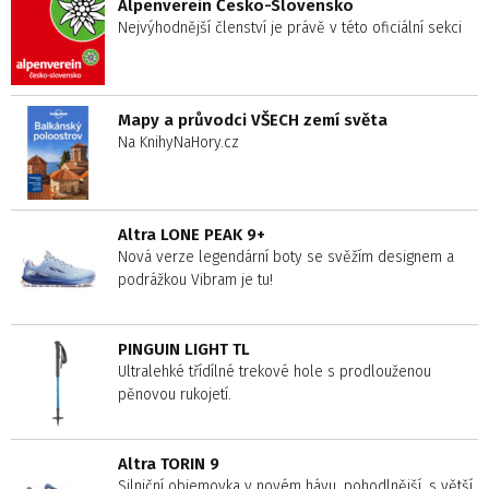
Alpenverein Česko-Slovensko
Nejvýhodnější členství je právě v této oficiální sekci
Mapy a průvodci VŠECH zemí světa
Na KnihyNaHory.cz
Altra LONE PEAK 9+
Nová verze legendární boty se svěžím designem a
podrážkou Vibram je tu!
PINGUIN LIGHT TL
Ultralehké třídílné trekové hole s prodlouženou
pěnovou rukojetí.
Altra TORIN 9
Silniční objemovka v novém hávu, pohodlnější, s větší