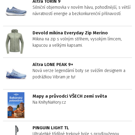
Altra TORIN 9
Silniční objemovka v novém hávu, pohodlnější, s větší
návratností energie a bezkonkurenční přilnavostí.
Devold mikina Everyday Zip Merino
Mikina na zip s volným střihem, vysokým límcem,
kapucou a velkými kapsami.
Altra LONE PEAK 9+
Nová verze legendární boty se svěžím designem a
podrážkou Vibram je tu!
Mapy a průvodci VŠECH zemí světa
Na KnihyNaHory.cz
PINGUIN LIGHT TL
Ultralehké třídílné trekové hole s prodlouženou