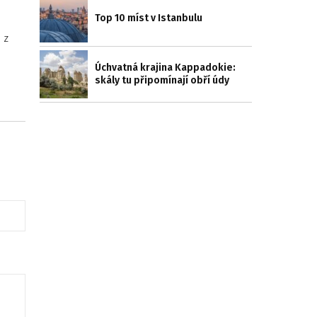
Top 10 míst v Istanbulu
 z
Úchvatná krajina Kappadokie:
skály tu připomínají obří údy