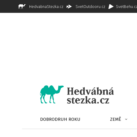
HedvabnaStezka.cz
SvetOutdooru.cz
SvetBehu.c
DOBRODRUH ROKU
ZEMĚ