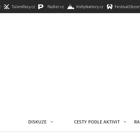
z
TuleniPasy.cz
Padler.cz
KnihyNaHory.cz
FestivalObzor
DISKUZE
CESTY PODLE AKTIVIT
RA