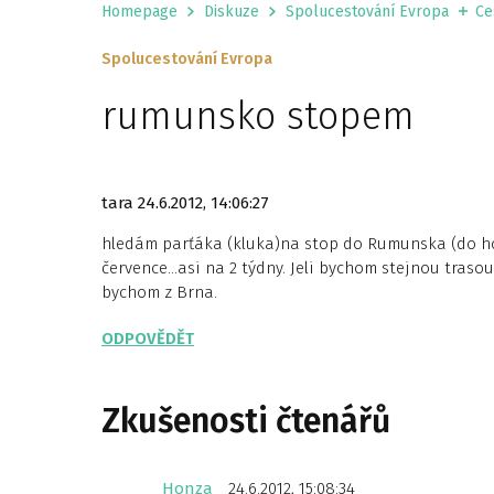
Homepage
Diskuze
Spolucestování Evropa
Ce
Spolucestování Evropa
rumunsko stopem
tara
24.6.2012, 14:06:27
hledám parťáka (kluka)na stop do Rumunska (do hor
července…asi na 2 týdny. Jeli bychom stejnou trasou 
bychom z Brna.
ODPOVĚDĚT
Zkušenosti čtenářů
Honza
24.6.2012, 15:08:34