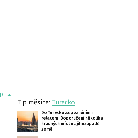
i
1)
Tip měsíce:
Turecko
Do Turecka za poznáním i
relaxem. Doporučení několika
krásných míst na jihozápadě
země