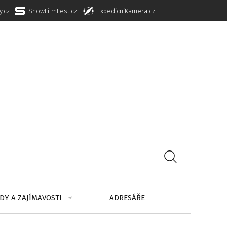
y.cz
SnowFilmFest.cz
ExpedicniKamera.cz
DY A ZAJÍMAVOSTI
ADRESÁŘE