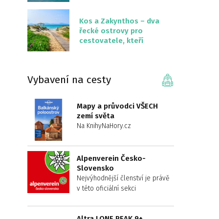
překvapivě malém
území
Kos a Zakynthos – dva
řecké ostrovy pro
cestovatele, kteří
chtějí něco jiného než
Krétu
Vybavení na cesty
Mapy a průvodci VŠECH
zemí světa
Na KnihyNaHory.cz
Alpenverein Česko-
Slovensko
Nejvýhodnější členství je právě
v této oficiální sekci
Altra LONE PEAK 9+