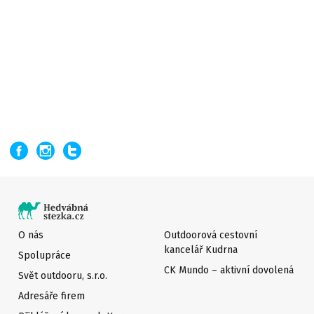
O nás
Outdoorová cestovní
kancelář Kudrna
Spolupráce
CK Mundo – aktivní dovolená
Svět outdooru, s.r.o.
Adresáře firem