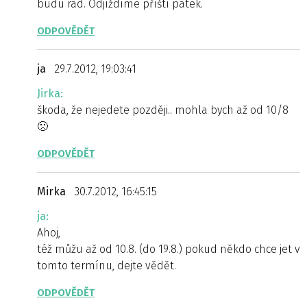
budu rád. Odjíždíme příští pátek.
ODPOVĚDĚT
ja
29.7.2012, 19:03:41
Jirka:
škoda, že nejedete později.. mohla bych až od 10/8
🙁
ODPOVĚDĚT
Mirka
30.7.2012, 16:45:15
ja:
Ahoj,
též můžu až od 10.8. (do 19.8.) pokud někdo chce jet v
tomto termínu, dejte vědět.
ODPOVĚDĚT