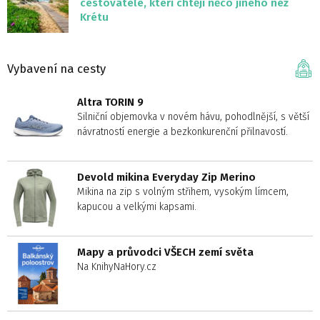
cestovatele, kteří chtějí něco jiného než
Krétu
Vybavení na cesty
Altra TORIN 9
Silniční objemovka v novém hávu, pohodlnější, s větší
návratností energie a bezkonkurenční přilnavostí.
Devold mikina Everyday Zip Merino
Mikina na zip s volným střihem, vysokým límcem,
kapucou a velkými kapsami.
Mapy a průvodci VŠECH zemí světa
Na KnihyNaHory.cz