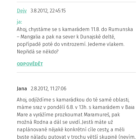
Dejv
3.8.2012, 22:45:15
ja:
Ahoj, chystáme se s kamarádem 11.8. do Rumunska
– Mangalia a pak na sever k Dunajské deltě,
popřípadě poté do vnitrozemí. Jedeme vlakem.
Nepřidá se někdo?
ODPOVĚDĚT
Jana
2.8.2012, 11:27:06
Ahoj, odjíždíme s kamarádkou do té samé oblasti,
máme sraz v pondělí 6.8. v 13h. s kamarádem v Baia
Mare a vyrážíme prozkoumat Maramureš, pak
možná Rodna a dál se uvidí..Jestli máte už
naplánované nějaké konkrétní cíle cesty, a měli
byste náladu putovat v trochu větší skupině (nevím,