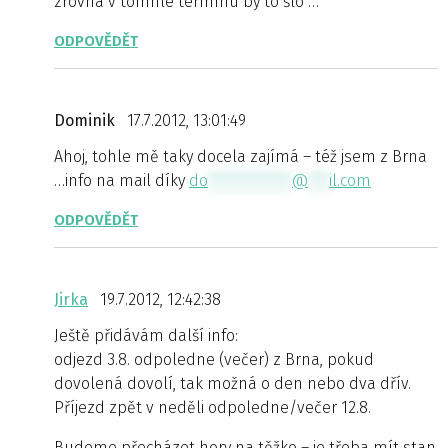
zrovna v tomhle termínu by to šlo …
ODPOVĚDĚT
Dominik
17.7.2012, 13:01:49
Ahoj, tohle mě taky docela zajímá – též jsem z Brna
…info na mail díky
do
************
@
***
il.com
ODPOVĚDĚT
Jirka
19.7.2012, 12:42:38
Ještě přidávám další info:
odjezd 3.8. odpoledne (večer) z Brna, pokud
dovolená dovolí, tak možná o den nebo dva dřív.
Příjezd zpět v neděli odpoledne/večer 12.8.
Budeme přecházet hory na těžko – je třeba mít stan