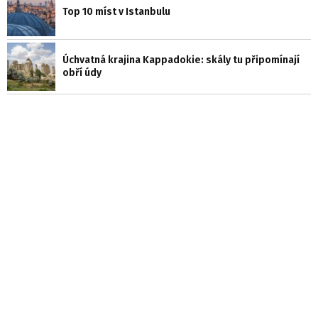
Top 10 míst v Istanbulu
Úchvatná krajina Kappadokie: skály tu připomínají
obří údy