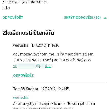
jsme dva – já a bratranec.
Jirka
ODPOVĚDĚT
SKRÝT ODPOVĚDI (10)
Zkušenosti čtenářů
werusha
17.7.2012, 11:14:16
aoj, mozna bychom meli s kamaradem zajem,
muzes mi napsat vic? jsme taky z Brna;) diky
ve
***********
@
***
il.cz
ODPOVĚDĚT
Tomáš Kuchta
17.7.2012, 12:41:15
werusha:
Ahoj taky by mě zajímalo info. Někam jet chci a