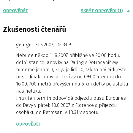
ODPOVĚDĚT
SKRÝT ODPOVĚDI (1)
Zkušenosti čtenářů
george
31.5.2007, 14:13:09
Nebude někdo 11.8.2007 přibližně ve 20:00 hod u
dolní stanice lanovky na Paring v Petrosani? My
budeme jenom 3, když je lidí 10, tak to prý rádi ještě
pustí. Jinak lanovka jezdí až od 09:00 a jenom do
16:00. 700 metrů převýšení na 6 km délky po asfaltu
nás neláká.
Jinak ten termín odpovídá odjezdu busu Eurolines
do Devy v pátek 10.8.2007 z Florence a příjezdu
osobáku do Petrosani v 18:31 v sobotu.
ODPOVĚDĚT