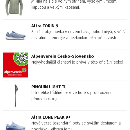
Mikina na zip s volným střihem, vysokým límcem,
kapucou a velkými kapsami.
Altra TORIN 9
Silniční objemovka v novém hávu, pohodlnější, s větší
návratností energie a bezkonkurenční přilnavostí.
Alpenverein Česko-Slovensko
Nejvýhodnější členství je právě v této oficiální sekci
PINGUIN LIGHT TL
Ultralehké třídílné trekové hole s prodlouženou
pěnovou rukojetí.
Altra LONE PEAK 9+
Nová verze legendární boty se svěžím designem a
podrážkou Vibram je tu!