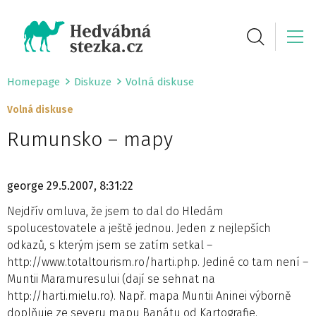
Homepage
Diskuze
Volná diskuse
Volná diskuse
Rumunsko – mapy
george
29.5.2007, 8:31:22
Nejdřív omluva, že jsem to dal do Hledám
spolucestovatele a ještě jednou. Jeden z nejlepších
odkazů, s kterým jsem se zatím setkal –
http://www.totaltourism.ro/harti.php. Jediné co tam není –
Muntii Maramuresului (dají se sehnat na
http://harti.mielu.ro). Např. mapa Muntii Aninei výborně
doplňuje ze severu mapu Banátu od Kartografie.